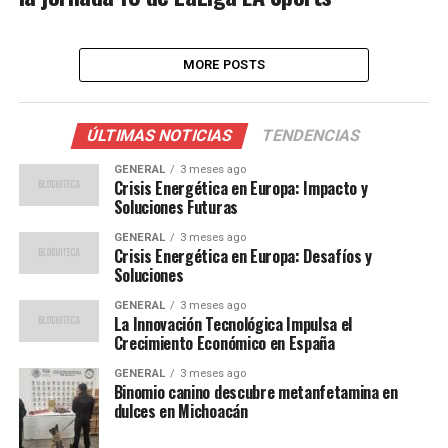
MORE POSTS
ÚLTIMAS NOTICIAS
TENDENCIAS
GENERAL
3 meses ago
Crisis Energética en Europa: Impacto y
Soluciones Futuras
GENERAL
3 meses ago
Crisis Energética en Europa: Desafíos y
Soluciones
GENERAL
3 meses ago
La Innovación Tecnológica Impulsa el
Crecimiento Económico en España
GENERAL
3 meses ago
Binomio canino descubre metanfetamina en
dulces en Michoacán