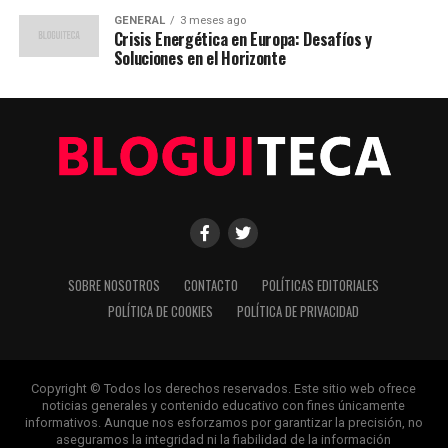
GENERAL
3 meses ago
Crisis Energética en Europa: Desafíos y
Soluciones en el Horizonte
SOBRE NOSOTROS
CONTACTO
POLÍTICAS EDITORIALES
POLÍTICA DE COOKIES
POLÍTICA DE PRIVACIDAD
Copyright © Todos los derechos reservados. Este sitio web ofrece
noticias generales y contenido educativo con fines únicamente
informativos. Aunque nos esforzamos por garantizar la precisión, no
aseguramos la integridad ni la fiabilidad de la información