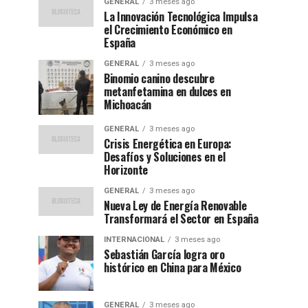
GENERAL
3 meses ago
La Innovación Tecnológica Impulsa
el Crecimiento Económico en
España
GENERAL
3 meses ago
Binomio canino descubre
metanfetamina en dulces en
Michoacán
GENERAL
3 meses ago
Crisis Energética en Europa:
Desafíos y Soluciones en el
Horizonte
GENERAL
3 meses ago
Nueva Ley de Energía Renovable
Transformará el Sector en España
INTERNACIONAL
3 meses ago
Sebastián García logra oro
histórico en China para México
GENERAL
3 meses ago