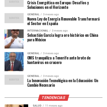
Crisis Energética en Europa: Desafíos y
definen el posicionamiento y el consumo en el mercado
Soluciones en el Horizonte
nacional.
GENERAL
3 meses ago
Nueva Ley de Energía Renovable Transformará
Expansión Hotelera en Cancún
el Sector en España
En el Caribe Mexicano, el proyecto Mondrian Cancún,
INTERNACIONAL
3 meses ago
Sebastián García logra oro histórico en China
desarrollado por la firma Murano, representa una
para México
transición en el modelo de crecimiento al integrar
hotelería y vivienda bajo una lógica de operación global.
Este complejo, operado por Accor y Ennismore, se ubica
GENERAL
3 meses ago
OMS tranquiliza a Tenerife ante brote de
en una de las últimas reservas territoriales de gran
hantavirus en crucero
escala en la zona hotelera, contemplando 566
habitaciones de hotel y 321 residencias de tipo branded.
GENERAL
3 meses ago
La Innovación Tecnológica en la Educación: Un
La apuesta de Murano por este desarrollo refleja la
Cambio Necesario
capacidad del destino para atraer capital de largo plazo,
en un entorno donde Cancún busca elevar su oferta sin
TENDENCIAS
perder competitividad. La participación de Accor, con
presencia en más de 110 países, y Ennismore, operando
SALUD
11 meses ago