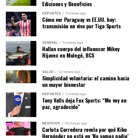
la producción regional de medicamentos frente a un
Ediciones y Beneficios
entorno internacional marcado por tensiones
DEPORTES
9 meses ago
comerciales y riesgos en cadenas de suministro.
Cómo ver Paraguay vs EE.UU. hoy:
transmisión en vivo por Tigo Sports
Sector Asegurador en
Crecimiento
GENERAL
9 meses ago
Hallan cuerpo del influencer Mikey
Rijavec en Mulegé, BCS
La Asociación Mexicana de Instituciones de Seguros
(AMIS) reportó que las 86 aseguradoras en el país
captaron más de 1 billón 25 mil millones de pesos
SALUD
12 meses ago
Simplicidad voluntaria: el camino hacia
durante 2025, un incremento del 12 por ciento respecto
un mayor bienestar
al año previo. En el ramo de accidentes y enfermedades,
las empresas desembolsaron 145 mil 344 millones de
DEPORTES
7 meses ago
Tony Valls deja Fox Sports: “Me voy en
pesos el año pasado, lo que representa un promedio
paz, agradecido”
diario de 398.2 millones de pesos.
Los próximos 12 y 13 de mayo, el sector llevará a cabo la
NEGOCIOS
10 meses ago
Carlota Corredera revela por qué Kiko
35 Convención de Aseguradores de la AMIS, donde se
Hernández no está en ‘No somos nadie’