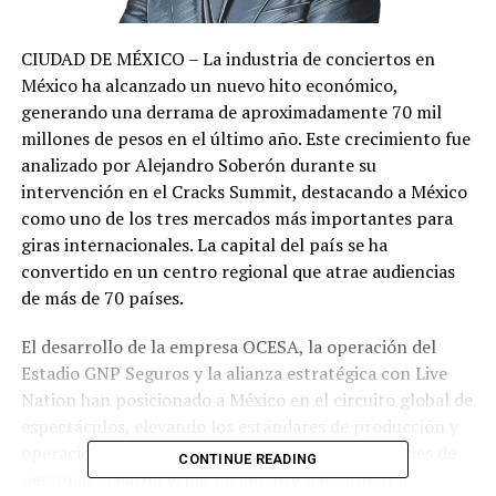
CIUDAD DE MÉXICO – La industria de conciertos en
México ha alcanzado un nuevo hito económico,
generando una derrama de aproximadamente 70 mil
millones de pesos en el último año. Este crecimiento fue
analizado por Alejandro Soberón durante su
intervención en el Cracks Summit, destacando a México
como uno de los tres mercados más importantes para
giras internacionales. La capital del país se ha
convertido en un centro regional que atrae audiencias
de más de 70 países.
El desarrollo de la empresa OCESA, la operación del
Estadio GNP Seguros y la alianza estratégica con Live
Nation han posicionado a México en el circuito global de
espectáculos, elevando los estándares de producción y
operación. Según cifras de la industria, 6.6 millones de
CONTINUE READING
personas viajaron específicamente para asistir a