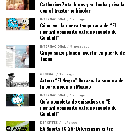
Catherine Zeta-Jones y su lucha privada
en más de 40 naciones, otorga al proyecto un respaldo
con el trastorno bipolar
operativo que trasciende el turismo tradicional.
INTERNACIONAL
1 año ago
Desafíos Regulatorios en la
Cómo ver la nueva temporada de “El
maravillosamente extraño mundo de
Industria Farmacéutica
Gumball”
INTERNACIONAL
9 meses ago
En Bogotá, representantes de las principales agencias
Grupo suizo planea invertir en puerto de
regulatorias de América Latina, incluyendo la Comisión
Tacna
Federal para la Protección contra Riesgos Sanitarios de
México, participaron en un diálogo regional para
GENERAL
1 año ago
impulsar una mayor convergencia regulatoria. Juan de
Arturo “El Negro” Durazo: La sombra de
Villafranca, presidente ejecutivo de la Asociación
la corrupción en México
Mexicana de Laboratorios Farmacéuticos (AMELAF),
INTERNACIONAL
1 año ago
señaló que el desafío para la región es llevar la
Guía completa de episodios de “El
armonización regulatoria a la práctica para agilizar
maravillosamente extraño mundo de
Gumball”
registros sanitarios y facilitar el acceso a medicamentos.
DEPORTES
1 año ago
El encuentro también abordó la necesidad de fortalecer
EA Sports FC 26: Diferencias entre