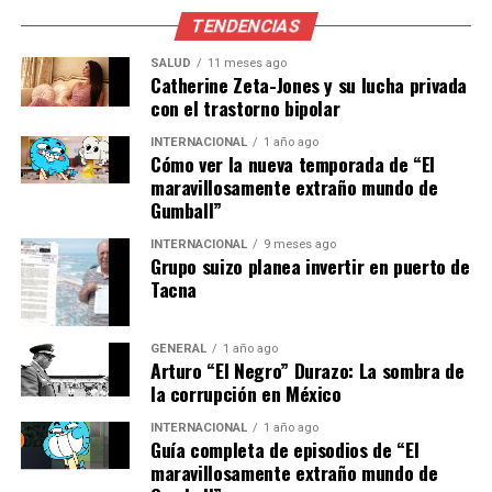
TENDENCIAS
United Airlines planea implementar esta nueva opción
SALUD
11 meses ago
en sus vuelos internacionales de larga distancia a partir
Catherine Zeta-Jones y su lucha privada
de 2027. Según el comunicado de la aerolínea, se espera
con el trastorno bipolar
que para el año 2030, 200 aviones cuenten con esta
INTERNACIONAL
1 año ago
configuración. Sin embargo, aún no se ha especificado
Cómo ver la nueva temporada de “El
en qué rutas estarán disponibles ni la diferencia de
maravillosamente extraño mundo de
precio respecto a un boleto convencional en United
Gumball”
Economy.
INTERNACIONAL
9 meses ago
Grupo suizo planea invertir en puerto de
La introducción de asientos cama en clase económica
Tacna
podría marcar un antes y un después en la industria de
la aviación, especialmente en un contexto donde las
GENERAL
1 año ago
aerolíneas buscan constantemente mejorar la
Arturo “El Negro” Durazo: La sombra de
experiencia del cliente. Esta iniciativa podría presionar a
la corrupción en México
otras compañías a seguir el ejemplo, generando una
INTERNACIONAL
1 año ago
competencia saludable que beneficie a los pasajeros.
Guía completa de episodios de “El
maravillosamente extraño mundo de