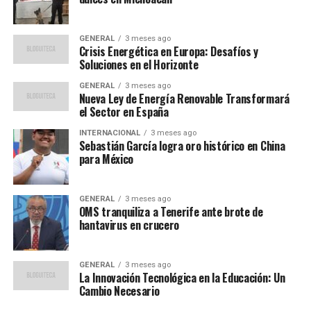
como colchones a medida, mantas afelpadas, almohadas
extra y, para los más pequeños, un peluche y un kit de
viaje temático de Plaza Sésamo.
GENERAL
3 meses ago
Crisis Energética en Europa: Desafíos y
Soluciones en el Horizonte
“Con el United Relax Row,
GENERAL
3 meses ago
buscamos ofrecer a
Nueva Ley de Energía Renovable Transformará
el Sector en España
nuestros clientes una
experiencia de vuelo más
INTERNACIONAL
3 meses ago
Sebastián García logra oro histórico en China
para México
placentera y cómoda, sin
necesidad de pagar por una
GENERAL
3 meses ago
clase superior”, declaró un
OMS tranquiliza a Tenerife ante brote de
hantavirus en crucero
portavoz de United Airlines.
GENERAL
3 meses ago
La Innovación Tecnológica en la Educación: Un
Disponibilidad y futuro de la
Cambio Necesario
iniciativa