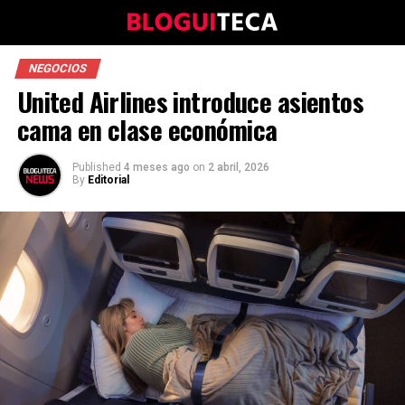
NEGOCIOS
United Airlines introduce asientos
cama en clase económica
Published
4 meses ago
on
2 abril, 2026
By
Editorial