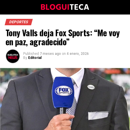
DEPORTES
Tony Valls deja Fox Sports: “Me voy
en paz, agradecido”
Published
7 meses ago
on
4 enero, 2026
By
Editorial