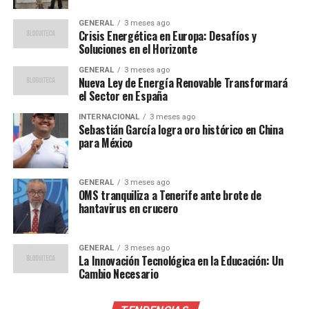
deportivas.
“Aquí hice Champions League, Europa
GENERAL
3 meses ago
League, Conference League, Copa Libertadores,
Crisis Energética en Europa: Desafíos y
Concacaf, Liga MX varonil y femenil, Copa MX,
Soluciones en el Horizonte
Premier League, Serie A, Bundesliga, MLS, Liga de
GENERAL
3 meses ago
Ascenso y mucho más,”
recordó Valls, subrayando la
Nueva Ley de Energía Renovable Transformará
el Sector en España
amplitud de su experiencia en la cadena.
INTERNACIONAL
3 meses ago
El Legado de Tony Valls
Sebastián García logra oro histórico en China
para México
Con una carrera que abarca múltiples ligas y
competencias, Valls ha dejado una huella imborrable en
GENERAL
3 meses ago
el periodismo deportivo. Su estilo apasionado y su
OMS tranquiliza a Tenerife ante brote de
hantavirus en crucero
conocimiento profundo del deporte le han ganado el
respeto de colegas y aficionados por igual. A lo largo de
los años, ha sido parte de un equipo que ha sabido llevar
GENERAL
3 meses ago
La Innovación Tecnológica en la Educación: Un
la emoción del deporte a los hogares de millones de
Cambio Necesario
espectadores.
En su mensaje de despedida, Valls destacó la