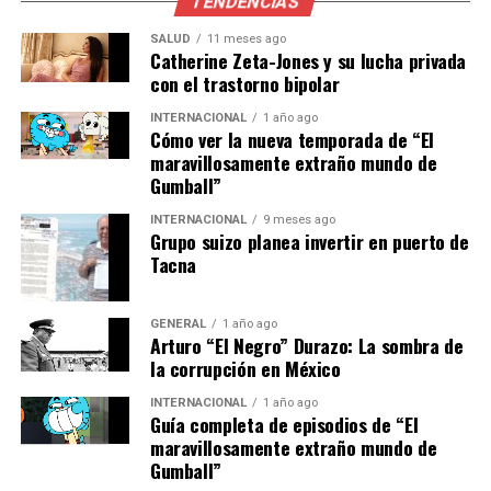
TENDENCIAS
importancia de sus compañeros de trabajo en Fox
SALUD
11 meses ago
Sports, describiéndolos como un
“equipo humano
Catherine Zeta-Jones y su lucha privada
extraordinario.”
Su salida no solo marca el fin de una
con el trastorno bipolar
era para él, sino también para la cadena, que pierde a
INTERNACIONAL
1 año ago
uno de sus narradores más emblemáticos.
Cómo ver la nueva temporada de “El
maravillosamente extraño mundo de
El Futuro de Valls y Fox Sports
Gumball”
INTERNACIONAL
9 meses ago
Mirando hacia el futuro, Valls ha asegurado que
Grupo suizo planea invertir en puerto de
continuará en los medios de comunicación, llevando su
Tacna
pasión por el deporte a nuevas audiencias. Su salida de
Fox Sports, aunque significativa, no marca el final de su
GENERAL
1 año ago
carrera, sino el comienzo de un nuevo capítulo.
“Me voy
Arturo “El Negro” Durazo: La sombra de
en paz, agradecido, porque cuando la historia es tan
la corrupción en México
linda… merece un gran final,”
concluyó Valls, dejando
INTERNACIONAL
1 año ago
abierta la puerta a nuevas oportunidades.
Guía completa de episodios de “El
maravillosamente extraño mundo de
Por su parte, Fox Sports deberá afrontar el reto de
Gumball”
mantener su relevancia y calidad en la cobertura