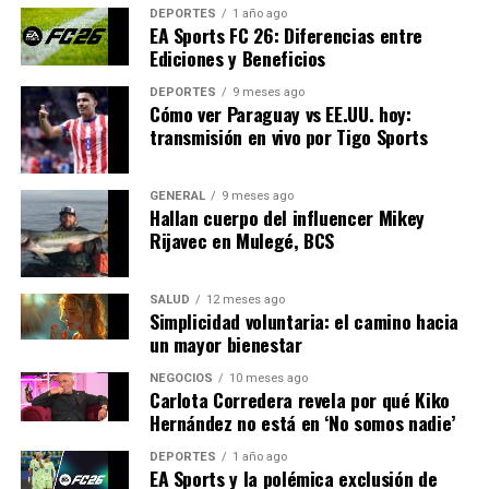
DEPORTES
1 año ago
deportiva, especialmente en un año tan crucial como
EA Sports FC 26: Diferencias entre
2026. La cadena tendrá que innovar y adaptarse para
Ediciones y Beneficios
seguir siendo un referente en la industria, mientras
DEPORTES
9 meses ago
busca llenar el vacío dejado por Valls y otros talentos
Cómo ver Paraguay vs EE.UU. hoy:
que han partido.
transmisión en vivo por Tigo Sports
Con el mundo deportivo en constante evolución, tanto
GENERAL
9 meses ago
Valls como Fox Sports se enfrentan a un futuro lleno de
Hallan cuerpo del influencer Mikey
posibilidades y desafíos. Será interesante ver cómo
Rijavec en Mulegé, BCS
ambas partes navegan esta nueva etapa en sus
respectivas trayectorias.
SALUD
12 meses ago
Simplicidad voluntaria: el camino hacia
un mayor bienestar
NOTICIAS RELACIONADAS:
SIGUIENTE
NEGOCIOS
10 meses ago
Tony Valls deja Fox Sports: “Me voy en paz”
Carlota Corredera revela por qué Kiko
Hernández no está en ‘No somos nadie’
ANTERIOR
Tony Valls deja Fox Sports: “Me voy en paz y agradecido”
DEPORTES
1 año ago
EA Sports y la polémica exclusión de