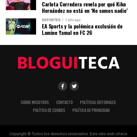
Carlota Corredera revela por qué Kiko
Hernández no está en ‘No somos nadie’
Editorial
DEPORTES
1 año ago
EA Sports y la polémica exclusión de
Lamine Yamal en FC 26
Nuestro equipo editorial no solo informa las noticias: las vive.
Con años de experiencia en primera línea, buscamos los
hechos, los verificamos con rigor y contamos las historias que
dan forma a nuestro mundo. Impulsados por la integridad y
una mirada atenta al detalle, abordamos la política, la cultura y
la tecnología con un análisis preciso y profundo. Cuando los
titulares cambian cada minuto, puedes contar con nosotros
para abrirnos paso entre el ruido y ofrecerte claridad en
bandeja de plata.
SOBRE NOSOTROS
CONTACTO
POLÍTICAS EDITORIALES
POLÍTICA DE COOKIES
POLÍTICA DE PRIVACIDAD
Copyright © Todos los derechos reservados. Este sitio web ofrece