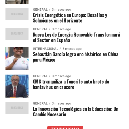
creciente de talentos que han dejado la cadena para
GENERAL
3 meses ago
unirse a otras empresas, incluidas ESPN y FOX. Este
Crisis Energética en Europa: Desafíos y
Soluciones en el Horizonte
fenómeno refleja un cambio en la dinámica del mercado,
donde las cadenas buscan reforzar sus equipos con las
GENERAL
3 meses ago
Nueva Ley de Energía Renovable Transformará
voces más influyentes del deporte.
el Sector en España
Contexto y antecedentes
INTERNACIONAL
3 meses ago
Sebastián García logra oro histórico en China
para México
Gustavo Mendoza ha sido una figura prominente en Fox
Sports durante años, ganándose el respeto y la
admiración de los espectadores por su estilo analítico y
GENERAL
3 meses ago
OMS tranquiliza a Tenerife ante brote de
su capacidad para ofrecer comentarios perspicaces. Su
hantavirus en crucero
traslado a ESPN se produce en un momento en que las
cadenas deportivas están en una carrera por atraer a los
mejores talentos, una estrategia que busca no solo
GENERAL
3 meses ago
La Innovación Tecnológica en la Educación: Un
mejorar la calidad de su programación, sino también
Cambio Necesario
atraer a una audiencia más amplia.