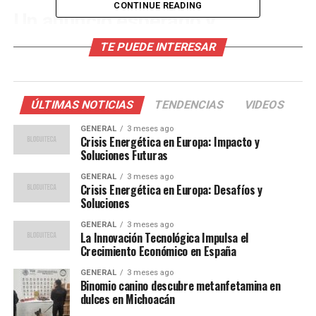
CONTINUE READING
Un anuncio esperado y
celebrado
TE PUEDE INTERESAR
El anuncio de su incorporación fue realizado a través de
un video divertido que destacó algunas de las frases más
ÚLTIMAS NOTICIAS
TENDENCIAS
VIDEOS
icónicas de Mendoza. Este “fichaje” ya había sido objeto
de especulación desde su ausencia en el programa
GENERAL
3 meses ago
Crisis Energética en Europa: Impacto y
estelar de Fox Sports,
La Última Palabra
. En el video,
Soluciones Futuras
ESPN escribió:
GENERAL
3 meses ago
Crisis Energética en Europa: Desafíos y
“Acá sí concretamos,
Soluciones
Gustavo Mendoza.
GENERAL
3 meses ago
La Innovación Tecnológica Impulsa el
Bienvenido al Líder Mundial
Crecimiento Económico en España
en Deportes.”
GENERAL
3 meses ago
Binomio canino descubre metanfetamina en
dulces en Michoacán
La salida de Mendoza de Fox Sports se suma a una lista