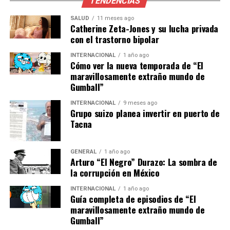
Este tipo de movimientos no son nuevos en la industria.
TENDENCIAS
En el pasado, otros comentaristas de renombre han
SALUD
11 meses ago
hecho transiciones similares, lo que sugiere que la
Catherine Zeta-Jones y su lucha privada
competencia entre las cadenas es feroz y que el talento
con el trastorno bipolar
es un recurso valioso y codiciado.
INTERNACIONAL
1 año ago
Cómo ver la nueva temporada de “El
Implicaciones y análisis futuro
maravillosamente extraño mundo de
Gumball”
La llegada de Mendoza a ESPN podría tener varias
INTERNACIONAL
9 meses ago
implicaciones. Por un lado, refuerza la posición de ESPN
Grupo suizo planea invertir en puerto de
Tacna
como líder en la cobertura deportiva en América Latina.
Por otro, plantea preguntas sobre cómo Fox Sports
planea llenar el vacío dejado por su partida. Además,
GENERAL
1 año ago
este movimiento podría inspirar a otros talentos a
Arturo “El Negro” Durazo: La sombra de
la corrupción en México
considerar cambios similares, lo que podría alterar aún
más el panorama mediático.
INTERNACIONAL
1 año ago
Guía completa de episodios de “El
En términos de audiencia, la incorporación de Mendoza
maravillosamente extraño mundo de
Gumball”
podría atraer a sus seguidores leales a ESPN,