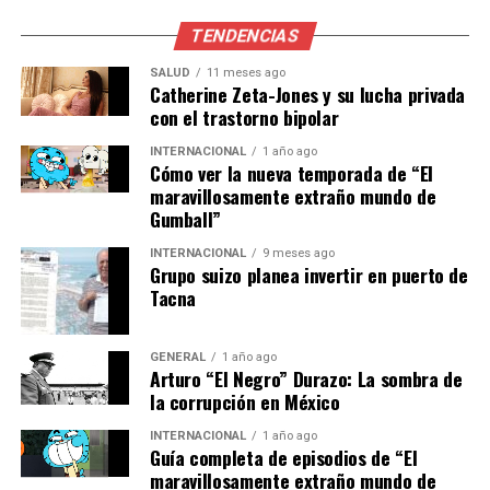
de detectar sustancias que
TENDENCIAS
podrían pasar
desapercibidas para los
SALUD
11 meses ago
Catherine Zeta-Jones y su lucha privada
equipos electrónicos.”
con el trastorno bipolar
INTERNACIONAL
1 año ago
Cómo ver la nueva temporada de “El
Además, las autoridades recalcan que este tipo de
maravillosamente extraño mundo de
hallazgos son solo la punta del iceberg en la lucha
Gumball”
contra el narcotráfico. La colaboración
INTERNACIONAL
9 meses ago
interinstitucional y el uso de tecnología avanzada son
Grupo suizo planea invertir en puerto de
cruciales para desmantelar las redes de distribución de
Tacna
drogas.
GENERAL
1 año ago
Implicaciones y Próximos Pasos
Arturo “El Negro” Durazo: La sombra de
la corrupción en México
Lo asegurado fue puesto a disposición del agente del
INTERNACIONAL
1 año ago
Ministerio Público correspondiente, quien se encargará
Guía completa de episodios de “El
de continuar con las investigaciones para determinar las
maravillosamente extraño mundo de