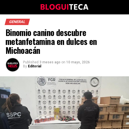
GENERAL
Binomio canino descubre
metanfetamina en dulces en
Michoacán
Published
3 meses ago
on
10 mayo, 2026
By
Editorial