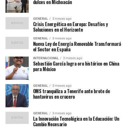
dulces en Michoacán
transportada de manera clandestina en envíos que
aparentan ser inocuos, como alimentos o productos de
consumo diario.
GENERAL
3 meses ago
Crisis Energética en Europa: Desafíos y
Soluciones en el Horizonte
Reacciones y Opiniones de
GENERAL
3 meses ago
Expertos
Nueva Ley de Energía Renovable Transformará
el Sector en España
Expertos en seguridad han destacado la importancia de
INTERNACIONAL
3 meses ago
este tipo de operativos. El Dr. Juan Pérez, analista en
Sebastián García logra oro histórico en China
para México
temas de narcotráfico, comentó:
“El uso de binomios caninos
GENERAL
3 meses ago
OMS tranquiliza a Tenerife ante brote de
es una estrategia efectiva
hantavirus en crucero
que complementa otras
tecnologías de detección.
GENERAL
3 meses ago
La Innovación Tecnológica en la Educación: Un
Estos perros son capaces
Cambio Necesario