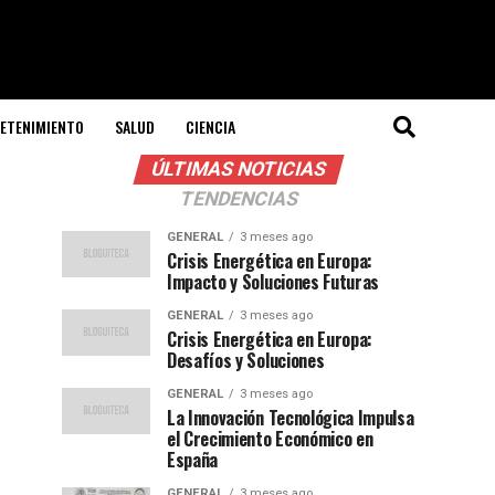
ETENIMIENTO
SALUD
CIENCIA
ÚLTIMAS NOTICIAS
TENDENCIAS
GENERAL
3 meses ago
Crisis Energética en Europa:
Impacto y Soluciones Futuras
GENERAL
3 meses ago
Crisis Energética en Europa:
Desafíos y Soluciones
GENERAL
3 meses ago
La Innovación Tecnológica Impulsa
el Crecimiento Económico en
España
GENERAL
3 meses ago