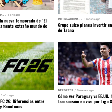
NAL
1 año ago
la nueva temporada de “El
INTERNACIONAL
9 meses ago
Grupo suizo planea invertir e
samente extraño mundo de
de Tacna
DEPORTES
9 meses ago
Cómo ver Paraguay vs EE.UU. 
1 año ago
 FC 26: Diferencias entre
transmisión en vivo por Tigo 
 y Beneficios