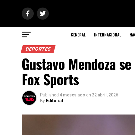
GENERAL
INTERNACIONAL
NA
DEPORTES
Gustavo Mendoza se 
Fox Sports
Published
4 meses ago
on
22 abril, 2026
By
Editorial