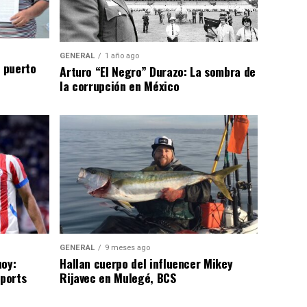
GENERAL
1 año ago
n puerto
Arturo “El Negro” Durazo: La sombra de
la corrupción en México
GENERAL
9 meses ago
hoy:
Hallan cuerpo del influencer Mikey
Sports
Rijavec en Mulegé, BCS