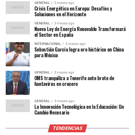
GENERAL
3 meses ago
En abril de 2011, Zeta-Jones ingresó en el Silver Hill
Crisis Energética en Europa: Desafíos y
Soluciones en el Horizonte
Hospital en Connecticut para recibir tratamiento por su
trastorno bipolar. En una declaración a la revista
GENERAL
3 meses ago
Nueva Ley de Energía Renovable Transformará
People, la actriz expresó su deseo de que su experiencia
el Sector en España
animara a otros a buscar ayuda.
INTERNACIONAL
3 meses ago
Sebastián García logra oro histórico en China
“Este es un trastorno que
para México
afecta a millones de
personas y yo soy una de
GENERAL
3 meses ago
OMS tranquiliza a Tenerife ante brote de
ellas. Si mi revelación ha
hantavirus en crucero
animado a alguien a buscar
ayuda, entonces ha valido
GENERAL
3 meses ago
La Innovación Tecnológica en la Educación: Un
la pena”, dijo.
Cambio Necesario
TENDENCIAS
Aunque inicialmente no quería hacer pública su