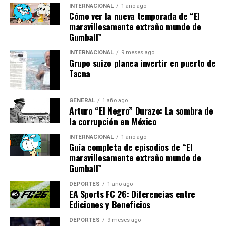
condición, Zeta-Jones ha utilizado su plataforma para
INTERNACIONAL
1 año ago
Cómo ver la nueva temporada de “El
aumentar la conciencia sobre el trastorno bipolar. En
maravillosamente extraño mundo de
una entrevista con InStyle, explicó que su mentalidad
Gumball”
británica de mantener la compostura la llevó a no
querer “gritarlo a los cuatro vientos”. Sin embargo, al
INTERNACIONAL
9 meses ago
Grupo suizo planea invertir en puerto de
compartir su historia, espera que otros sepan que es una
Tacna
condición manejable.
Entendiendo el trastorno bipolar
GENERAL
1 año ago
Arturo “El Negro” Durazo: La sombra de
la corrupción en México
tipo II
INTERNACIONAL
1 año ago
Guía completa de episodios de “El
El trastorno bipolar tipo II es una condición de salud
maravillosamente extraño mundo de
mental caracterizada por episodios de depresión mayor
Gumball”
y fases de hipomanía. Durante los episodios depresivos,
las personas pueden experimentar una profunda
DEPORTES
1 año ago
EA Sports FC 26: Diferencias entre
tristeza, falta de energía y dificultades para
Ediciones y Beneficios
concentrarse, lo que afecta su vida cotidiana.
DEPORTES
9 meses ago