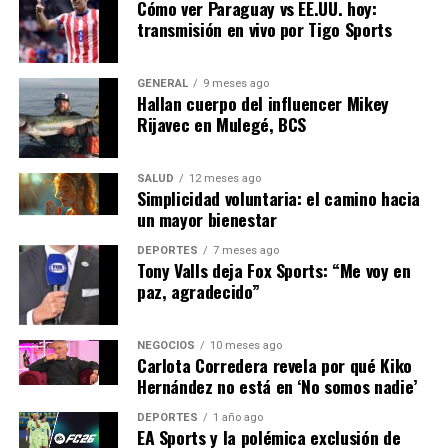
Cómo ver Paraguay vs EE.UU. hoy:
Expertos en salud mental subrayan la importancia de
transmisión en vivo por Tigo Sports
buscar tratamiento para manejar los síntomas del
trastorno bipolar. La terapia, junto con el apoyo de
familiares y amigos, puede ser fundamental para quienes
GENERAL
9 meses ago
Hallan cuerpo del influencer Mikey
enfrentan esta condición.
Rijavec en Mulegé, BCS
Un futuro esperanzador
SALUD
12 meses ago
Simplicidad voluntaria: el camino hacia
Gracias a su tratamiento, Catherine Zeta-Jones ha
un mayor bienestar
aprendido a apreciar las pequeñas cosas de la vida, como
pasear o disfrutar de una taza de té en su terraza.
DEPORTES
7 meses ago
Tony Valls deja Fox Sports: “Me voy en
Además, su matrimonio con Michael Douglas ha
paz, agradecido”
demostrado ser un pilar fundamental en su vida,
brindándole el apoyo necesario para superar los
momentos más difíciles.
NEGOCIOS
10 meses ago
Carlota Corredera revela por qué Kiko
Hernández no está en ‘No somos nadie’
La historia de Zeta-Jones es un recordatorio de que,
aunque las enfermedades mentales pueden ser
DEPORTES
1 año ago
desafiantes, no definen a una persona. Con el
EA Sports y la polémica exclusión de