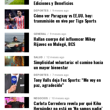
todo el país.
Ediciones y Beneficios
DEPORTES
9 meses ago
El cambio hacia la educación digital también podría
Cómo ver Paraguay vs EE.UU. hoy:
tener implicaciones más amplias para el sistema
transmisión en vivo por Tigo Sports
educativo.
GENERAL
9 meses ago
“La tecnología no solo
Hallan cuerpo del influencer Mikey
cambia cómo enseñamos,
Rijavec en Mulegé, BCS
sino también qué
SALUD
12 meses ago
enseñamos,”
Simplicidad voluntaria: el camino hacia
un mayor bienestar
DEPORTES
7 meses ago
afirmó el profesor Juan Gómez, especialista en
Tony Valls deja Fox Sports: “Me voy en
innovación educativa. “Nos permite preparar a los
paz, agradecido”
estudiantes para un mundo cada vez más digitalizado.”
En conclusión, la tecnología en la educación no es solo
NEGOCIOS
10 meses ago
Carlota Corredera revela por qué Kiko
una respuesta a las circunstancias actuales, sino una
Hernández no está en ‘No somos nadie’