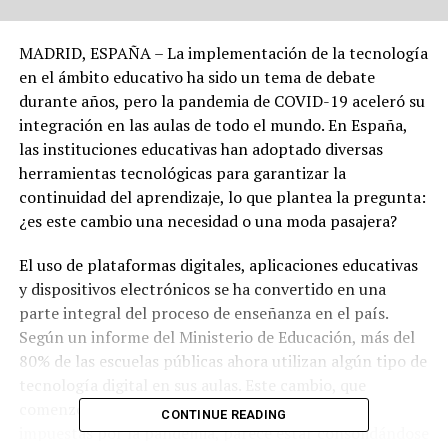
MADRID, ESPAÑA – La implementación de la tecnología
en el ámbito educativo ha sido un tema de debate
durante años, pero la pandemia de COVID-19 aceleró su
integración en las aulas de todo el mundo. En España,
las instituciones educativas han adoptado diversas
herramientas tecnológicas para garantizar la
continuidad del aprendizaje, lo que plantea la pregunta:
¿es este cambio una necesidad o una moda pasajera?
El uso de plataformas digitales, aplicaciones educativas
y dispositivos electrónicos se ha convertido en una
parte integral del proceso de enseñanza en el país.
Según un informe del Ministerio de Educación, más del
80% de las escuelas públicas ahora utilizan algún tipo de
tecnología digital en sus aulas. Este cambio, que
comenzó como una respuesta a las restricciones
CONTINUE READING
impuestas por la pandemia, parece estar consolidándose