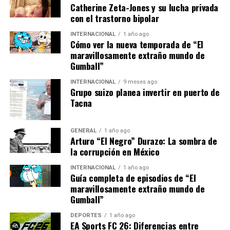
dispositivos electrónicos o acceso a Internet de alta
Catherine Zeta-Jones y su lucha privada
velocidad. Este problema se ha visto exacerbado durante
con el trastorno bipolar
la pandemia, con muchos estudiantes enfrentando
INTERNACIONAL
1 año ago
dificultades para participar en clases en línea.
Cómo ver la nueva temporada de “El
maravillosamente extraño mundo de
Además, la capacitación de los profesores para utilizar
Gumball”
estas nuevas herramientas de manera efectiva es crucial.
INTERNACIONAL
9 meses ago
Según la Asociación Nacional de Profesores, solo el 45%
Grupo suizo planea invertir en puerto de
de los docentes en España se sienten completamente
Tacna
cómodos utilizando tecnología en sus lecciones.
GENERAL
1 año ago
El Futuro de la Educación Digital
Arturo “El Negro” Durazo: La sombra de
la corrupción en México
Mirando hacia el futuro, es probable que la tecnología
INTERNACIONAL
1 año ago
continúe desempeñando un papel crucial en la
Guía completa de episodios de “El
educación. La ministra de Educación, Isabel Celaá, ha
maravillosamente extraño mundo de
anunciado planes para invertir en infraestructura
Gumball”
digital y capacitación docente, con el objetivo de cerrar
DEPORTES
1 año ago
la brecha digital y mejorar la calidad de la educación en
EA Sports FC 26: Diferencias entre