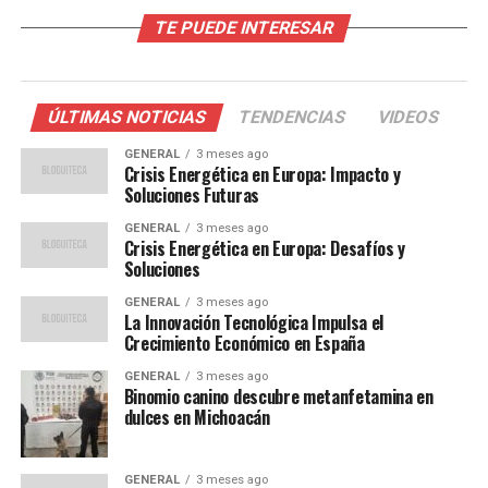
como una parte permanente del sistema educativo.
TE PUEDE INTERESAR
El Impacto de la Tecnología en
el Aprendizaje
ÚLTIMAS NOTICIAS
TENDENCIAS
VIDEOS
La tecnología ha transformado la manera en que los
GENERAL
3 meses ago
Crisis Energética en Europa: Impacto y
estudiantes acceden a la información y cómo los
Soluciones Futuras
profesores imparten sus clases. Herramientas como
GENERAL
3 meses ago
Google Classroom, Zoom y Microsoft Teams han
Crisis Energética en Europa: Desafíos y
permitido que la educación continúe de manera remota,
Soluciones
pero también han abierto nuevas posibilidades para el
GENERAL
3 meses ago
aprendizaje interactivo y personalizado.
La Innovación Tecnológica Impulsa el
Crecimiento Económico en España
Un estudio realizado por la Universidad Complutense de
GENERAL
3 meses ago
Madrid reveló que el uso de tecnología en el aula puede
Binomio canino descubre metanfetamina en
mejorar significativamente la participación de los
dulces en Michoacán
estudiantes y su comprensión de los temas.
GENERAL
3 meses ago