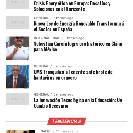
“La tecnología permite a
Crisis Energética en Europa: Desafíos y
Soluciones en el Horizonte
los estudiantes acceder a
GENERAL
3 meses ago
una variedad de recursos
Nueva Ley de Energía Renovable Transformará
el Sector en España
educativos que no están
INTERNACIONAL
3 meses ago
disponibles en un entorno
Sebastián García logra oro histórico en China
para México
de aula tradicional,”
GENERAL
3 meses ago
explicó la Dra. Laura Martínez, experta en educación
OMS tranquiliza a Tenerife ante brote de
hantavirus en crucero
digital.
Desafíos y Consideraciones
GENERAL
3 meses ago
La Innovación Tecnológica en la Educación: Un
A pesar de los beneficios, la integración de la tecnología
Cambio Necesario
en la educación no está exenta de desafíos. Uno de los
principales problemas es la brecha digital, que afecta a
TENDENCIAS
las familias de bajos ingresos que no pueden permitirse
SALUD
11 meses ago