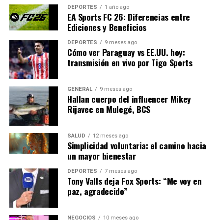
declaró un portavoz de
DEPORTES
1 año ago
TikTok Canada.
EA Sports FC 26: Diferencias entre
Ediciones y Beneficios
DEPORTES
9 meses ago
La decisión del Tribunal Federal podría tener
Cómo ver Paraguay vs EE.UU. hoy:
implicaciones significativas para el futuro de TikTok en
transmisión en vivo por Tigo Sports
Canadá, así como para otras aplicaciones tecnológicas
que enfrentan desafíos similares en el ámbito de la
GENERAL
9 meses ago
seguridad nacional.
Hallan cuerpo del influencer Mikey
Rijavec en Mulegé, BCS
El camino a seguir
SALUD
12 meses ago
El Gobierno canadiense ahora enfrenta la tarea de
Simplicidad voluntaria: el camino hacia
revisar su decisión original, lo que podría llevar a un
un mayor bienestar
cambio en su política hacia TikTok y otras aplicaciones
DEPORTES
7 meses ago
tecnológicas extranjeras. La situación también podría
Tony Valls deja Fox Sports: “Me voy en
influir en cómo otros países abordan las preocupaciones
paz, agradecido”
de seguridad relacionadas con las aplicaciones de redes
sociales.
NEGOCIOS
10 meses ago