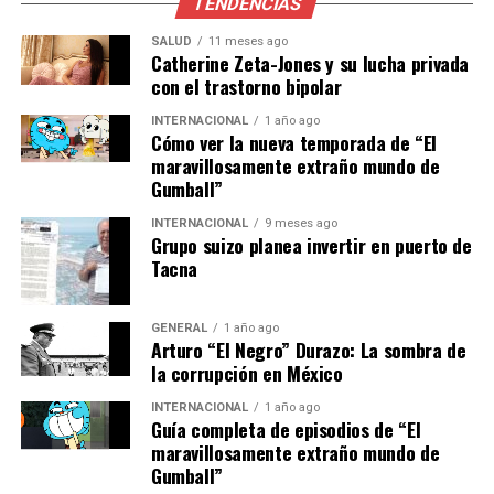
TENDENCIAS
Este miércoles, TikTok Canada celebró la decisión del
SALUD
11 meses ago
Tribunal Federal, afirmando que permitirá a la
Catherine Zeta-Jones y su lucha privada
con el trastorno bipolar
compañía seguir invirtiendo millones de dólares en el
país y apoyar el mantenimiento de centenares de
INTERNACIONAL
1 año ago
puestos de trabajo.
Cómo ver la nueva temporada de “El
maravillosamente extraño mundo de
Gumball”
“Estamos comprometidos a
trabajar con las
INTERNACIONAL
9 meses ago
Grupo suizo planea invertir en puerto de
autoridades canadienses
Tacna
para abordar cualquier
GENERAL
1 año ago
preocupación de seguridad
Arturo “El Negro” Durazo: La sombra de
la corrupción en México
y continuar brindando un
espacio seguro y creativo
INTERNACIONAL
1 año ago
Guía completa de episodios de “El
para nuestros usuarios,”
maravillosamente extraño mundo de
Gumball”