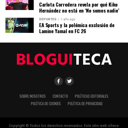
Carlota Corredera revela por qué Kiko
En un mundo cada vez más conectado, el equilibrio
Hernández no está en ‘No somos nadie’
entre la seguridad nacional y la innovación tecnológica
sigue siendo un desafío complejo para los gobiernos de
DEPORTES
1 año ago
EA Sports y la polémica exclusión de
todo el mundo.
Lamine Yamal en FC 26
NOTICIAS RELACIONADAS:
SIGUIENTE
Trump Media reemplaza a su CEO tras pérdidas
millonarias
ANTERIOR
Tribunal Federal suspende cierre de TikTok en Canadá,
ordena revisión
SOBRE NOSOTROS
CONTACTO
POLÍTICAS EDITORIALES
Editorial
POLÍTICA DE COOKIES
POLÍTICA DE PRIVACIDAD
Nuestro equipo editorial no solo informa las noticias: las vive.
Copyright © Todos los derechos reservados. Este sitio web ofrece