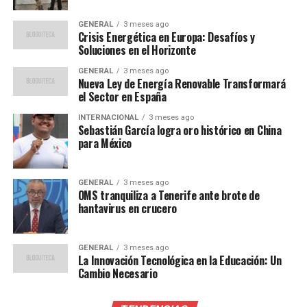
Preocupaciones de seguridad y
GENERAL
3 meses ago
Crisis Energética en Europa: Desafíos y
privacidad
Soluciones en el Horizonte
En 2023, el Gobierno canadiense ya había prohibido la
GENERAL
3 meses ago
Nueva Ley de Energía Renovable Transformará
instalación de la aplicación en los dispositivos móviles
el Sector en España
oficiales utilizados por sus funcionarios, al considerar
INTERNACIONAL
3 meses ago
que TikTok representaba un riesgo “inaceptable” para la
Sebastián García logra oro histórico en China
privacidad y seguridad.
para México
La preocupación por la seguridad de TikTok no es
GENERAL
3 meses ago
exclusiva de Canadá. En varios países occidentales, la
OMS tranquiliza a Tenerife ante brote de
aplicación ha sido objeto de escrutinio debido a su
hantavirus en crucero
posible vinculación con el Gobierno chino y la gestión de
los datos de los usuarios.
GENERAL
3 meses ago
La Innovación Tecnológica en la Educación: Un
Reacciones y futuro de TikTok
Cambio Necesario
en Canadá