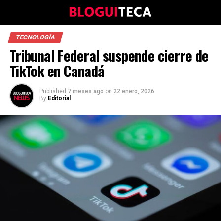
TECNOLOGÍA
Tribunal Federal suspende cierre de
TikTok en Canadá
Published
7 meses ago
on
22 enero, 2026
By
Editorial