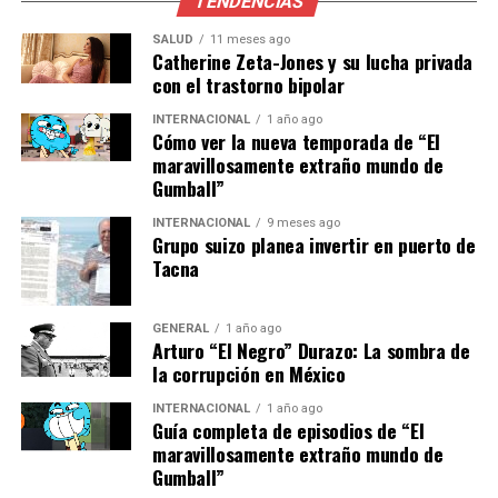
TENDENCIAS
agradecido, porque cuando
SALUD
11 meses ago
la historia es tan linda…
Catherine Zeta-Jones y su lucha privada
con el trastorno bipolar
merece un gran final”,
INTERNACIONAL
1 año ago
concluyó Valls en su
Cómo ver la nueva temporada de “El
maravillosamente extraño mundo de
mensaje de despedida.
Gumball”
INTERNACIONAL
9 meses ago
Grupo suizo planea invertir en puerto de
El desafío para Fox Sports
Tacna
La salida de Tony Valls representa un desafío para Fox
Sports, que deberá adaptarse a la pérdida de uno de sus
GENERAL
1 año ago
Arturo “El Negro” Durazo: La sombra de
comunicadores más influyentes. En un año donde la
la corrupción en México
cobertura deportiva será crucial debido a eventos como
la Copa Mundial de Fútbol y los Juegos Olímpicos, la
INTERNACIONAL
1 año ago
Guía completa de episodios de “El
cadena enfrenta la tarea de renovar su equipo de
maravillosamente extraño mundo de
talentos para seguir ofreciendo contenido de calidad.
Gumball”