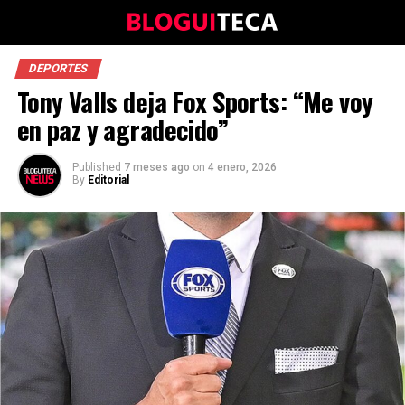
DEPORTES
Tony Valls deja Fox Sports: “Me voy
en paz y agradecido”
Published
7 meses ago
on
4 enero, 2026
By
Editorial