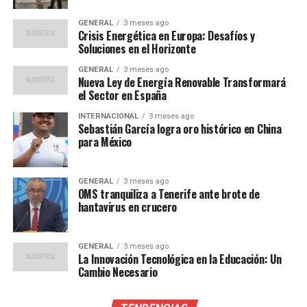
cobertura deportiva.
GENERAL
3 meses ago
Crisis Energética en Europa: Desafíos y
Reacciones y futuro en los medios
Soluciones en el Horizonte
GENERAL
3 meses ago
La noticia de su salida ha generado diversas reacciones
Nueva Ley de Energía Renovable Transformará
en el mundo deportivo y entre sus colegas. Muchos han
el Sector en España
expresado su apoyo y admiración por Valls, destacando
INTERNACIONAL
3 meses ago
su profesionalismo y dedicación. En sus declaraciones,
Sebastián García logra oro histórico en China
Valls dejó claro que su pasión por el deporte no termina
para México
aquí y que continuará en los medios, aunque no
especificó sus próximos pasos.
GENERAL
3 meses ago
OMS tranquiliza a Tenerife ante brote de
“Fui parte de un equipo
hantavirus en crucero
humano extraordinario.
GENERAL
3 meses ago
Compañeros y amigos que
La Innovación Tecnológica en la Educación: Un
Cambio Necesario
marcaron mi carrera y mi
vida. Me voy en paz,