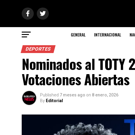
GENERAL
INTERNACIONAL
NA
DEPORTES
Nominados al TOTY 2
Votaciones Abiertas
Published
7 meses ago
on
8 enero, 2026
By
Editorial