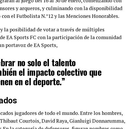
grarán al juego del 16 al 30 de enero, comenzando con
nsores y arqueros, y culminando con la disponibilidad
o con el Futbolista N.°12 y las Menciones Honorables.
y la posibilidad de votar a través de múltiples
de EA Sports FC con la participación de la comunidad
 un portavoz de EA Sports,
ebrar no solo el talento
ambién el impacto colectivo que
enen en el deporte.”
nados
acados jugadores de todo el mundo. Entre los hombres,
 Thibaut Courtois, David Raya, Gianluigi Donnarumma,
r. En la categoría de defensores, figuran nombres como