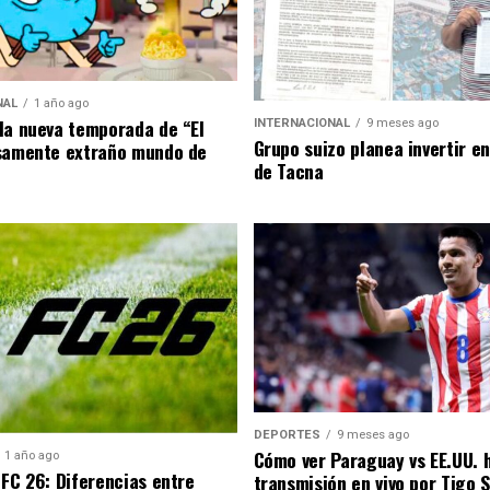
NAL
1 año ago
la nueva temporada de “El
INTERNACIONAL
9 meses ago
Grupo suizo planea invertir e
samente extraño mundo de
de Tacna
DEPORTES
9 meses ago
Cómo ver Paraguay vs EE.UU. 
1 año ago
 FC 26: Diferencias entre
transmisión en vivo por Tigo 