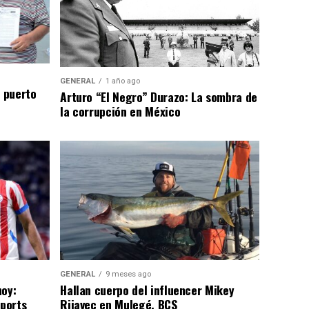
GENERAL
1 año ago
n puerto
Arturo “El Negro” Durazo: La sombra de
la corrupción en México
GENERAL
9 meses ago
hoy:
Hallan cuerpo del influencer Mikey
Sports
Rijavec en Mulegé, BCS