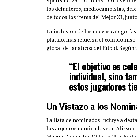
Sports FC 26. Los ítems TOTY se inte
los delanteros, mediocampistas, defe
de todos los ítems del Mejor XI, junt
La inclusión de las nuevas categorías 
plataformas refuerza el compromiso 
global de fanáticos del fútbol. Según
“El objetivo es cel
individual, sino t
estos jugadores ti
Un Vistazo a los Nomi
La lista de nominados incluye a dest
los arqueros nominados son Alisson,
Manuel Neuer, Jan Oblak y Mile Svila