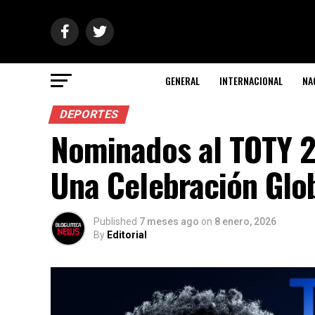
GENERAL
INTERNACIONAL
NA
DEPORTES
Nominados al TOTY 2
Una Celebración Glob
Published
7 meses ago
on
8 enero, 2026
By
Editorial