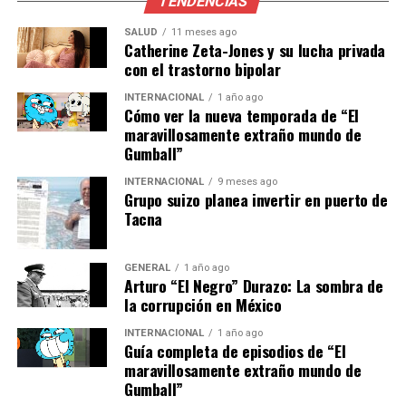
TENDENCIAS
los espectadores.”
SALUD
11 meses ago
Catherine Zeta-Jones y su lucha privada
El Futuro de Tony Valls
con el trastorno bipolar
A pesar de su salida de Fox Sports, Valls aseguró que no
INTERNACIONAL
1 año ago
Cómo ver la nueva temporada de “El
se alejará de los medios. “Continuaré transmitiendo mi
maravillosamente extraño mundo de
pasión por el deporte”, afirmó, dejando abierta la
Gumball”
posibilidad de nuevos proyectos que podrían incluir
plataformas digitales u otras cadenas televisivas.
INTERNACIONAL
9 meses ago
Grupo suizo planea invertir en puerto de
Tacna
Su despedida de Fox Sports fue emotiva, pero también
llena de optimismo. “Me voy en paz, agradecido, porque
cuando la historia es tan linda… merece un gran final”,
GENERAL
1 año ago
Arturo “El Negro” Durazo: La sombra de
concluyó en su mensaje.
la corrupción en México
Mientras el mundo de los deportes se prepara para un
INTERNACIONAL
1 año ago
Guía completa de episodios de “El
año lleno de acción, la comunidad de medios estará
maravillosamente extraño mundo de
atenta a los próximos pasos de Valls y a cómo su
Gumball”
ausencia impactará en la cobertura de Fox Sports.