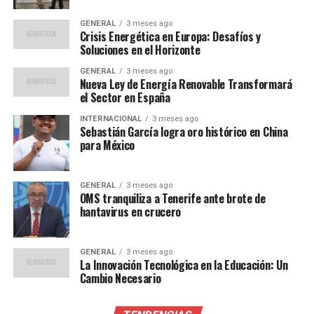
GENERAL
3 meses ago
Impacto en la Industria de
Crisis Energética en Europa: Desafíos y
Soluciones en el Horizonte
Medios Deportivos
GENERAL
3 meses ago
Nueva Ley de Energía Renovable Transformará
La salida de Valls es un reflejo de las dinámicas
el Sector en España
cambiantes en la industria de los medios deportivos. Con
INTERNACIONAL
3 meses ago
el 2026 trayendo eventos de gran envergadura como la
Sebastián García logra oro histórico en China
Copa del Mundo y los Juegos Olímpicos, las cadenas
para México
están en una carrera por asegurar el mejor talento para
ofrecer la cobertura más atractiva y completa.
GENERAL
3 meses ago
OMS tranquiliza a Tenerife ante brote de
Expertos en medios sugieren que la salida de figuras
hantavirus en crucero
clave como Valls podría indicar un cambio en la
estrategia de Fox Sports, posiblemente hacia una mayor
GENERAL
3 meses ago
digitalización y diversificación de su contenido. “La
La Innovación Tecnológica en la Educación: Un
competencia por la audiencia es feroz”, señala Ana
Cambio Necesario
López, analista de medios. “Las cadenas deben adaptarse
rápidamente a las nuevas tendencias y expectativas de