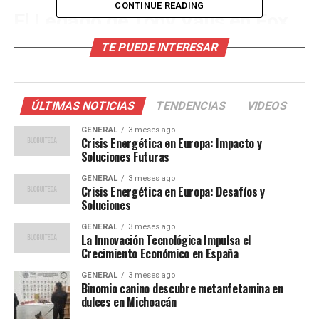
CONTINUE READING
El Legado de Tony Valls en Fox
Sports
TE PUEDE INTERESAR
Valls, conocido por su dedicación y profesionalismo, ha
sido una figura constante en la pantalla de Fox Sports.
ÚLTIMAS NOTICIAS
TENDENCIAS
VIDEOS
Durante su carrera, cubrió una impresionante variedad
de eventos, incluyendo la Champions League, Europa
GENERAL
3 meses ago
Crisis Energética en Europa: Impacto y
League, Copa Libertadores, y muchas otras ligas
Soluciones Futuras
internacionales y locales. Su capacidad para conectar
GENERAL
3 meses ago
con la audiencia y su conocimiento profundo del
Crisis Energética en Europa: Desafíos y
deporte lo convirtieron en un favorito entre los
Soluciones
aficionados.
GENERAL
3 meses ago
La Innovación Tecnológica Impulsa el
El periodista también expresó su gratitud hacia sus
Crecimiento Económico en España
colegas, describiendo su experiencia en Fox Sports como
GENERAL
3 meses ago
parte de un “equipo humano extraordinario”. Su salida se
Binomio canino descubre metanfetamina en
produce después de un año tumultuoso para la cadena,
dulces en Michoacán
que ha visto la partida de varios talentos destacados.