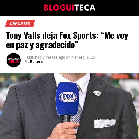
DEPORTES
Tony Valls deja Fox Sports: “Me voy
en paz y agradecido”
Published
7 meses ago
on
4 enero, 2026
By
Editorial