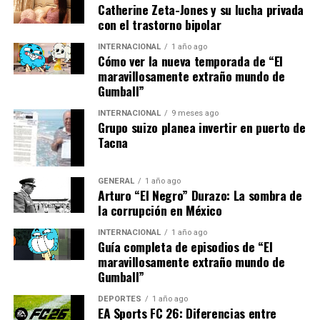
Catherine Zeta-Jones y su lucha privada
En un relato que parece sacado de una novela de
con el trastorno bipolar
espionaje, un comunista conocido como “El Americano”
regresa a España desde Estados Unidos. Los servicios
INTERNACIONAL
1 año ago
Cómo ver la nueva temporada de “El
secretos sospechan de sus intenciones, pero un
maravillosamente extraño mundo de
inesperado giro del destino lo lleva a salvar a Franco
Gumball”
durante una cacería en Badajoz. Un jabalí atacó al
asistente de Franco, y el comunista, bajo el nombre falso
INTERNACIONAL
9 meses ago
Grupo suizo planea invertir en puerto de
de Benjamin Smith, intervino para matar al animal.
Tacna
“El caso es que si no
GENERAL
1 año ago
hubiera matado al jabalí, el
Arturo “El Negro” Durazo: La sombra de
la corrupción en México
jabalí lo hubiera matado a
INTERNACIONAL
1 año ago
él”, relata la historia.
Guía completa de episodios de “El
maravillosamente extraño mundo de
“Luego vi a Franco sentado
Gumball”
ahí abajo, más blanco que
DEPORTES
1 año ago
una pared”.
EA Sports FC 26: Diferencias entre