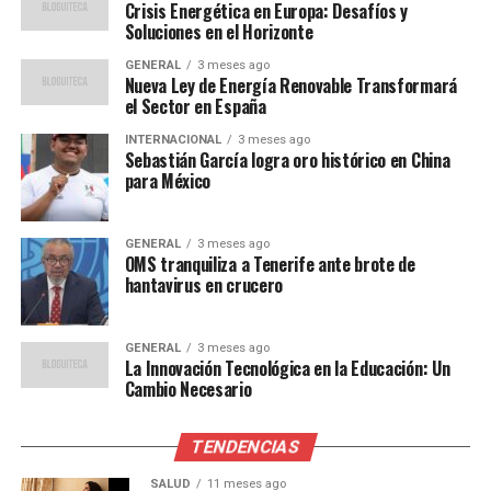
Crisis Energética en Europa: Desafíos y
curso
Soluciones en el Horizonte
El 24 de diciembre de 1961, un accidente de caza casi
GENERAL
3 meses ago
Nueva Ley de Energía Renovable Transformará
cambia el curso de la historia. Franco resultó herido
el Sector en España
cuando el cañón de su escopeta estalló, una anécdota
INTERNACIONAL
3 meses ago
que Julián Casanova relata en su biografía del dictador.
Sebastián García logra oro histórico en China
Este evento, que dejó a Franco con la mano escayolada,
para México
fue un recordatorio de su mortalidad y la fragilidad de su
régimen.
GENERAL
3 meses ago
OMS tranquiliza a Tenerife ante brote de
En la literatura, personajes como Raúl Guerra Garrido
hantavirus en crucero
han explorado la figura de Franco desde diferentes
perspectivas. En su novela
El otoño siempre hiere
, se
GENERAL
3 meses ago
menciona cómo Franco dejó una huella imborrable en
La Innovación Tecnológica en la Educación: Un
España, incluso en lugares tan remotos como el parador
Cambio Necesario
de Villafranca del Bierzo.
TENDENCIAS
El comunista que salvó a Franco
SALUD
11 meses ago