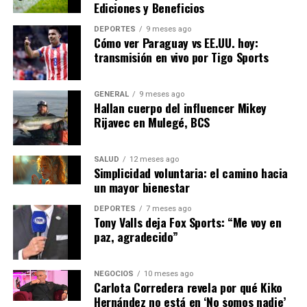
Ediciones y Beneficios
DEPORTES
9 meses ago
Este acto de valentía, aunque involuntario, muestra las
Cómo ver Paraguay vs EE.UU. hoy:
complejidades de la historia y cómo los destinos
transmisión en vivo por Tigo Sports
individuales pueden entrelazarse en los momentos más
inesperados.
GENERAL
9 meses ago
Hallan cuerpo del influencer Mikey
Reflexiones finales
Rijavec en Mulegé, BCS
La historia del comunista que salvó a Franco es un
SALUD
12 meses ago
recordatorio de las paradojas de la guerra y la política.
Simplicidad voluntaria: el camino hacia
En un contexto donde las lealtades eran a menudo
un mayor bienestar
ambiguas, este episodio destaca por su ironía y
DEPORTES
7 meses ago
simbolismo. Mientras España continúa lidiando con su
Tony Valls deja Fox Sports: “Me voy en
pasado, historias como esta ofrecen una perspectiva
paz, agradecido”
única sobre los eventos que han moldeado la nación.
NEGOCIOS
10 meses ago
A medida que se desentierran más relatos de la Guerra
Carlota Corredera revela por qué Kiko
Civil, es crucial seguir explorando estas narrativas para
Hernández no está en ‘No somos nadie’