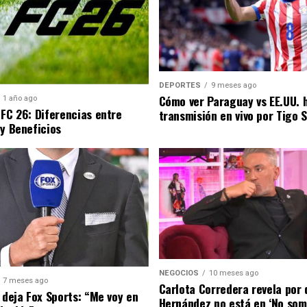
DEPORTES
9 meses ago
Cómo ver Paraguay vs EE.UU. 
1 año ago
 FC 26: Diferencias entre
transmisión en vivo por Tigo 
 y Beneficios
NEGOCIOS
10 meses ago
7 meses ago
Carlota Corredera revela por 
 deja Fox Sports: “Me voy en
Hernández no está en ‘No som