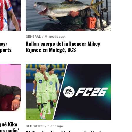
GENERAL
9 meses ago
hoy:
Hallan cuerpo del influencer Mikey
Sports
Rijavec en Mulegé, BCS
qué Kiko
DEPORTES
1 año ago
os nadie’