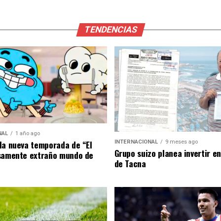
TENDENCIAS
NAL
1 año ago
la nueva temporada de “El
INTERNACIONAL
9 meses ago
Grupo suizo planea invertir e
samente extraño mundo de
de Tacna