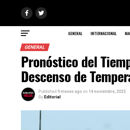
GENERAL
INTERNACIONAL
NA
GENERAL
Pronóstico del Tiemp
Descenso de Temper
Published
9 meses ago
on
14 noviembre, 2025
By
Editorial