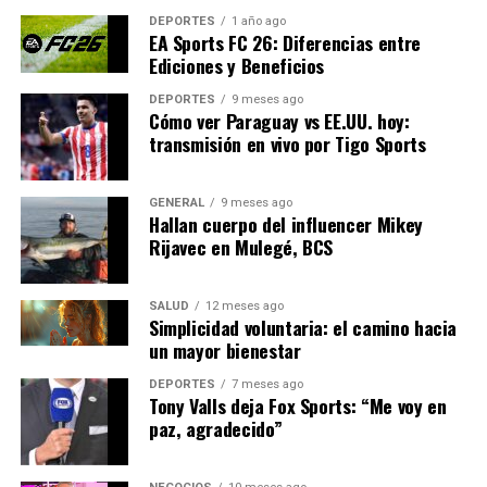
existido y, sobre todo, de la
DEPORTES
1 año ago
EA Sports FC 26: Diferencias entre
España que no queremos
Ediciones y Beneficios
que nunca vuelva”.
DEPORTES
9 meses ago
Cómo ver Paraguay vs EE.UU. hoy:
transmisión en vivo por Tigo Sports
Opiniones de expertos y
GENERAL
9 meses ago
desafíos legales
Hallan cuerpo del influencer Mikey
Rijavec en Mulegé, BCS
Los expertos también han manifestado su preocupación.
José Luis Gallego, divulgador ambiental, advirtió sobre
SALUD
12 meses ago
los riesgos de las presas:
Simplicidad voluntaria: el camino hacia
un mayor bienestar
“Una presa es una bomba
DEPORTES
7 meses ago
Tony Valls deja Fox Sports: “Me voy en
de relojería y estuvimos a
paz, agradecido”
punto de vivirlo en Valencia