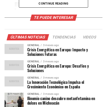
movilizarnos para que se
CONTINUE READING
hagan presas y diques
necesarios en Valencia”,
TE PUEDE INTERESAR
destacó Abascal. Según él, estas infraestructuras son
ÚLTIMAS NOTICIAS
TENDENCIAS
VIDEOS
vitales para evitar muertes de españoles, y desestimó las
críticas que los tildan de “negacionistas”.
GENERAL
3 meses ago
Crisis Energética en Europa: Impacto y
Soluciones Futuras
El respaldo del PP y la
GENERAL
3 meses ago
controversia gubernamental
Crisis Energética en Europa: Desafíos y
Soluciones
A pesar de las limitaciones legales, el PP parece estar de
GENERAL
3 meses ago
La Innovación Tecnológica Impulsa el
acuerdo con la idea de Vox, asegurando que ya habían
Crecimiento Económico en España
propuesto un plan similar. Miguel Tellado, secretario
general del PP, comentó este jueves:
GENERAL
3 meses ago
Binomio canino descubre metanfetamina en
dulces en Michoacán