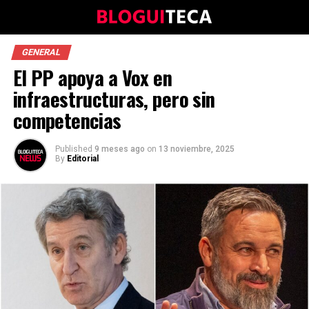
GENERAL
El PP apoya a Vox en
infraestructuras, pero sin
competencias
Published
9 meses ago
on
13 noviembre, 2025
By
Editorial