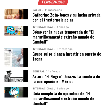
Sin embargo, el Gobierno ha expresado su desacuerdo
TENDENCIAS
con la propuesta. La ministra de Ciencia, Diana Morant,
SALUD
11 meses ago
criticó la idea, afirmando que
Catherine Zeta-Jones y su lucha privada
con el trastorno bipolar
“El señor Abascal y la
INTERNACIONAL
1 año ago
Cómo ver la nueva temporada de “El
ciencia son un oxímoron, la
maravillosamente extraño mundo de
antítesis”.
Gumball”
INTERNACIONAL
9 meses ago
Grupo suizo planea invertir en puerto de
El ministro de Agricultura, Luis Planas, también se
Tacna
mostró escéptico, señalando que reducir todo a la
construcción de presas es un retroceso:
GENERAL
1 año ago
Arturo “El Negro” Durazo: La sombra de
“De Vox se puede esperar
la corrupción en México
todo. Todo aquello que
INTERNACIONAL
1 año ago
Guía completa de episodios de “El
remite al concepto de la
maravillosamente extraño mundo de
España que nunca ha
Gumball”