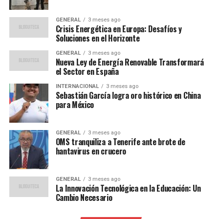
“Feijóo presentó el Plan
Valencia, un plan para
GENERAL
3 meses ago
actuar en las
Crisis Energética en Europa: Desafíos y
Soluciones en el Horizonte
infraestructuras
GENERAL
3 meses ago
hidráulicas de la
Nueva Ley de Energía Renovable Transformará
el Sector en España
Comunidad Valenciana. Un
INTERNACIONAL
3 meses ago
plan que supone 12.000
Sebastián García logra oro histórico en China
para México
millones de euros de
inversión para ejecutar en
GENERAL
3 meses ago
los próximos 10 años y por
OMS tranquiliza a Tenerife ante brote de
hantavirus en crucero
lo tanto estamos de
acuerdo con que esa
GENERAL
3 meses ago
La Innovación Tecnológica en la Educación: Un
inversión es necesaria”.
Cambio Necesario