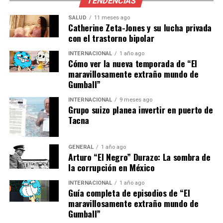
TENDENCIAS
Contexto y desafíos actuales
SALUD
11 meses ago
Catherine Zeta-Jones y su lucha privada
La migración en América Latina no es un fenómeno
con el trastorno bipolar
nuevo, pero ha cobrado una relevancia particular en los
últimos años debido a crisis económicas, políticas y
INTERNACIONAL
1 año ago
Cómo ver la nueva temporada de “El
sociales en varios países de la región. Expertos en
maravillosamente extraño mundo de
migración señalan que las condiciones de vida precarias
Gumball”
y la falta de oportunidades son factores que impulsan a
las familias a buscar mejores horizontes fuera de sus
INTERNACIONAL
9 meses ago
Grupo suizo planea invertir en puerto de
países de origen.
Tacna
Además, el informe de World Vision subraya que las
políticas migratorias restrictivas y la falta de protección
GENERAL
1 año ago
Arturo “El Negro” Durazo: La sombra de
adecuada para los migrantes agravan la situación,
la corrupción en México
especialmente para los menores. La separación familiar,
en particular, es un tema crítico que requiere atención
INTERNACIONAL
1 año ago
Guía completa de episodios de “El
urgente por parte de los gobiernos y organizaciones
maravillosamente extraño mundo de
internacionales.
Gumball”