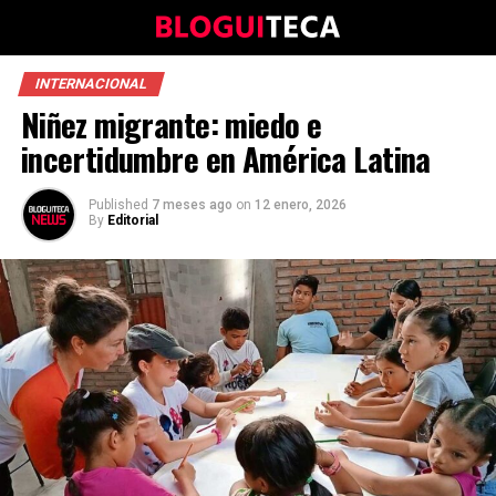
INTERNACIONAL
Niñez migrante: miedo e
incertidumbre en América Latina
Published
7 meses ago
on
12 enero, 2026
By
Editorial