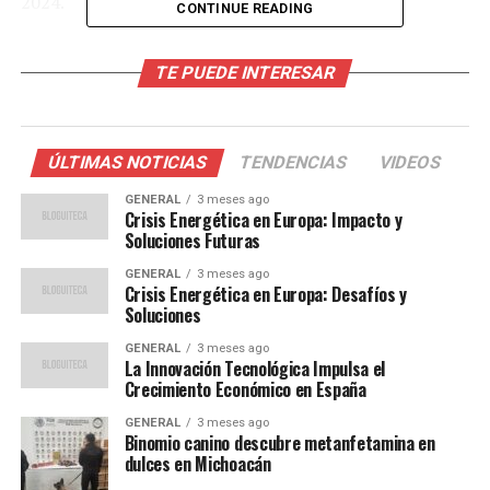
2024.
CONTINUE READING
El papel crucial de las familias
TE PUEDE INTERESAR
Las familias, según el informe, son el principal soporte
emocional para los niños migrantes. Sin embargo,
también se enfrentan a enormes desafíos, incluyendo
ÚLTIMAS NOTICIAS
TENDENCIAS
VIDEOS
separaciones, incertidumbre y condiciones de vida
GENERAL
3 meses ago
precarias. Estas realidades impactan negativamente en
Crisis Energética en Europa: Impacto y
el desarrollo integral de la niñez migrante, afectando su
Soluciones Futuras
estabilidad emocional y su derecho a crecer en un
GENERAL
3 meses ago
entorno seguro.
Crisis Energética en Europa: Desafíos y
Soluciones
El estudio fue realizado en noviembre pasado en
GENERAL
3 meses ago
albergues y escuelas de Chile, Colombia, Ecuador,
La Innovación Tecnológica Impulsa el
Crecimiento Económico en España
Venezuela y México. En México, participaron menores de
entre cinco y 14 años en actividades que incluían la
GENERAL
3 meses ago
creación de dibujos sobre sus sueños. Estos dibujos
Binomio canino descubre metanfetamina en
dulces en Michoacán
revelaron un deseo común: un futuro estable, con casas