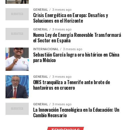
y familias unidas.
GENERAL
3 meses ago
Voces de los niños migrantes
Crisis Energética en Europa: Desafíos y
Soluciones en el Horizonte
Entre las voces recogidas, destaca la de Sofía, una niña
GENERAL
3 meses ago
Nueva Ley de Energía Renovable Transformará
de nueve años que plasmó su anhelo en un simple pero
el Sector en España
poderoso mensaje:
INTERNACIONAL
3 meses ago
Sebastián García logra oro histórico en China
“Todo lo que quiero es que
para México
mi mamá, mi hermana y yo
podamos estar juntas
GENERAL
3 meses ago
OMS tranquiliza a Tenerife ante brote de
siempre”.
hantavirus en crucero
Este tipo de testimonios ilustra la profunda necesidad
GENERAL
3 meses ago
La Innovación Tecnológica en la Educación: Un
de estabilidad y unión familiar que sienten los niños
Cambio Necesario
migrantes.