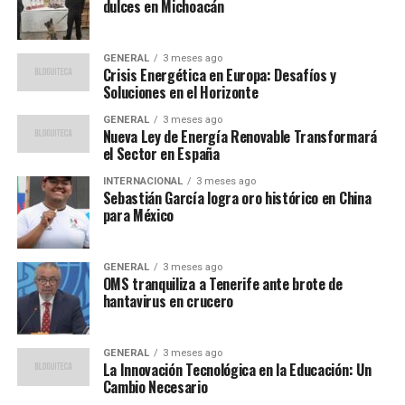
dulces en Michoacán
estable, ilustrando casas y familias unidas.
Testimonios de esperanza
GENERAL
3 meses ago
Crisis Energética en Europa: Desafíos y
Soluciones en el Horizonte
Uno de los testimonios más conmovedores es el de
Sofía, una niña de nueve años, quien escribió:
GENERAL
3 meses ago
Nueva Ley de Energía Renovable Transformará
el Sector en España
“Todo lo que quiero es que
INTERNACIONAL
3 meses ago
mi mamá, mi hermana y yo
Sebastián García logra oro histórico en China
para México
podamos estar juntas
siempre”.
GENERAL
3 meses ago
OMS tranquiliza a Tenerife ante brote de
hantavirus en crucero
Este tipo de expresiones reflejan el deseo de los menores
por una vida familiar estable, un derecho que muchas
veces se ve truncado por las circunstancias migratorias.
GENERAL
3 meses ago
La Innovación Tecnológica en la Educación: Un
Cambio Necesario
Contexto regional y desafíos