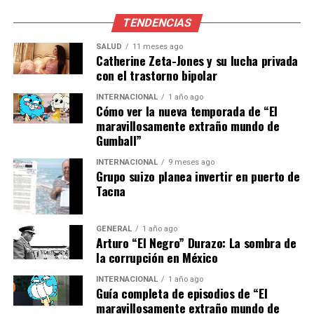
futuros
TENDENCIAS
SALUD
11 meses ago
La migración en América Latina no es un fenómeno
Catherine Zeta-Jones y su lucha privada
nuevo, pero en los últimos años ha adquirido una nueva
con el trastorno bipolar
dimensión debido a factores como la violencia, la
INTERNACIONAL
1 año ago
pobreza y la inestabilidad política. Expertos en
Cómo ver la nueva temporada de “El
migración señalan que las políticas restrictivas y la falta
maravillosamente extraño mundo de
Gumball”
de apoyo internacional agravan la situación de las
familias migrantes, especialmente de los niños.
INTERNACIONAL
9 meses ago
Grupo suizo planea invertir en puerto de
El informe de World Vision destaca la necesidad de
Tacna
políticas públicas que prioricen el bienestar de los
menores migrantes y promuevan su integración en las
GENERAL
1 año ago
comunidades receptoras. Además, sugiere que los
Arturo “El Negro” Durazo: La sombra de
gobiernos deben trabajar en conjunto con
la corrupción en México
organizaciones internacionales para crear soluciones
INTERNACIONAL
1 año ago
sostenibles que aborden las causas profundas de la
Guía completa de episodios de “El
migración.
maravillosamente extraño mundo de