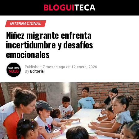
INTERNACIONAL
Niñez migrante enfrenta
incertidumbre y desafíos
emocionales
Published
7 meses ago
on
12 enero, 2026
By
Editorial