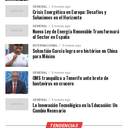
personalizando la
GENERAL
3 meses ago
Crisis Energética en Europa: Desafíos y
experiencia de aprendizaje
Soluciones en el Horizonte
para cada estudiante.”
GENERAL
3 meses ago
Nueva Ley de Energía Renovable Transformará
el Sector en España
Desafíos y Oportunidades
INTERNACIONAL
3 meses ago
Sebastián García logra oro histórico en China
para México
A pesar de los avances, la implementación de tecnología
en la educación no está exenta de desafíos. La brecha
digital sigue siendo un problema significativo,
GENERAL
3 meses ago
OMS tranquiliza a Tenerife ante brote de
especialmente en áreas rurales donde el acceso a
hantavirus en crucero
Internet es limitado. Sin embargo, las iniciativas
gubernamentales y privadas están trabajando para
mejorar la infraestructura tecnológica en estas
GENERAL
3 meses ago
La Innovación Tecnológica en la Educación: Un
regiones.
Cambio Necesario
Un estudio reciente de la CEPAL destacó que el acceso
TENDENCIAS
desigual a la tecnología podría exacerbar las