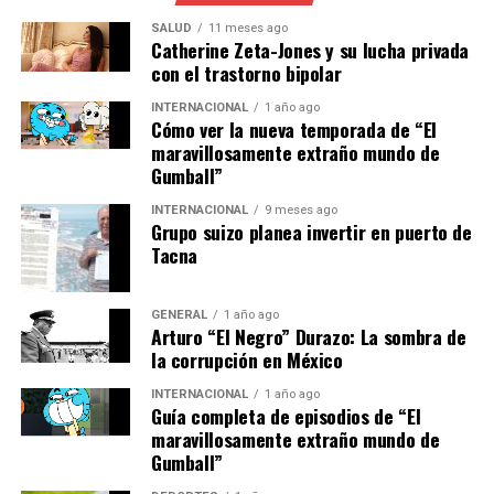
desigualdades educativas existentes. No obstante, hay
SALUD
11 meses ago
un optimismo cauteloso sobre el potencial de la
Catherine Zeta-Jones y su lucha privada
con el trastorno bipolar
tecnología para nivelar el campo de juego educativo.
INTERNACIONAL
1 año ago
Mirando Hacia el Futuro
Cómo ver la nueva temporada de “El
maravillosamente extraño mundo de
Gumball”
Con la continua evolución de la tecnología, el futuro de
la educación en América Latina parece prometedor. Las
INTERNACIONAL
9 meses ago
Grupo suizo planea invertir en puerto de
plataformas de aprendizaje en línea, la inteligencia
Tacna
artificial y la realidad aumentada están preparadas para
revolucionar aún más el sector.
GENERAL
1 año ago
Según Juan Pérez, director de una startup de tecnología
Arturo “El Negro” Durazo: La sombra de
la corrupción en México
educativa en Bogotá,
INTERNACIONAL
1 año ago
“La próxima década verá
Guía completa de episodios de “El
maravillosamente extraño mundo de
una integración aún más
Gumball”