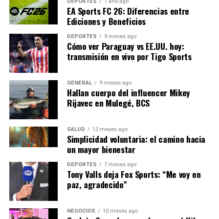
profunda de la tecnología
DEPORTES
1 año ago
EA Sports FC 26: Diferencias entre
en la educación, lo que
Ediciones y Beneficios
permitirá experiencias de
DEPORTES
9 meses ago
aprendizaje más inmersivas
Cómo ver Paraguay vs EE.UU. hoy:
transmisión en vivo por Tigo Sports
y personalizadas.”
GENERAL
9 meses ago
Hallan cuerpo del influencer Mikey
En conclusión, mientras que la tecnología presenta
Rijavec en Mulegé, BCS
desafíos, también ofrece una oportunidad sin
precedentes para transformar la educación en América
Latina. Con el apoyo adecuado, la región puede superar
SALUD
12 meses ago
Simplicidad voluntaria: el camino hacia
estos obstáculos y liderar en innovación educativa.
un mayor bienestar
El camino hacia adelante requerirá colaboración entre
DEPORTES
7 meses ago
Tony Valls deja Fox Sports: “Me voy en
gobiernos, empresas tecnológicas y educadores para
paz, agradecido”
asegurar que todos los estudiantes tengan acceso a una
educación de calidad en la era digital.
NEGOCIOS
10 meses ago