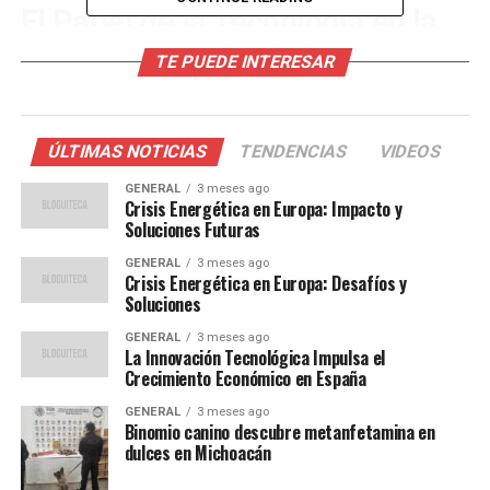
El Papel de la Tecnología en la
Educación
TE PUEDE INTERESAR
La tecnología ha sido un catalizador para el cambio en
el sector educativo, permitiendo a los estudiantes
ÚLTIMAS NOTICIAS
TENDENCIAS
VIDEOS
acceder a recursos de aprendizaje en línea y participar
en clases virtuales. Según un informe de la UNESCO, el
GENERAL
3 meses ago
Crisis Energética en Europa: Impacto y
70% de las instituciones educativas en América Latina
Soluciones Futuras
han integrado algún tipo de tecnología digital en su
GENERAL
3 meses ago
currículo.
Crisis Energética en Europa: Desafíos y
Soluciones
María López, experta en educación digital, comentó:
GENERAL
3 meses ago
La Innovación Tecnológica Impulsa el
“La tecnología no solo está
Crecimiento Económico en España
haciendo que la educación
GENERAL
3 meses ago
Binomio canino descubre metanfetamina en
sea más accesible, sino que
dulces en Michoacán
también está