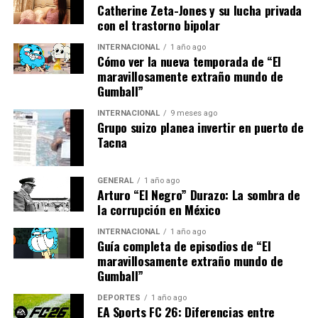
Catherine Zeta-Jones y su lucha privada
Además, se están explorando soluciones a largo plazo,
con el trastorno bipolar
como la inversión en energías renovables para reducir la
dependencia de las importaciones. Sin embargo, estas
INTERNACIONAL
1 año ago
Cómo ver la nueva temporada de “El
medidas requieren tiempo para implementarse y
maravillosamente extraño mundo de
generar resultados tangibles.
Gumball”
INTERNACIONAL
9 meses ago
Perspectivas Futuras
Grupo suizo planea invertir en puerto de
Tacna
Mirando hacia el futuro, la situación económica de
España dependerá en gran medida de la evolución de los
GENERAL
1 año ago
precios de la energía y la efectividad de las políticas
Arturo “El Negro” Durazo: La sombra de
gubernamentales. Los expertos advierten que, aunque
la corrupción en México
las medidas actuales son un paso en la dirección
INTERNACIONAL
1 año ago
correcta, es crucial que se mantenga un enfoque
Guía completa de episodios de “El
proactivo para evitar una crisis económica más
maravillosamente extraño mundo de
profunda.
Gumball”
DEPORTES
1 año ago
En conclusión, el aumento del costo de vida en España
EA Sports FC 26: Diferencias entre