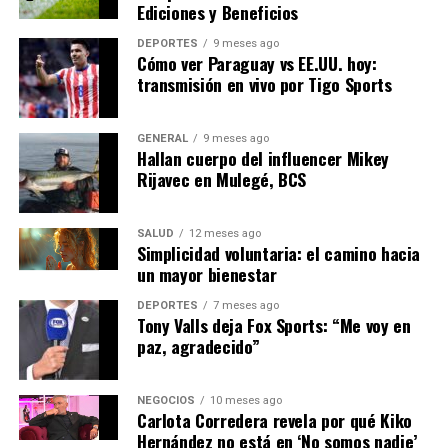
representa un desafío significativo que requiere una
Ediciones y Beneficios
respuesta coordinada de todos los sectores de la
DEPORTES
9 meses ago
sociedad. Con un enfoque estratégico y colaborativo,
Cómo ver Paraguay vs EE.UU. hoy:
España puede superar estos obstáculos y asegurar un
transmisión en vivo por Tigo Sports
futuro económico más estable para sus ciudadanos.
GENERAL
9 meses ago
NOTICIAS RELACIONADAS:
Hallan cuerpo del influencer Mikey
Rijavec en Mulegé, BCS
SIGUIENTE
Aumento de la Inflación en España: Impactos y
Perspectivas
SALUD
12 meses ago
Simplicidad voluntaria: el camino hacia
ANTERIOR
un mayor bienestar
La Innovación Tecnológica Revoluciona la Educación en
América Latina
DEPORTES
7 meses ago
Tony Valls deja Fox Sports: “Me voy en
paz, agradecido”
Editorial
NEGOCIOS
10 meses ago
Carlota Corredera revela por qué Kiko
Nuestro equipo editorial no solo informa las noticias: las vive.
Hernández no está en ‘No somos nadie’