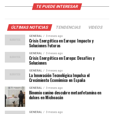
TE PUEDE INTERESAR
El aumento del costo de vida no es un fenómeno aislado
en España. A nivel global, muchos países están
enfrentando desafíos similares debido a la interrupción
de las cadenas de suministro y la inflación post-
ÚLTIMAS NOTICIAS
TENDENCIAS
VIDEOS
pandemia. En España, la situación se ve agravada por la
GENERAL
3 meses ago
dependencia del país de las importaciones de energía.
Crisis Energética en Europa: Impacto y
Soluciones Futuras
Históricamente, España ha enfrentado fluctuaciones
GENERAL
3 meses ago
económicas significativas, pero la actual crisis de precios
Crisis Energética en Europa: Desafíos y
se distingue por su rapidez e impacto en el día a día de
Soluciones
los ciudadanos. Expertos en economía sugieren que esta
GENERAL
3 meses ago
situación podría continuar si no se toman medidas
La Innovación Tecnológica Impulsa el
Crecimiento Económico en España
efectivas.
GENERAL
3 meses ago
Opiniones de Expertos
Binomio canino descubre metanfetamina en
dulces en Michoacán
El economista José Martínez, profesor de la Universidad
Complutense de Madrid, explica que “la inflación actual
GENERAL
3 meses ago