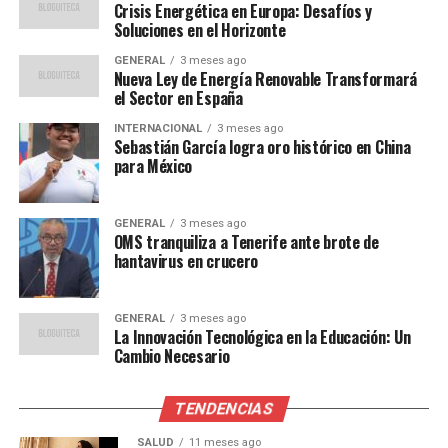
es un reflejo de múltiples factores, incluyendo la
Crisis Energética en Europa: Desafíos y
Soluciones en el Horizonte
recuperación económica desigual y las tensiones
geopolíticas que afectan el suministro de energía”.
GENERAL
3 meses ago
Nueva Ley de Energía Renovable Transformará
el Sector en España
Por otro lado, María López, analista del mercado de
consumo, señala que “los consumidores están
INTERNACIONAL
3 meses ago
Sebastián García logra oro histórico en China
cambiando sus hábitos de compra, buscando
para México
alternativas más económicas y reduciendo el gasto en
productos no esenciales”.
GENERAL
3 meses ago
OMS tranquiliza a Tenerife ante brote de
Medidas y Soluciones
hantavirus en crucero
Propuestas
GENERAL
3 meses ago
El gobierno español ha anunciado una serie de medidas
La Innovación Tecnológica en la Educación: Un
para mitigar el impacto del aumento del costo de vida.
Cambio Necesario
Entre ellas se incluyen subsidios para las familias de
bajos ingresos y la reducción de impuestos sobre la
TENDENCIAS
electricidad.
SALUD
11 meses ago