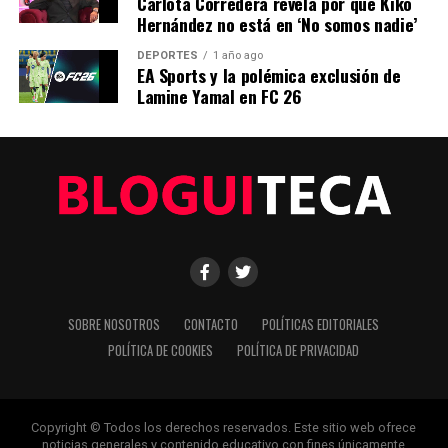
Carlota Corredera revela por qué Kiko
La Innovación Tecnológica Impulsa el Crecimiento
Hernández no está en ‘No somos nadie’
Económico en América Latina
DEPORTES
1 año ago
EA Sports y la polémica exclusión de
Lamine Yamal en FC 26
Editorial
Nuestro equipo editorial no solo informa las noticias: las vive.
Con años de experiencia en primera línea, buscamos los
hechos, los verificamos con rigor y contamos las historias que
dan forma a nuestro mundo. Impulsados por la integridad y
una mirada atenta al detalle, abordamos la política, la cultura y
la tecnología con un análisis preciso y profundo. Cuando los
titulares cambian cada minuto, puedes contar con nosotros
para abrirnos paso entre el ruido y ofrecerte claridad en
SOBRE NOSOTROS
CONTACTO
POLÍTICAS EDITORIALES
bandeja de plata.
POLÍTICA DE COOKIES
POLÍTICA DE PRIVACIDAD
Copyright © Todos los derechos reservados. Este sitio web ofrece
noticias generales y contenido educativo con fines únicamente