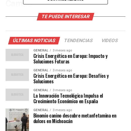
Campo
La adopción de tecnología en la agricultura no es un
TE PUEDE INTERESAR
fenómeno completamente nuevo, pero su ritmo ha
aumentado significativamente en los últimos años.
Según un informe de la Asociación Española de
ÚLTIMAS NOTICIAS
TENDENCIAS
VIDEOS
Agricultura de Precisión, el uso de drones en la
agricultura ha crecido un 25% en el último año.
GENERAL
3 meses ago
Crisis Energética en Europa: Impacto y
Soluciones Futuras
Los drones están siendo utilizados para monitorear
cultivos, identificar áreas problemáticas y aplicar
GENERAL
3 meses ago
Crisis Energética en Europa: Desafíos y
tratamientos de manera precisa. Esta tecnología
Soluciones
permite a los agricultores ahorrar tiempo y recursos, y
GENERAL
3 meses ago
al mismo tiempo, mejorar la salud general de las
La Innovación Tecnológica Impulsa el
plantas.
Crecimiento Económico en España
GENERAL
3 meses ago
Inteligencia Artificial y Big Data
Binomio canino descubre metanfetamina en
dulces en Michoacán
La inteligencia artificial (IA) y el análisis de big data