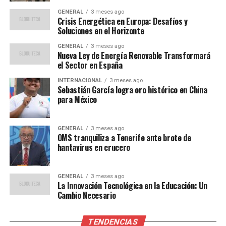
también están desempeñando un papel crucial. Estas
GENERAL
3 meses ago
tecnologías permiten a los agricultores predecir
Crisis Energética en Europa: Desafíos y
patrones climáticos, gestionar el uso del agua y
Soluciones en el Horizonte
optimizar la siembra y cosecha.
GENERAL
3 meses ago
Nueva Ley de Energía Renovable Transformará
Un estudio reciente de la Universidad Politécnica de
el Sector en España
Madrid destacó que el uso de IA en la gestión del agua
INTERNACIONAL
3 meses ago
podría reducir el consumo en un 30%, lo que es crucial
Sebastián García logra oro histórico en China
en un país donde la sequía es una preocupación
para México
constante.
GENERAL
3 meses ago
Opiniones Expertas
OMS tranquiliza a Tenerife ante brote de
hantavirus en crucero
El Dr. Javier Martínez, experto en tecnología agrícola,
señala que
“la integración de estas tecnologías no
GENERAL
3 meses ago
solo mejora la eficiencia, sino que también permite a
La Innovación Tecnológica en la Educación: Un
los agricultores tomar decisiones más informadas
Cambio Necesario
basadas en datos precisos.”
TENDENCIAS