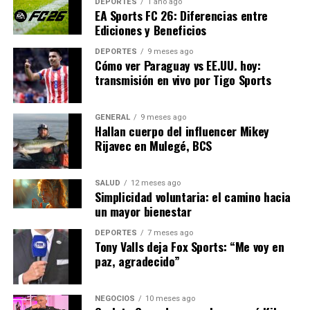
climático.
DEPORTES
1 año ago
EA Sports FC 26: Diferencias entre
Ediciones y Beneficios
En el futuro, se espera que la colaboración entre
empresas tecnológicas, el gobierno y los agricultores
DEPORTES
9 meses ago
Cómo ver Paraguay vs EE.UU. hoy:
continúe creciendo, fomentando un ecosistema de
transmisión en vivo por Tigo Sports
innovación que podría servir como modelo para otros
países.
GENERAL
9 meses ago
Con la continua evolución de estas tecnologías, la
Hallan cuerpo del influencer Mikey
Rijavec en Mulegé, BCS
agricultura española está bien posicionada para
enfrentar los desafíos del siglo XXI, asegurando la
seguridad alimentaria y la sostenibilidad ambiental para
SALUD
12 meses ago
Simplicidad voluntaria: el camino hacia
las generaciones venideras.
un mayor bienestar
NOTICIAS RELACIONADAS:
DEPORTES
7 meses ago
Tony Valls deja Fox Sports: “Me voy en
SIGUIENTE
paz, agradecido”
Crecimiento Económico de América Latina: Desafíos y
Oportunidades
NEGOCIOS
10 meses ago
ANTERIOR