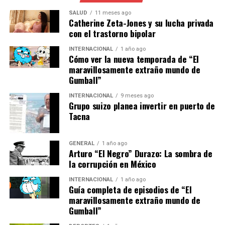
Además, la ministra de Agricultura, Pesca y
Alimentación, ha declarado que el gobierno está
SALUD
11 meses ago
Catherine Zeta-Jones y su lucha privada
comprometido a apoyar la digitalización del sector
con el trastorno bipolar
agrícola, proporcionando subsidios y formación para
facilitar la transición tecnológica.
INTERNACIONAL
1 año ago
Cómo ver la nueva temporada de “El
maravillosamente extraño mundo de
Retos y Oportunidades Futuras
Gumball”
A pesar de los beneficios, la transición a una agricultura
INTERNACIONAL
9 meses ago
Grupo suizo planea invertir en puerto de
más tecnológica no está exenta de desafíos. La inversión
Tacna
inicial en tecnología puede ser prohibitiva para algunos
agricultores, y existe una curva de aprendizaje
significativa asociada con la adopción de nuevas
GENERAL
1 año ago
Arturo “El Negro” Durazo: La sombra de
herramientas.
la corrupción en México
Sin embargo, las oportunidades son vastas. La
INTERNACIONAL
1 año ago
Guía completa de episodios de “El
tecnología no solo promete aumentar la productividad,
maravillosamente extraño mundo de
sino también mejorar la sostenibilidad, lo que es crucial
Gumball”
en un mundo cada vez más consciente del cambio