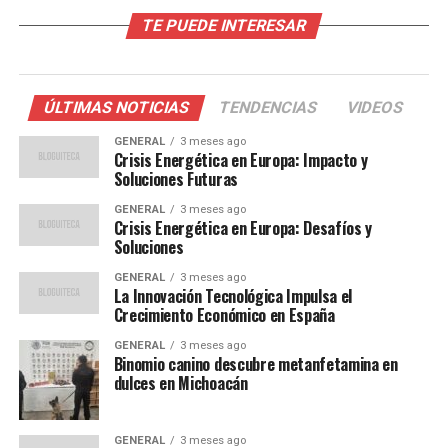
La economía de América Latina está profundamente
TE PUEDE INTERESAR
influenciada por sus recursos naturales. Países como
Brasil y Chile dependen en gran medida de las
exportaciones de productos básicos como el petróleo y
ÚLTIMAS NOTICIAS
TENDENCIAS
VIDEOS
el cobre. Sin embargo, esta dependencia crea
vulnerabilidades frente a las fluctuaciones del mercado
GENERAL
3 meses ago
Crisis Energética en Europa: Impacto y
global.
Soluciones Futuras
En contraste, naciones como México han diversificado
GENERAL
3 meses ago
Crisis Energética en Europa: Desafíos y
sus economías, integrándose más estrechamente con el
Soluciones
mercado estadounidense a través del Tratado entre
GENERAL
3 meses ago
México, Estados Unidos y Canadá (T-MEC). Esto ha
La Innovación Tecnológica Impulsa el
proporcionado cierta estabilidad económica, aunque
Crecimiento Económico en España
también plantea desafíos relacionados con la
GENERAL
3 meses ago
competitividad y la innovación.
Binomio canino descubre metanfetamina en
dulces en Michoacán
Opiniones de Expertos
GENERAL
3 meses ago