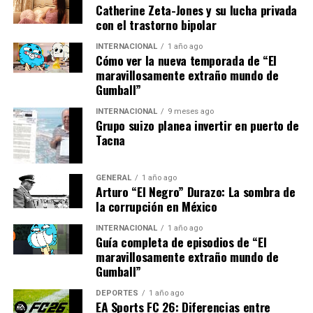
Catherine Zeta-Jones y su lucha privada
con el trastorno bipolar
Implicaciones y Futuro
INTERNACIONAL
1 año ago
Cómo ver la nueva temporada de “El
El futuro económico de América Latina dependerá de su
maravillosamente extraño mundo de
capacidad para adaptarse a los cambios globales y
Gumball”
aprovechar sus ventajas comparativas. La transición
hacia una economía más verde también ofrece
INTERNACIONAL
9 meses ago
Grupo suizo planea invertir en puerto de
oportunidades significativas, especialmente en el sector
Tacna
de las energías renovables.
El cambio climático representa un desafío, pero
GENERAL
1 año ago
Arturo “El Negro” Durazo: La sombra de
también una oportunidad para que la región lidere en
la corrupción en México
energía limpia. Países como Costa Rica ya están
demostrando el potencial de las energías renovables,
INTERNACIONAL
1 año ago
Guía completa de episodios de “El
con más del 99% de su electricidad proveniente de
maravillosamente extraño mundo de
fuentes limpias.
Gumball”
En conclusión, América Latina se encuentra en una
DEPORTES
1 año ago
EA Sports FC 26: Diferencias entre
encrucijada económica. Con una combinación de