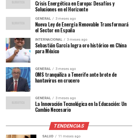
Expertos en economía advierten que la región debe
Crisis Energética en Europa: Desafíos y
enfocarse en la diversificación económica y la inversión
Soluciones en el Horizonte
en tecnología para asegurar un crecimiento sostenible.
GENERAL
3 meses ago
José Antonio Ocampo
, exministro de Hacienda de
Nueva Ley de Energía Renovable Transformará
Colombia, señaló en una conferencia reciente que
el Sector en España
INTERNACIONAL
3 meses ago
“la innovación y la
Sebastián García logra oro histórico en China
para México
educación son claves para
el desarrollo económico a
GENERAL
3 meses ago
OMS tranquiliza a Tenerife ante brote de
largo plazo en América
hantavirus en crucero
Latina”.
GENERAL
3 meses ago
La Innovación Tecnológica en la Educación: Un
Además, la inversión en infraestructura es crucial para
Cambio Necesario
mejorar la conectividad y la eficiencia económica. Según
un informe de la CEPAL, la región necesita invertir al
TENDENCIAS
menos el 6% de su PIB en infraestructura para cerrar la
brecha con países más desarrollados.
SALUD
11 meses ago