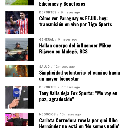
Ediciones y Beneficios
políticas adecuadas, inversión en educación e
infraestructura, y un enfoque en la sostenibilidad, la
DEPORTES
9 meses ago
Cómo ver Paraguay vs EE.UU. hoy:
región puede superar sus desafíos actuales y lograr un
transmisión en vivo por Tigo Sports
crecimiento económico robusto y equitativo.
GENERAL
9 meses ago
NOTICIAS RELACIONADAS:
Hallan cuerpo del influencer Mikey
SIGUIENTE
Rijavec en Mulegé, BCS
Aumento del Turismo en España Impulsa la Economía
Nacional
SALUD
12 meses ago
ANTERIOR
Simplicidad voluntaria: el camino hacia
La Innovación Tecnológica Revoluciona la Agricultura en
un mayor bienestar
España
DEPORTES
7 meses ago
Tony Valls deja Fox Sports: “Me voy en
paz, agradecido”
Editorial
NEGOCIOS
10 meses ago
Carlota Corredera revela por qué Kiko
Nuestro equipo editorial no solo informa las noticias: las vive.
Hernández no está en ‘No somos nadie’
Con años de experiencia en primera línea, buscamos los