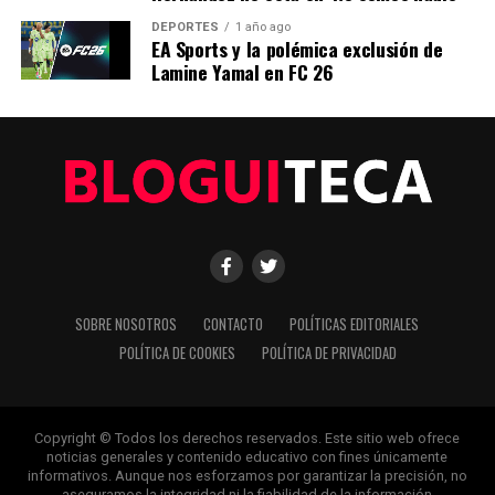
hechos, los verificamos con rigor y contamos las historias que
DEPORTES
1 año ago
dan forma a nuestro mundo. Impulsados por la integridad y
EA Sports y la polémica exclusión de
una mirada atenta al detalle, abordamos la política, la cultura y
Lamine Yamal en FC 26
la tecnología con un análisis preciso y profundo. Cuando los
titulares cambian cada minuto, puedes contar con nosotros
para abrirnos paso entre el ruido y ofrecerte claridad en
bandeja de plata.
SOBRE NOSOTROS
CONTACTO
POLÍTICAS EDITORIALES
POLÍTICA DE COOKIES
POLÍTICA DE PRIVACIDAD
Copyright © Todos los derechos reservados. Este sitio web ofrece
noticias generales y contenido educativo con fines únicamente
informativos. Aunque nos esforzamos por garantizar la precisión, no
aseguramos la integridad ni la fiabilidad de la información