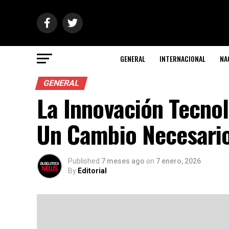
GENERAL
INTERNACIONAL
NA
GENERAL
La Innovación Tecnol
Un Cambio Necesari
Published
7 meses ago
on
7 enero, 2026
By
Editorial