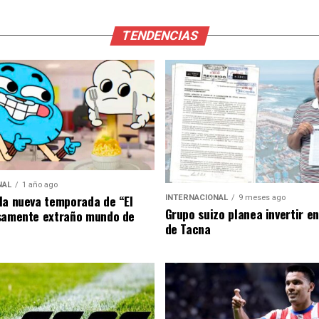
TENDENCIAS
NAL
1 año ago
la nueva temporada de “El
INTERNACIONAL
9 meses ago
Grupo suizo planea invertir e
samente extraño mundo de
de Tacna