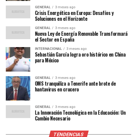
legitimidad para gobernar” y exigió elecciones
GENERAL
3 meses ago
anticipadas. Por su parte, el presidente del gobierno ha
Crisis Energética en Europa: Desafíos y
Soluciones en el Horizonte
prometido una investigación exhaustiva y ha asegurado
que “nadie está por encima de la ley”.
GENERAL
3 meses ago
Nueva Ley de Energía Renovable Transformará
el Sector en España
“La confianza en nuestras
INTERNACIONAL
3 meses ago
instituciones está en juego.
Sebastián García logra oro histórico en China
para México
No podemos permitir que
unos pocos corruptos
GENERAL
3 meses ago
manchen el nombre de
OMS tranquiliza a Tenerife ante brote de
hantavirus en crucero
nuestra democracia”,
declaró el presidente en un
GENERAL
3 meses ago
discurso televisado.
La Innovación Tecnológica en la Educación: Un
Cambio Necesario
Las protestas no se han hecho esperar. Miles de
TENDENCIAS