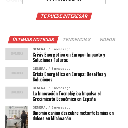
La corrupción no es un fenómeno nuevo en la política
TE PUEDE INTERESAR
española, pero la magnitud de este caso ha sorprendido
incluso a los analistas más experimentados. Según
informes preliminares, la red de corrupción operaba
desde hace más de una década, implicando a
ÚLTIMAS NOTICIAS
TENDENCIAS
VIDEOS
funcionarios de alto rango y empresarios influyentes.
GENERAL
3 meses ago
Crisis Energética en Europa: Impacto y
El escándalo ha reavivado el debate sobre la
Soluciones Futuras
transparencia y la ética en la política española. En un
GENERAL
3 meses ago
país que aún se recupera de la crisis económica de 2008,
Crisis Energética en Europa: Desafíos y
los ciudadanos expresan su indignación por la aparente
Soluciones
impunidad con que operaban estos funcionarios.
GENERAL
3 meses ago
La Innovación Tecnológica Impulsa el
Reacciones políticas y sociales
Crecimiento Económico en España
GENERAL
3 meses ago
La oposición ha aprovechado el escándalo para criticar
Binomio canino descubre metanfetamina en
dulces en Michoacán
duramente al gobierno. En una declaración, el líder de la
oposición afirmó que “el gobierno ha perdido toda