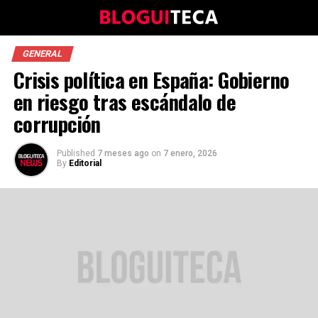
GENERAL
Crisis política en España: Gobierno
en riesgo tras escándalo de
corrupción
Published
7 meses ago
on
7 enero, 2026
By
Editorial