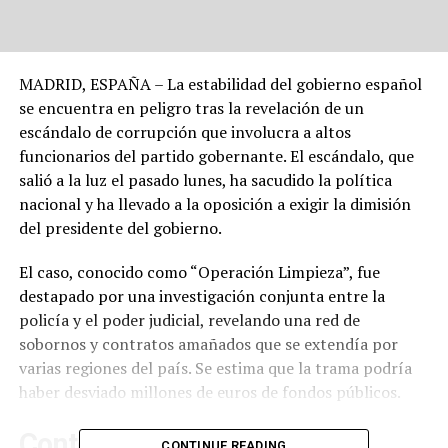
MADRID, ESPAÑA – La estabilidad del gobierno español
se encuentra en peligro tras la revelación de un
escándalo de corrupción que involucra a altos
funcionarios del partido gobernante. El escándalo, que
salió a la luz el pasado lunes, ha sacudido la política
nacional y ha llevado a la oposición a exigir la dimisión
del presidente del gobierno.
El caso, conocido como “Operación Limpieza”, fue
destapado por una investigación conjunta entre la
policía y el poder judicial, revelando una red de
sobornos y contratos amañados que se extendía por
varias regiones del país. Se estima que la trama podría
haber desviado millones de euros de fondos públicos.
Contexto del escándalo
CONTINUE READING