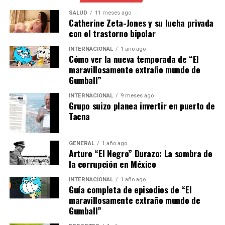
ciudadanos se han congregado en las principales plazas
SALUD
11 meses ago
de Madrid y Barcelona, exigiendo justicia y reformas
Catherine Zeta-Jones y su lucha privada
profundas en el sistema político.
con el trastorno bipolar
INTERNACIONAL
1 año ago
Opiniones de expertos
Cómo ver la nueva temporada de “El
maravillosamente extraño mundo de
Expertos en política y corrupción han señalado que este
Gumball”
escándalo podría tener consecuencias a largo plazo
INTERNACIONAL
9 meses ago
para el partido gobernante. Según la politóloga María
Grupo suizo planea invertir en puerto de
López, “este tipo de casos erosiona la confianza pública
Tacna
y puede tener un impacto significativo en futuras
elecciones”.
GENERAL
1 año ago
Arturo “El Negro” Durazo: La sombra de
Además, el analista económico Javier Martín advierte
la corrupción en México
que “la corrupción no solo afecta la imagen del país,
INTERNACIONAL
1 año ago
sino que también tiene repercusiones económicas,
Guía completa de episodios de “El
desincentivando la inversión extranjera y afectando el
maravillosamente extraño mundo de
crecimiento económico”.
Gumball”