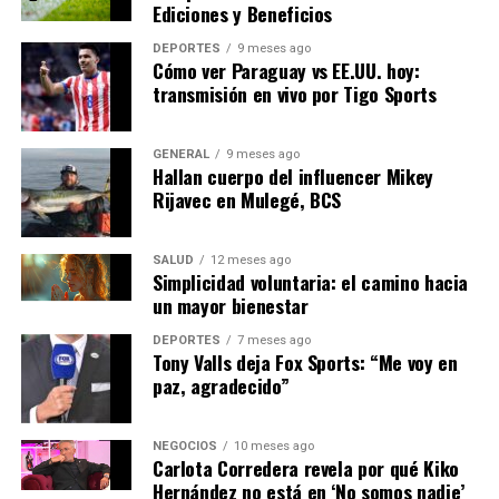
Ediciones y Beneficios
vicepresidente del Banco
Central Europeo.
DEPORTES
9 meses ago
Cómo ver Paraguay vs EE.UU. hoy:
transmisión en vivo por Tigo Sports
Desafíos y Perspectivas Futuras
GENERAL
9 meses ago
Hallan cuerpo del influencer Mikey
A pesar de estos avances, la economía española
Rijavec en Mulegé, BCS
enfrenta desafíos significativos. La inflación, impulsada
por el aumento de los precios de la energía y los
alimentos, sigue siendo una preocupación importante.
SALUD
12 meses ago
Simplicidad voluntaria: el camino hacia
El Banco de España ha advertido que la inflación podría
un mayor bienestar
alcanzar el 4% a finales de año, lo que podría afectar el
poder adquisitivo de los hogares.
DEPORTES
7 meses ago
Tony Valls deja Fox Sports: “Me voy en
paz, agradecido”
Además, la incertidumbre política y las tensiones
geopolíticas en Europa podrían influir en el ritmo de
recuperación. Sin embargo, el gobierno español ha
NEGOCIOS
10 meses ago
Carlota Corredera revela por qué Kiko
implementado varias reformas estructurales y ha
Hernández no está en ‘No somos nadie’