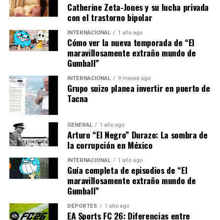
nivel más bajo desde 2008.
Catherine Zeta-Jones y su lucha privada
con el trastorno bipolar
En el ámbito internacional, las exportaciones españolas
INTERNACIONAL
1 año ago
han experimentado un crecimiento del 4%, apoyadas
Cómo ver la nueva temporada de “El
por una mayor demanda en sectores como el
maravillosamente extraño mundo de
automotriz y el agroalimentario. Este aumento ha sido
Gumball”
crucial para equilibrar la balanza comercial del país.
INTERNACIONAL
9 meses ago
Grupo suizo planea invertir en puerto de
“La diversificación de
Tacna
nuestras exportaciones ha
GENERAL
1 año ago
sido esencial para nuestra
Arturo “El Negro” Durazo: La sombra de
la corrupción en México
recuperación económica.
Estamos viendo un
INTERNACIONAL
1 año ago
Guía completa de episodios de “El
crecimiento sostenido en
maravillosamente extraño mundo de
Gumball”
mercados clave”, afirmó
DEPORTES
1 año ago
Luis de Guindos,
EA Sports FC 26: Diferencias entre