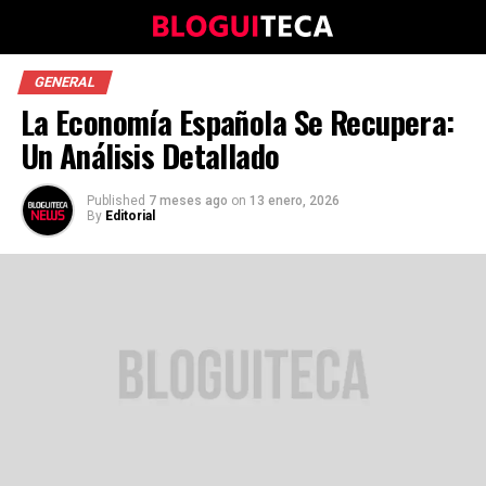
GENERAL
La Economía Española Se Recupera:
Un Análisis Detallado
Published
7 meses ago
on
13 enero, 2026
By
Editorial