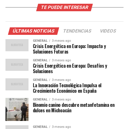
TE PUEDE INTERESAR
El sector turístico, que representa aproximadamente el
12% del PIB de España, ha sido uno de los más afectados
durante la pandemia. Sin embargo, con la relajación de
las restricciones de viaje y el aumento de la vacunación a
ÚLTIMAS NOTICIAS
TENDENCIAS
VIDEOS
nivel mundial, los turistas han comenzado a regresar en
GENERAL
3 meses ago
masa a destinos populares como Barcelona, Madrid y las
Crisis Energética en Europa: Impacto y
Islas Baleares.
Soluciones Futuras
GENERAL
3 meses ago
Según datos del Ministerio de Industria, Comercio y
Crisis Energética en Europa: Desafíos y
Turismo, España recibió más de 20 millones de turistas
Soluciones
en los primeros seis meses del año, un incremento del
GENERAL
3 meses ago
50% en comparación con el mismo período del año
La Innovación Tecnológica Impulsa el
Crecimiento Económico en España
anterior.
GENERAL
3 meses ago
“El turismo ha sido un
Binomio canino descubre metanfetamina en
dulces en Michoacán
motor clave para nuestra
recuperación económica.
GENERAL
3 meses ago