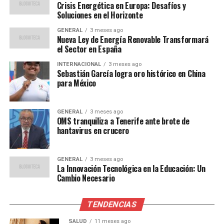
Crisis Energética en Europa: Desafíos y
Esperamos que continúe
Soluciones en el Horizonte
este crecimiento en los
GENERAL
3 meses ago
Nueva Ley de Energía Renovable Transformará
próximos meses”, comentó
el Sector en España
María Reyes Maroto,
INTERNACIONAL
3 meses ago
Ministra de Industria,
Sebastián García logra oro histórico en China
para México
Comercio y Turismo.
GENERAL
3 meses ago
OMS tranquiliza a Tenerife ante brote de
Consumo Interno y
hantavirus en crucero
Exportaciones
GENERAL
3 meses ago
La Innovación Tecnológica en la Educación: Un
El consumo interno también ha mostrado una notable
Cambio Necesario
recuperación. Las ventas minoristas han aumentado un
3% interanual, impulsadas por un aumento en la
confianza del consumidor y una mejora en el mercado
TENDENCIAS
laboral. La tasa de desempleo ha disminuido al 13%, el
SALUD
11 meses ago