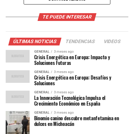
El Impacto de la IA en el
TE PUEDE INTERESAR
Diagnóstico Médico
La capacidad de la IA para analizar grandes cantidades
ÚLTIMAS NOTICIAS
TENDENCIAS
VIDEOS
de datos en poco tiempo ha permitido avances
significativos en el diagnóstico médico. Los algoritmos
GENERAL
3 meses ago
Crisis Energética en Europa: Impacto y
de aprendizaje automático pueden identificar patrones
Soluciones Futuras
en imágenes médicas que a menudo pasan
GENERAL
3 meses ago
desapercibidos para el ojo humano. Un estudio reciente
Crisis Energética en Europa: Desafíos y
reveló que la IA puede detectar ciertos tipos de cáncer
Soluciones
con una precisión del 95%, superando las tasas de
GENERAL
3 meses ago
acierto de los radiólogos humanos.
La Innovación Tecnológica Impulsa el
Crecimiento Económico en España
“La inteligencia artificial
GENERAL
3 meses ago
Binomio canino descubre metanfetamina en
no sustituirá a los médicos,
dulces en Michoacán
pero sin duda mejorará su