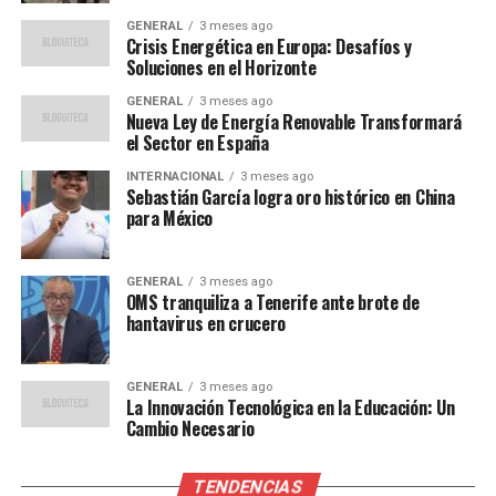
capacidad para tomar
GENERAL
3 meses ago
Crisis Energética en Europa: Desafíos y
decisiones informadas”,
Soluciones en el Horizonte
comentó el Dr. Javier
GENERAL
3 meses ago
Nueva Ley de Energía Renovable Transformará
Martínez, especialista en
el Sector en España
radiología del Hospital
INTERNACIONAL
3 meses ago
Sebastián García logra oro histórico en China
Clínic de Barcelona.
para México
Esta tecnología también está siendo utilizada para
GENERAL
3 meses ago
OMS tranquiliza a Tenerife ante brote de
predecir brotes de enfermedades infecciosas, lo que
hantavirus en crucero
permite a los sistemas de salud pública responder de
manera más rápida y efectiva.
GENERAL
3 meses ago
La Innovación Tecnológica en la Educación: Un
Personalización de
Cambio Necesario
Tratamientos: Un Futuro
TENDENCIAS