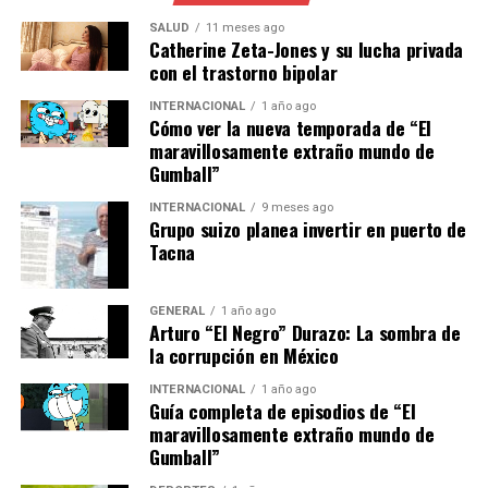
Prometedor
SALUD
11 meses ago
Catherine Zeta-Jones y su lucha privada
Otra área donde la IA está haciendo una diferencia
con el trastorno bipolar
notable es en la personalización de tratamientos. Al
analizar datos genéticos y de estilo de vida, los sistemas
INTERNACIONAL
1 año ago
Cómo ver la nueva temporada de “El
de IA pueden ayudar a diseñar terapias adaptadas a las
maravillosamente extraño mundo de
necesidades individuales de cada paciente. Esto no solo
Gumball”
mejora los resultados del tratamiento, sino que también
reduce los efectos secundarios.
INTERNACIONAL
9 meses ago
Grupo suizo planea invertir en puerto de
Tacna
La Dra. Ana López, investigadora en biotecnología,
explicó que “la medicina personalizada es el futuro, y la
IA es la herramienta clave para hacerla realidad.
GENERAL
1 año ago
Arturo “El Negro” Durazo: La sombra de
Estamos viendo cómo los tratamientos se vuelven más
la corrupción en México
efectivos y menos invasivos gracias a estas tecnologías.”
INTERNACIONAL
1 año ago
Guía completa de episodios de “El
Retos y Consideraciones Éticas
maravillosamente extraño mundo de
Gumball”
A pesar de los avances, la integración de la IA en la