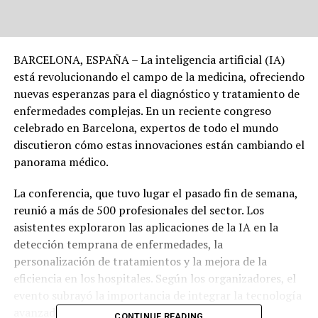
BARCELONA, ESPAÑA – La inteligencia artificial (IA)
está revolucionando el campo de la medicina, ofreciendo
nuevas esperanzas para el diagnóstico y tratamiento de
enfermedades complejas. En un reciente congreso
celebrado en Barcelona, expertos de todo el mundo
discutieron cómo estas innovaciones están cambiando el
panorama médico.
La conferencia, que tuvo lugar el pasado fin de semana,
reunió a más de 500 profesionales del sector. Los
asistentes exploraron las aplicaciones de la IA en la
detección temprana de enfermedades, la
personalización de tratamientos y la mejora de la
eficiencia en los hospitales. Según los organizadores, el
evento subrayó la importancia de integrar la tecnología
avanzada en la práctica médica diaria.
CONTINUE READING