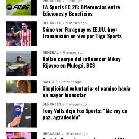
medicina plantea desafíos significativos. Las
DEPORTES
1 año ago
EA Sports FC 26: Diferencias entre
preocupaciones sobre la privacidad de los datos y la
Ediciones y Beneficios
ética del uso de algoritmos en decisiones médicas
críticas son temas de debate continuo. Los expertos
DEPORTES
9 meses ago
Cómo ver Paraguay vs EE.UU. hoy:
enfatizan la necesidad de regulaciones claras para
transmisión en vivo por Tigo Sports
garantizar que estas tecnologías se utilicen de manera
responsable.
GENERAL
9 meses ago
Hallan cuerpo del influencer Mikey
“Es crucial que
Rijavec en Mulegé, BCS
establezcamos un marco
ético sólido para el uso de
SALUD
12 meses ago
Simplicidad voluntaria: el camino hacia
la IA en medicina”, afirmó
un mayor bienestar
el profesor Luis García,
DEPORTES
7 meses ago
Tony Valls deja Fox Sports: “Me voy en
experto en ética médica.
paz, agradecido”
“Debemos asegurarnos de
que la tecnología se utilice
NEGOCIOS
10 meses ago