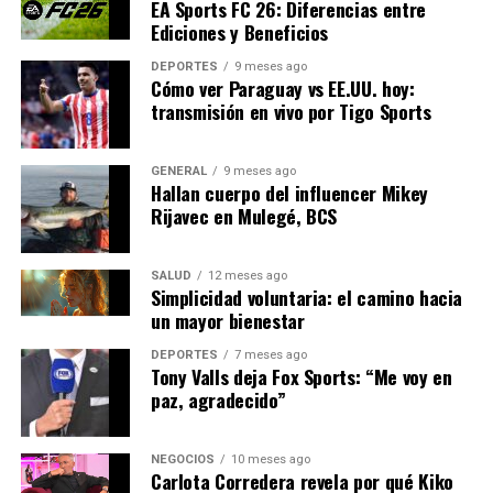
EA Sports FC 26: Diferencias entre
Ediciones y Beneficios
Spain AI también ofrecerá una conferencia titulada
“Negocios que piensan”, donde se discutirá cómo la
DEPORTES
9 meses ago
inteligencia artificial está transformando decisiones,
Cómo ver Paraguay vs EE.UU. hoy:
transmisión en vivo por Tigo Sports
procesos y resultados empresariales.
Impacto en el tejido empresarial
GENERAL
9 meses ago
Hallan cuerpo del influencer Mikey
español
Rijavec en Mulegé, BCS
El Technology Show está dirigido principalmente a las
SALUD
12 meses ago
pymes, que constituyen más del 97% del tejido
Simplicidad voluntaria: el camino hacia
industrial español. Las soluciones presentadas en la
un mayor bienestar
feria irán más allá de la transformación digital,
DEPORTES
7 meses ago
incorporando elementos como la ciberseguridad,
Tony Valls deja Fox Sports: “Me voy en
plataformas de comercio online, gestión de almacenes,
paz, agradecido”
inteligencia artificial y big data.
NEGOCIOS
10 meses ago
La colaboración de Aetical, la federación regional de
Carlota Corredera revela por qué Kiko
empresas de tecnología de la información,