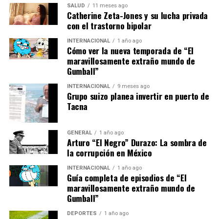
SALUD
11 meses ago
iniciativa como Technology
Catherine Zeta-Jones y su lucha privada
con el trastorno bipolar
Show, que pone la
tecnología al servicio de las
INTERNACIONAL
1 año ago
Cómo ver la nueva temporada de “El
pequeñas y medianas
maravillosamente extraño mundo de
Gumball”
empresas”.
INTERNACIONAL
9 meses ago
Grupo suizo planea invertir en puerto de
Tacna
Componentes del Technology
Show
GENERAL
1 año ago
Arturo “El Negro” Durazo: La sombra de
la corrupción en México
El evento se estructurará en varias áreas: una exposición
comercial, un espacio para startups y emprendimiento,
INTERNACIONAL
1 año ago
un programa de conferencias, y zonas para encuentros
Guía completa de episodios de “El
maravillosamente extraño mundo de
espontáneos entre expositores y compradores. Este
Gumball”
formato busca fomentar el intercambio de ideas y la
creación de redes entre los asistentes.
DEPORTES
1 año ago