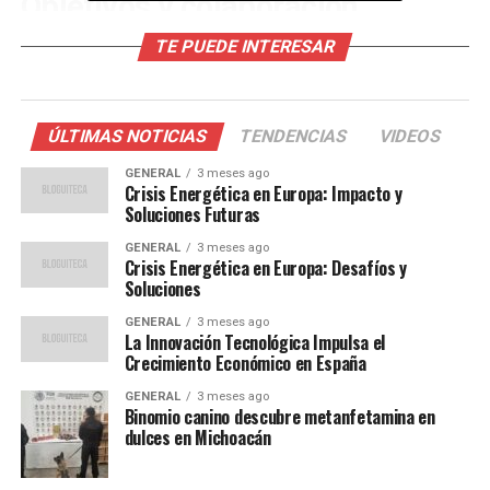
Objetivos y colaboración
estratégica
TE PUEDE INTERESAR
Spain AI, una asociación sin ánimo de lucro, busca
democratizar la inteligencia artificial en español
ÚLTIMAS NOTICIAS
TENDENCIAS
VIDEOS
mediante la divulgación y formación continua. Su
objetivo es crear un acelerador de talento y realizar
GENERAL
3 meses ago
Crisis Energética en Europa: Impacto y
proyectos que aporten valor a la sociedad a través del
Soluciones Futuras
uso de la IA.
GENERAL
3 meses ago
Crisis Energética en Europa: Desafíos y
Alberto Alonso, director general de la Feria de
Soluciones
Valladolid, destacó la importancia de la colaboración
GENERAL
3 meses ago
con Spain AI:
La Innovación Tecnológica Impulsa el
Crecimiento Económico en España
“La inteligencia artificial
GENERAL
3 meses ago
está presente en nuestro
Binomio canino descubre metanfetamina en
dulces en Michoacán
día a día como usuarios y