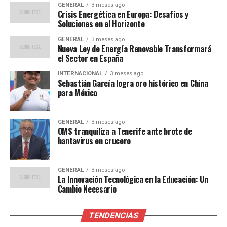
también en el de las
GENERAL
3 meses ago
Crisis Energética en Europa: Desafíos y
empresas, y la colaboración
Soluciones en el Horizonte
con Spain AI nos va a
GENERAL
3 meses ago
Nueva Ley de Energía Renovable Transformará
permitir entender mejor
el Sector en España
cómo pueden las pymes
INTERNACIONAL
3 meses ago
beneficiarse de las ventajas
Sebastián García logra oro histórico en China
para México
que esta herramienta
ofrece”.
GENERAL
3 meses ago
OMS tranquiliza a Tenerife ante brote de
hantavirus en crucero
Noelia González, city leader de Spain AI en Valladolid,
expresó su entusiasmo por la colaboración:
GENERAL
3 meses ago
La Innovación Tecnológica en la Educación: Un
“Para Spain AI es un
Cambio Necesario
orgullo colaborar con la
TENDENCIAS
Feria de Valladolid en una