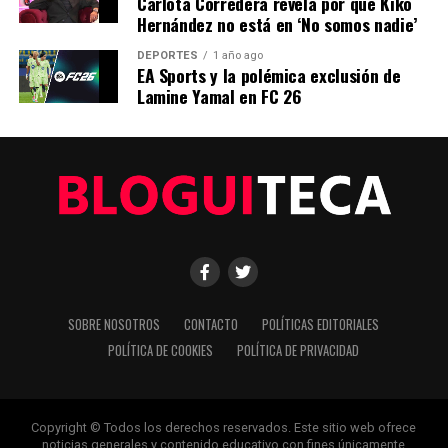
Carlota Corredera revela por qué Kiko
Hernández no está en ‘No somos nadie’
ANTERIOR
Avance en las Negociaciones de Paz en Oriente Medio
DEPORTES
1 año ago
EA Sports y la polémica exclusión de
Lamine Yamal en FC 26
Editorial
Nuestro equipo editorial no solo informa las noticias: las vive.
Con años de experiencia en primera línea, buscamos los
hechos, los verificamos con rigor y contamos las historias que
dan forma a nuestro mundo. Impulsados por la integridad y
una mirada atenta al detalle, abordamos la política, la cultura y
la tecnología con un análisis preciso y profundo. Cuando los
titulares cambian cada minuto, puedes contar con nosotros
para abrirnos paso entre el ruido y ofrecerte claridad en
SOBRE NOSOTROS
CONTACTO
POLÍTICAS EDITORIALES
bandeja de plata.
POLÍTICA DE COOKIES
POLÍTICA DE PRIVACIDAD
Copyright © Todos los derechos reservados. Este sitio web ofrece
noticias generales y contenido educativo con fines únicamente