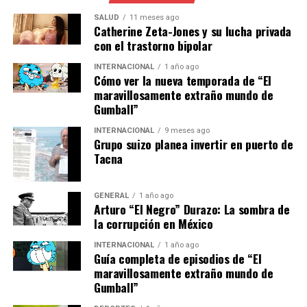
declaró la ministra de Educación, María López.
SALUD
11 meses ago
Catherine Zeta-Jones y su lucha privada
con el trastorno bipolar
Implicaciones y el Futuro del
INTERNACIONAL
1 año ago
Trabajo
Cómo ver la nueva temporada de “El
maravillosamente extraño mundo de
Gumball”
La transición hacia un mercado laboral más
automatizado tiene implicaciones profundas para la
INTERNACIONAL
9 meses ago
Grupo suizo planea invertir en puerto de
economía española. Mientras algunos trabajos
Tacna
desaparecerán, otros emergerán, requiriendo una
adaptación constante de los trabajadores. Las empresas
también deberán invertir en la capacitación de sus
GENERAL
1 año ago
Arturo “El Negro” Durazo: La sombra de
empleados para mantenerse competitivas.
la corrupción en México
Expertos sugieren que la colaboración entre el sector
INTERNACIONAL
1 año ago
público y privado será crucial para gestionar esta
Guía completa de episodios de “El
maravillosamente extraño mundo de
transición.
“La clave está en la educación continua y
Gumball”
la adaptación”,
comentó el economista Javier
Martínez.