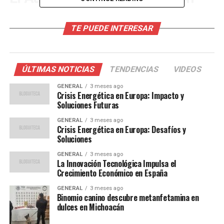
La automatización no es un fenómeno nuevo, pero el
TE PUEDE INTERESAR
ritmo al que la IA está siendo adoptada es sin
precedentes. Empresas de todo el país están invirtiendo
en tecnología para mejorar la eficiencia y reducir costos.
Esto ha llevado a un aumento en la productividad, pero
ÚLTIMAS NOTICIAS
TENDENCIAS
VIDEOS
también ha generado preocupación por la posible
GENERAL
3 meses ago
pérdida de empleos.
Crisis Energética en Europa: Impacto y
Soluciones Futuras
Según un estudio de la Universidad de Barcelona, el 45%
GENERAL
3 meses ago
de las empresas en España han implementado alguna
Crisis Energética en Europa: Desafíos y
forma de IA en sus operaciones diarias.
“La IA está
Soluciones
redefiniendo la forma en que trabajamos”,
afirmó el
GENERAL
3 meses ago
profesor Juan Pérez, experto en economía digital.
La Innovación Tecnológica Impulsa el
Crecimiento Económico en España
Oportunidades en el Horizonte
GENERAL
3 meses ago
Binomio canino descubre metanfetamina en
dulces en Michoacán
A pesar de los desafíos, la IA también presenta
oportunidades significativas. Se espera que la demanda