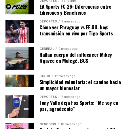
DEPORTES
1 año ago
EA Sports FC 26: Diferencias entre
Ediciones y Beneficios
“No podemos detener el
progreso tecnológico, pero
DEPORTES
9 meses ago
Cómo ver Paraguay vs EE.UU. hoy:
podemos prepararnos para
transmisión en vivo por Tigo Sports
sus efectos”.
GENERAL
9 meses ago
Hallan cuerpo del influencer Mikey
Rijavec en Mulegé, BCS
En conclusión, la inteligencia artificial está
remodelando el panorama laboral en España. Aunque
presenta desafíos, también abre la puerta a nuevas
SALUD
12 meses ago
Simplicidad voluntaria: el camino hacia
oportunidades que, con la preparación adecuada,
un mayor bienestar
pueden ser aprovechadas para el beneficio de todos.
DEPORTES
7 meses ago
Tony Valls deja Fox Sports: “Me voy en
NOTICIAS RELACIONADAS:
paz, agradecido”
SIGUIENTE
Aumento de la Inseguridad en Ciudad de México
Preocupa a Residentes
NEGOCIOS
10 meses ago