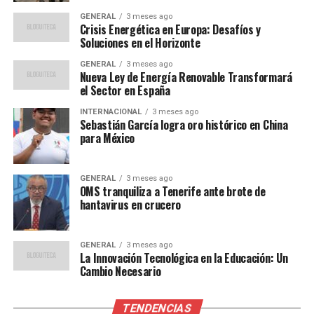
de profesionales con habilidades en ciencia de datos,
GENERAL
3 meses ago
ciberseguridad y desarrollo de software aumente
Crisis Energética en Europa: Desafíos y
Soluciones en el Horizonte
considerablemente. El gobierno español ha lanzado
varias iniciativas para fomentar la educación en estas
GENERAL
3 meses ago
Nueva Ley de Energía Renovable Transformará
áreas, con el objetivo de preparar a la fuerza laboral
el Sector en España
para el futuro.
INTERNACIONAL
3 meses ago
Sebastián García logra oro histórico en China
El Ministerio de Educación ha anunciado recientemente
para México
un programa de becas para estudiantes interesados en
carreras tecnológicas.
GENERAL
3 meses ago
OMS tranquiliza a Tenerife ante brote de
“Estamos comprometidos a
hantavirus en crucero
garantizar que nuestra
fuerza laboral esté
GENERAL
3 meses ago
La Innovación Tecnológica en la Educación: Un
equipada para enfrentar los
Cambio Necesario
desafíos del futuro”,
TENDENCIAS