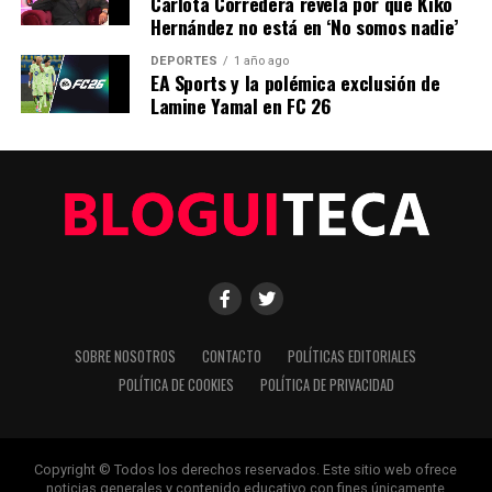
Carlota Corredera revela por qué Kiko
Hernández no está en ‘No somos nadie’
Nuestro equipo editorial no solo informa las noticias: las vive.
DEPORTES
1 año ago
Con años de experiencia en primera línea, buscamos los
EA Sports y la polémica exclusión de
hechos, los verificamos con rigor y contamos las historias que
Lamine Yamal en FC 26
dan forma a nuestro mundo. Impulsados por la integridad y
una mirada atenta al detalle, abordamos la política, la cultura y
la tecnología con un análisis preciso y profundo. Cuando los
titulares cambian cada minuto, puedes contar con nosotros
para abrirnos paso entre el ruido y ofrecerte claridad en
bandeja de plata.
SOBRE NOSOTROS
CONTACTO
POLÍTICAS EDITORIALES
POLÍTICA DE COOKIES
POLÍTICA DE PRIVACIDAD
Copyright © Todos los derechos reservados. Este sitio web ofrece
noticias generales y contenido educativo con fines únicamente