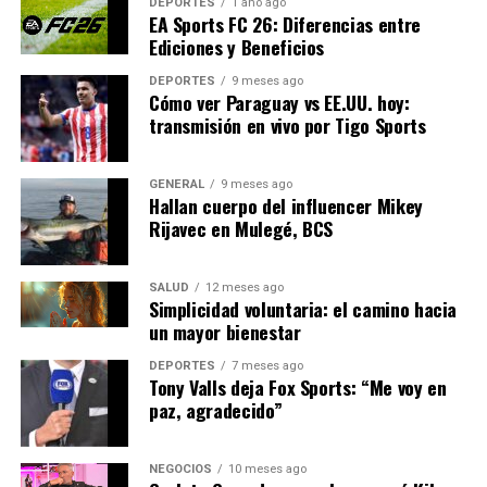
DEPORTES
1 año ago
condiciones socioeconómicas para abordar las causas
EA Sports FC 26: Diferencias entre
Ediciones y Beneficios
subyacentes de la delincuencia.
DEPORTES
9 meses ago
La Ciudad de México se enfrenta a un desafío complejo,
Cómo ver Paraguay vs EE.UU. hoy:
pero con una estrategia bien definida y la cooperación
transmisión en vivo por Tigo Sports
de todos los sectores, hay esperanza de que la seguridad
pueda restablecerse y que los ciudadanos puedan vivir
GENERAL
9 meses ago
sin miedo.
Hallan cuerpo del influencer Mikey
Rijavec en Mulegé, BCS
NOTICIAS RELACIONADAS:
SALUD
12 meses ago
SIGUIENTE
Simplicidad voluntaria: el camino hacia
Aumento de la inflación desafía la economía española
un mayor bienestar
ANTERIOR
El Impacto de la Inteligencia Artificial en el Mercado
DEPORTES
7 meses ago
Tony Valls deja Fox Sports: “Me voy en
Laboral Español
paz, agradecido”
Editorial
NEGOCIOS
10 meses ago