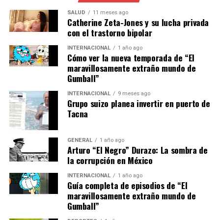
Futuras
SALUD
11 meses ago
Catherine Zeta-Jones y su lucha privada
con el trastorno bipolar
El impacto de la inseguridad no solo afecta la vida diaria
de los ciudadanos, sino que también tiene repercusiones
INTERNACIONAL
1 año ago
económicas. La percepción de inseguridad puede
Cómo ver la nueva temporada de “El
maravillosamente extraño mundo de
disuadir a los turistas y a los inversionistas, afectando
Gumball”
sectores clave como el turismo y el comercio.
INTERNACIONAL
9 meses ago
Las autoridades han enfatizado la importancia de la
Grupo suizo planea invertir en puerto de
Tacna
colaboración ciudadana para combatir la delincuencia.
“La participación de la comunidad es esencial.
Necesitamos que los ciudadanos denuncien y colaboren
GENERAL
1 año ago
con las fuerzas de seguridad”, afirmó el secretario de
Arturo “El Negro” Durazo: La sombra de
la corrupción en México
Seguridad Ciudadana, Omar García Harfuch.
INTERNACIONAL
1 año ago
En el futuro cercano, se espera que las medidas
Guía completa de episodios de “El
implementadas comiencen a mostrar resultados
maravillosamente extraño mundo de
Gumball”
positivos. Sin embargo, los expertos advierten que se
requiere un enfoque integral que incluya la mejora de las