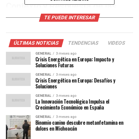
Contexto y Respuesta de las
Autoridades
TE PUEDE INTERESAR
La jefa de Gobierno de la Ciudad de México, Claudia
Sheinbaum, ha anunciado un plan de acción que incluye
ÚLTIMAS NOTICIAS
TENDENCIAS
VIDEOS
el aumento de patrullajes y la instalación de más
cámaras de vigilancia en puntos estratégicos. “Estamos
GENERAL
3 meses ago
Crisis Energética en Europa: Impacto y
comprometidos a devolver la tranquilidad a los
Soluciones Futuras
ciudadanos. No permitiremos que la delincuencia se
GENERAL
3 meses ago
apodere de nuestras calles”, declaró Sheinbaum en una
Crisis Energética en Europa: Desafíos y
conferencia de prensa reciente.
Soluciones
GENERAL
3 meses ago
Históricamente, la Ciudad de México ha enfrentado
La Innovación Tecnológica Impulsa el
desafíos en materia de seguridad, pero en los últimos
Crecimiento Económico en España
años se había observado una tendencia a la baja en los
GENERAL
3 meses ago
índices delictivos. Sin embargo, la reciente alza ha
Binomio canino descubre metanfetamina en
encendido las alarmas entre los expertos en seguridad.
dulces en Michoacán