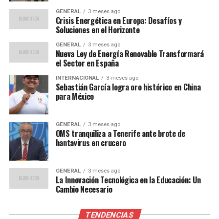
Opiniones de Expertos y
GENERAL
3 meses ago
Crisis Energética en Europa: Desafíos y
Comparaciones Históricas
Soluciones en el Horizonte
Expertos en seguridad pública sugieren que la pandemia
GENERAL
3 meses ago
Nueva Ley de Energía Renovable Transformará
de COVID-19 ha exacerbado las desigualdades
el Sector en España
económicas, lo que podría estar contribuyendo al
INTERNACIONAL
3 meses ago
aumento de la criminalidad. “La falta de oportunidades
Sebastián García logra oro histórico en China
laborales y el cierre de negocios han dejado a muchas
para México
personas en situaciones desesperadas”, señaló el
analista de seguridad, Alejandro Hope.
GENERAL
3 meses ago
OMS tranquiliza a Tenerife ante brote de
En comparación con otras ciudades latinoamericanas, la
hantavirus en crucero
Ciudad de México aún mantiene índices de criminalidad
relativamente bajos, pero el reciente aumento es un
GENERAL
3 meses ago
recordatorio de la necesidad de políticas públicas
La Innovación Tecnológica en la Educación: Un
efectivas y sostenibles.
Cambio Necesario
Implicaciones y Perspectivas
TENDENCIAS