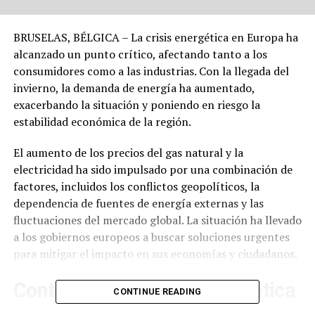
BRUSELAS, BÉLGICA – La crisis energética en Europa ha
alcanzado un punto crítico, afectando tanto a los
consumidores como a las industrias. Con la llegada del
invierno, la demanda de energía ha aumentado,
exacerbando la situación y poniendo en riesgo la
estabilidad económica de la región.
El aumento de los precios del gas natural y la
electricidad ha sido impulsado por una combinación de
factores, incluidos los conflictos geopolíticos, la
dependencia de fuentes de energía externas y las
fluctuaciones del mercado global. La situación ha llevado
a los gobiernos europeos a buscar soluciones urgentes
para mitigar el impacto en sus economías y ciudadanos.
Contexto de la Crisis Energética
CONTINUE READING