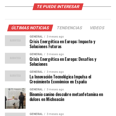
La dependencia de Europa del gas natural ruso ha sido
TE PUEDE INTERESAR
un tema de preocupación durante años. Sin embargo,
las tensiones políticas recientes han intensificado el
problema. Según datos de la Agencia Internacional de
Energía, aproximadamente el 40% del gas importado
ÚLTIMAS NOTICIAS
TENDENCIAS
VIDEOS
por la Unión Europea proviene de Rusia, lo que deja a la
GENERAL
3 meses ago
región vulnerable a las interrupciones del suministro.
Crisis Energética en Europa: Impacto y
Soluciones Futuras
Además, la transición hacia fuentes de energía
GENERAL
3 meses ago
renovable, aunque necesaria, ha sido más lenta de lo
Crisis Energética en Europa: Desafíos y
esperado. La falta de infraestructura adecuada para
Soluciones
almacenar y distribuir energía renovable ha dejado a
GENERAL
3 meses ago
muchos países dependientes de fuentes de energía
La Innovación Tecnológica Impulsa el
Crecimiento Económico en España
tradicionales.
GENERAL
3 meses ago
Opiniones de Expertos y
Binomio canino descubre metanfetamina en
dulces en Michoacán
Soluciones Propuestas
GENERAL
3 meses ago