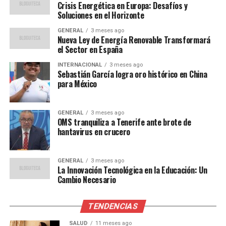
Expertos en energía han señalado que una combinación
Crisis Energética en Europa: Desafíos y
de estrategias a corto y largo plazo es esencial para
Soluciones en el Horizonte
abordar la crisis.
Marie Dupont
, analista de energía en
GENERAL
3 meses ago
el Instituto Europeo de Estudios Avanzados, comentó:
Nueva Ley de Energía Renovable Transformará
el Sector en España
“La diversificación de las
INTERNACIONAL
3 meses ago
Sebastián García logra oro histórico en China
fuentes de energía es
para México
crucial. Europa debe
invertir en infraestructuras
GENERAL
3 meses ago
OMS tranquiliza a Tenerife ante brote de
que faciliten la importación
hantavirus en crucero
de gas natural licuado de
otros países, así como
GENERAL
3 meses ago
La Innovación Tecnológica en la Educación: Un
acelerar la transición hacia
Cambio Necesario
energías renovables.”
TENDENCIAS
SALUD
11 meses ago