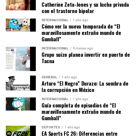
Además, se han propuesto medidas como la mejora de la
Catherine Zeta-Jones y su lucha privada
eficiencia energética en hogares e industrias, así como
con el trastorno bipolar
incentivos para el desarrollo de tecnologías limpias.
INTERNACIONAL
1 año ago
Estas acciones no solo ayudarían a reducir la
Cómo ver la nueva temporada de “El
dependencia de fuentes externas, sino que también
maravillosamente extraño mundo de
contribuirían a los objetivos climáticos de la región.
Gumball”
INTERNACIONAL
9 meses ago
Implicaciones y Perspectivas
Grupo suizo planea invertir en puerto de
Tacna
Futuras
GENERAL
1 año ago
La crisis energética actual tiene implicaciones
Arturo “El Negro” Durazo: La sombra de
significativas para la economía europea. Los altos costos
la corrupción en México
de la energía están afectando la competitividad de las
INTERNACIONAL
1 año ago
industrias y aumentando el costo de vida para los
Guía completa de episodios de “El
ciudadanos.
Jean-Claude Martin
, economista del Banco
maravillosamente extraño mundo de
Central Europeo, advirtió:
Gumball”
DEPORTES
1 año ago
“Si no se toman medidas
EA Sports FC 26: Diferencias entre