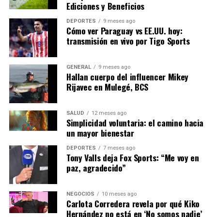
Ediciones y Beneficios
efectivas, podríamos ver un
aumento en la inflación y
DEPORTES
9 meses ago
Cómo ver Paraguay vs EE.UU. hoy:
una desaceleración del
transmisión en vivo por Tigo Sports
crecimiento económico en
GENERAL
9 meses ago
los próximos trimestres.”
Hallan cuerpo del influencer Mikey
Rijavec en Mulegé, BCS
A largo plazo, la crisis podría acelerar la transición
hacia una economía más sostenible. La inversión en
SALUD
12 meses ago
Simplicidad voluntaria: el camino hacia
energías renovables y tecnologías limpias podría no
un mayor bienestar
solo resolver la crisis actual, sino también posicionar a
Europa como líder en la lucha contra el cambio
DEPORTES
7 meses ago
Tony Valls deja Fox Sports: “Me voy en
climático.
paz, agradecido”
En conclusión, la crisis energética en Europa representa
un desafío significativo, pero también una oportunidad
NEGOCIOS
10 meses ago
Carlota Corredera revela por qué Kiko
para avanzar hacia un futuro más sostenible. Los
Hernández no está en ‘No somos nadie’