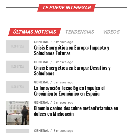
TE PUEDE INTERESAR
El aumento de los costos energéticos no solo afecta a
los hogares, sino que también tiene un impacto
significativo en la industria europea. Las fábricas
enfrentan costos operativos más altos, lo que podría
ÚLTIMAS NOTICIAS
TENDENCIAS
VIDEOS
traducirse en inflación y pérdida de competitividad en el
GENERAL
3 meses ago
mercado global.
Crisis Energética en Europa: Impacto y
Soluciones Futuras
Según un informe de la Agencia Internacional de
GENERAL
3 meses ago
Energía, los precios del gas en Europa han aumentado
Crisis Energética en Europa: Desafíos y
un 250% en el último año. Este incremento ha llevado a
Soluciones
algunos gobiernos a implementar subsidios para
GENERAL
3 meses ago
proteger a los consumidores más vulnerables.
La Innovación Tecnológica Impulsa el
Crecimiento Económico en España
Buscando Soluciones
GENERAL
3 meses ago
Binomio canino descubre metanfetamina en
Sostenibles
dulces en Michoacán
En respuesta a la crisis, la Unión Europea está
GENERAL
3 meses ago