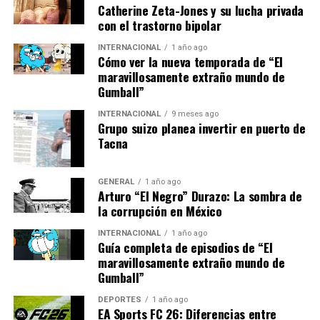
Catherine Zeta-Jones y su lucha privada
con el trastorno bipolar
La crisis actual recuerda a la crisis del petróleo de la
década de 1970, cuando los países occidentales
INTERNACIONAL
1 año ago
enfrentaron una escasez similar que llevó a una
Cómo ver la nueva temporada de “El
maravillosamente extraño mundo de
reevaluación de las políticas energéticas. En aquel
Gumball”
entonces, la diversificación de las fuentes de energía y la
mejora de la eficiencia energética fueron clave para
INTERNACIONAL
9 meses ago
Grupo suizo planea invertir en puerto de
superar la crisis.
Tacna
Expertos en energía sugieren que Europa debe aprender
de estas experiencias pasadas y priorizar la innovación
GENERAL
1 año ago
tecnológica y la cooperación internacional para
Arturo “El Negro” Durazo: La sombra de
la corrupción en México
garantizar un suministro energético estable y
sostenible.
INTERNACIONAL
1 año ago
Guía completa de episodios de “El
Mirando Hacia el Futuro
maravillosamente extraño mundo de
Gumball”
La crisis energética ha puesto de relieve la importancia
DEPORTES
1 año ago
de una estrategia energética a largo plazo. Los líderes
EA Sports FC 26: Diferencias entre