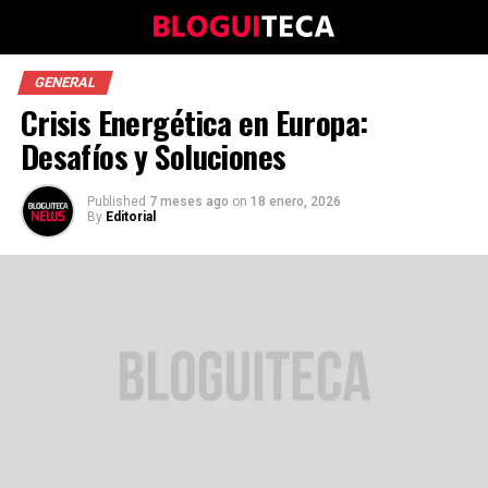
GENERAL
Crisis Energética en Europa:
Desafíos y Soluciones
Published
7 meses ago
on
18 enero, 2026
By
Editorial