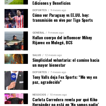
Ediciones y Beneficios
europeos están llamados a tomar decisiones audaces que
no solo aborden las necesidades inmediatas, sino que
DEPORTES
9 meses ago
también aseguren un futuro energético sostenible para
Cómo ver Paraguay vs EE.UU. hoy:
transmisión en vivo por Tigo Sports
las próximas generaciones.
A medida que Europa avanza hacia un futuro más verde,
GENERAL
9 meses ago
la colaboración entre los sectores público y privado será
Hallan cuerpo del influencer Mikey
crucial. La inversión en infraestructura energética
Rijavec en Mulegé, BCS
moderna y la promoción de tecnologías limpias serán
fundamentales para superar los desafíos actuales.
SALUD
12 meses ago
Simplicidad voluntaria: el camino hacia
En conclusión, aunque la crisis energética representa un
un mayor bienestar
desafío significativo, también ofrece una oportunidad
DEPORTES
7 meses ago
para que Europa lidere el camino hacia un sistema
Tony Valls deja Fox Sports: “Me voy en
energético más resiliente y sostenible. Las decisiones
paz, agradecido”
que se tomen hoy tendrán un impacto duradero en la
estabilidad económica y ambiental del continente.
NEGOCIOS
10 meses ago
Carlota Corredera revela por qué Kiko
Hernández no está en ‘No somos nadie’
NOTICIAS RELACIONADAS: