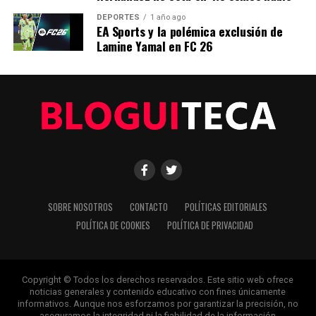
Económico Global
DEPORTES
1 año ago
EA Sports y la polémica exclusión de
ANTERIOR
Crisis Energética en Europa: Desafíos y Soluciones
Lamine Yamal en FC 26
Editorial
Nuestro equipo editorial no solo informa las noticias: las vive.
Con años de experiencia en primera línea, buscamos los
hechos, los verificamos con rigor y contamos las historias que
dan forma a nuestro mundo. Impulsados por la integridad y
una mirada atenta al detalle, abordamos la política, la cultura y
SOBRE NOSOTROS
CONTACTO
POLÍTICAS EDITORIALES
la tecnología con un análisis preciso y profundo. Cuando los
POLÍTICA DE COOKIES
POLÍTICA DE PRIVACIDAD
titulares cambian cada minuto, puedes contar con nosotros
para abrirnos paso entre el ruido y ofrecerte claridad en
bandeja de plata.
Copyright © Todos los derechos reservados. Este sitio web ofrece
noticias generales y contenido educativo con fines únicamente
informativos. Aunque nos esforzamos por garantizar la precisión, no
aseguramos la integridad ni la fiabilidad de la información