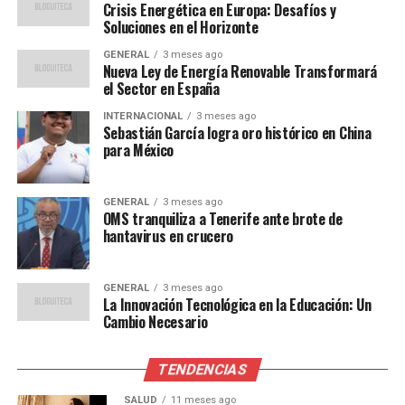
Crisis Energética en Europa: Desafíos y
suministro”.
Soluciones en el Horizonte
GENERAL
3 meses ago
Nueva Ley de Energía Renovable Transformará
Opiniones de Expertos
el Sector en España
Varios expertos han señalado que la crisis actual podría
INTERNACIONAL
3 meses ago
Sebastián García logra oro histórico en China
servir como un catalizador para el cambio. El Dr. Hans
para México
Müller, analista energético, comentó que
“esta situación es una
GENERAL
3 meses ago
OMS tranquiliza a Tenerife ante brote de
hantavirus en crucero
llamada de atención para
que Europa invierta más en
GENERAL
3 meses ago
energías renovables y en la
La Innovación Tecnológica en la Educación: Un
Cambio Necesario
mejora de su
infraestructura
TENDENCIAS
energética”.
SALUD
11 meses ago