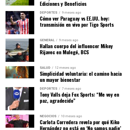
verde.
Ediciones y Beneficios
DEPORTES
9 meses ago
La Comisión Europea ha anunciado planes para
Cómo ver Paraguay vs EE.UU. hoy:
aumentar la inversión en energías renovables y mejorar
transmisión en vivo por Tigo Sports
la eficiencia energética. Sin embargo, estos cambios
requieren tiempo y compromiso político. La pregunta
GENERAL
9 meses ago
que muchos se hacen es si Europa podrá superar esta
Hallan cuerpo del influencer Mikey
crisis y salir fortalecida.
Rijavec en Mulegé, BCS
En conclusión, la crisis energética en Europa es un
desafío complejo que requiere soluciones innovadoras y
SALUD
12 meses ago
Simplicidad voluntaria: el camino hacia
colaboración internacional. Los próximos meses serán
un mayor bienestar
cruciales para determinar el rumbo que tomará el
continente en su búsqueda de un futuro energético
DEPORTES
7 meses ago
Tony Valls deja Fox Sports: “Me voy en
sostenible.
paz, agradecido”
NOTICIAS RELACIONADAS:
NEGOCIOS
10 meses ago
Carlota Corredera revela por qué Kiko
SIGUIENTE
La Innovación Tecnológica Impulsa el Crecimiento
Hernández no está en ‘No somos nadie’