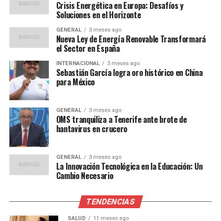
El impacto económico de la crisis energética es
Crisis Energética en Europa: Desafíos y
Soluciones en el Horizonte
profundo. Según un informe del Banco Central Europeo,
la inflación en la eurozona ha alcanzado niveles récord,
GENERAL
3 meses ago
Nueva Ley de Energía Renovable Transformará
impulsada en gran medida por los altos costos
el Sector en España
energéticos. Esto ha llevado a un aumento en el costo de
vida, afectando desproporcionadamente a las familias de
INTERNACIONAL
3 meses ago
Sebastián García logra oro histórico en China
bajos ingresos.
para México
Las empresas, especialmente en sectores intensivos en
energía como la manufactura y la agricultura,
GENERAL
3 meses ago
OMS tranquiliza a Tenerife ante brote de
enfrentan costos operativos crecientes, lo que podría
hantavirus en crucero
llevar a cierres y pérdida de empleos. Un estudio
reciente de la Cámara de Comercio Europea estima que
el 30% de las pequeñas y medianas empresas podrían
GENERAL
3 meses ago
La Innovación Tecnológica en la Educación: Un
enfrentar dificultades financieras significativas si la
Cambio Necesario
situación persiste.
TENDENCIAS
Soluciones y Futuras
SALUD
11 meses ago