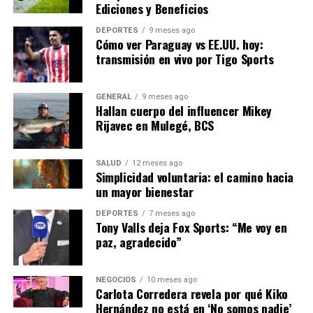
será fácil ni rápida. “La diversificación de las fuentes de
Ediciones y Beneficios
energía es un proceso complejo que requiere tiempo y
DEPORTES
9 meses ago
recursos”, señaló el economista energético Javier
Cómo ver Paraguay vs EE.UU. hoy:
Solana. “Es crucial que los gobiernos implementen
transmisión en vivo por Tigo Sports
políticas que apoyen tanto a las industrias como a los
consumidores durante este periodo de transición”.
GENERAL
9 meses ago
Hallan cuerpo del influencer Mikey
En conclusión, la crisis energética en Europa destaca la
Rijavec en Mulegé, BCS
necesidad urgente de una estrategia energética más
sostenible y diversificada. Mientras los líderes buscan
SALUD
12 meses ago
soluciones a corto plazo, el enfoque debe estar en
Simplicidad voluntaria: el camino hacia
construir un sistema energético que pueda resistir
un mayor bienestar
futuras crisis y asegurar un suministro estable y
DEPORTES
7 meses ago
asequible para todos los europeos.
Tony Valls deja Fox Sports: “Me voy en
paz, agradecido”
NOTICIAS RELACIONADAS:
SIGUIENTE
NEGOCIOS
10 meses ago
Crisis Energética en Europa: Desafíos y Soluciones
Carlota Corredera revela por qué Kiko
Futuras
Hernández no está en ‘No somos nadie’