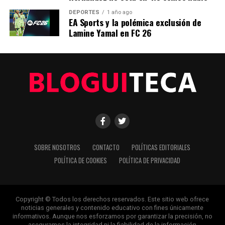
ANTERIOR
DEPORTES
1 año ago
México enfrenta crisis de agua con medidas urgentes
EA Sports y la polémica exclusión de
Lamine Yamal en FC 26
Editorial
Nuestro equipo editorial no solo informa las noticias: las vive.
Con años de experiencia en primera línea, buscamos los
hechos, los verificamos con rigor y contamos las historias que
dan forma a nuestro mundo. Impulsados por la integridad y
una mirada atenta al detalle, abordamos la política, la cultura y
la tecnología con un análisis preciso y profundo. Cuando los
SOBRE NOSOTROS
CONTACTO
POLÍTICAS EDITORIALES
titulares cambian cada minuto, puedes contar con nosotros
POLÍTICA DE COOKIES
POLÍTICA DE PRIVACIDAD
para abrirnos paso entre el ruido y ofrecerte claridad en
bandeja de plata.
Copyright © Todos los derechos reservados. Este sitio web ofrece
noticias generales y contenido educativo con fines únicamente
informativos. Aunque nos esforzamos por garantizar la precisión, no
aseguramos la integridad ni la fiabilidad de la información