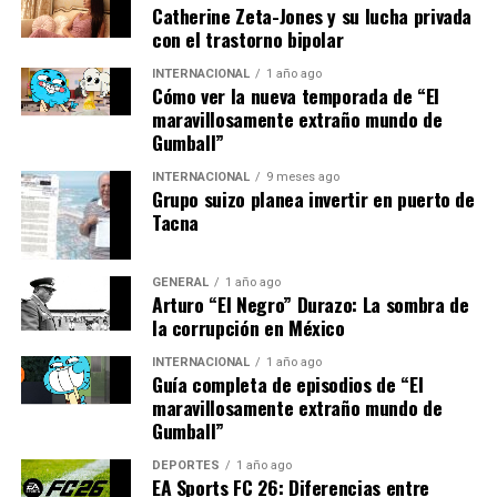
Perspectivas
Catherine Zeta-Jones y su lucha privada
con el trastorno bipolar
En respuesta a la crisis, los líderes europeos han
INTERNACIONAL
1 año ago
intensificado sus esfuerzos para diversificar las fuentes
Cómo ver la nueva temporada de “El
de energía. La Comisión Europea ha anunciado planes
maravillosamente extraño mundo de
para aumentar las importaciones de gas natural licuado
Gumball”
(GNL) de Estados Unidos y Qatar, y acelerar la inversión
INTERNACIONAL
9 meses ago
en energías renovables.
Grupo suizo planea invertir en puerto de
Tacna
Además, se están explorando medidas para mejorar la
eficiencia energética en hogares y empresas. “La crisis
GENERAL
1 año ago
actual es un llamado de atención para acelerar nuestra
Arturo “El Negro” Durazo: La sombra de
transición a una energía más limpia y segura”, afirmó
la corrupción en México
Ursula von der Leyen, presidenta de la Comisión
INTERNACIONAL
1 año ago
Europea. “Debemos ser resilientes y actuar con
Guía completa de episodios de “El
determinación para proteger a nuestros ciudadanos y
maravillosamente extraño mundo de
nuestra economía”.
Gumball”
DEPORTES
1 año ago
Sin embargo, los expertos advierten que la transición no
EA Sports FC 26: Diferencias entre