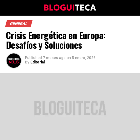
GENERAL
Crisis Energética en Europa:
Desafíos y Soluciones
Published
7 meses ago
on
5 enero, 2026
By
Editorial