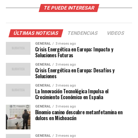
TE PUEDE INTERESAR
La dependencia de Europa del gas ruso ha sido un tema
de preocupación durante años. Aproximadamente el
40% del gas natural del continente proviene de Rusia, lo
que deja a muchos países vulnerables ante cualquier
ÚLTIMAS NOTICIAS
TENDENCIAS
VIDEOS
interrupción en el suministro. Las sanciones impuestas a
GENERAL
3 meses ago
Rusia tras su invasión de Ucrania han exacerbado esta
Crisis Energética en Europa: Impacto y
vulnerabilidad, llevando a una búsqueda urgente de
Soluciones Futuras
fuentes alternativas de energía.
GENERAL
3 meses ago
Crisis Energética en Europa: Desafíos y
Además, la transición hacia energías renovables, aunque
Soluciones
crucial a largo plazo, ha dejado a algunos países
GENERAL
3 meses ago
luchando por equilibrar la demanda con la oferta
La Innovación Tecnológica Impulsa el
Crecimiento Económico en España
disponible. La falta de inversiones en infraestructura
energética y la resistencia a las tecnologías nucleares
GENERAL
3 meses ago
también han contribuido a la crisis actual.
Binomio canino descubre metanfetamina en
dulces en Michoacán
Impacto Económico y Social
GENERAL
3 meses ago