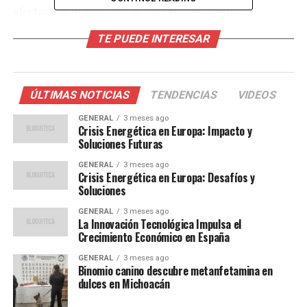
afectado la producción de energía renovable,
exacerbando la situación.
TE PUEDE INTERESAR
Factores Geopolíticos y
Climáticos
ÚLTIMAS NOTICIAS
TENDENCIAS
VIDEOS
La dependencia de Europa del gas ruso ha sido un tema
GENERAL
3 meses ago
Crisis Energética en Europa: Impacto y
de debate durante años. Sin embargo, las tensiones
Soluciones Futuras
políticas recientes han resaltado la vulnerabilidad de la
GENERAL
3 meses ago
región. La situación se ha visto agravada por la decisión
Crisis Energética en Europa: Desafíos y
de Rusia de limitar el suministro de gas, lo que algunos
Soluciones
analistas interpretan como una estrategia para
GENERAL
3 meses ago
presionar a Europa en medio de tensiones políticas.
La Innovación Tecnológica Impulsa el
Crecimiento Económico en España
Por otro lado, el cambio climático ha jugado un papel
GENERAL
3 meses ago
significativo en esta crisis. Un verano inusualmente
Binomio canino descubre metanfetamina en
caluroso y seco redujo la producción hidroeléctrica en
dulces en Michoacán
varios países, mientras que la falta de viento disminuyó