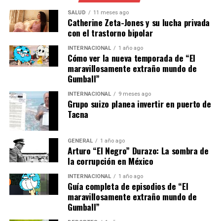
SALUD
11 meses ago
“La situación es
Catherine Zeta-Jones y su lucha privada
con el trastorno bipolar
insostenible a largo plazo.
Necesitamos una estrategia
INTERNACIONAL
1 año ago
Cómo ver la nueva temporada de “El
energética más
maravillosamente extraño mundo de
Gumball”
diversificada y sostenible”,
INTERNACIONAL
9 meses ago
afirmó Ana López, experta
Grupo suizo planea invertir en puerto de
Tacna
en energía de la
Universidad Complutense
GENERAL
1 año ago
de Madrid.
Arturo “El Negro” Durazo: La sombra de
la corrupción en México
INTERNACIONAL
1 año ago
Soluciones y el Futuro de la
Guía completa de episodios de “El
maravillosamente extraño mundo de
Energía en Europa
Gumball”