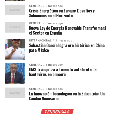
la producción eólica. Esto ha obligado a muchos países a
GENERAL
3 meses ago
depender más del gas y el carbón, elevando aún más los
Crisis Energética en Europa: Desafíos y
precios.
Soluciones en el Horizonte
GENERAL
3 meses ago
Impacto Económico y Social
Nueva Ley de Energía Renovable Transformará
el Sector en España
El impacto de la crisis energética se siente en toda
INTERNACIONAL
3 meses ago
Europa. Las empresas enfrentan costos operativos más
Sebastián García logra oro histórico en China
para México
altos, lo que amenaza con ralentizar la recuperación
económica. Los hogares también están sufriendo, con
facturas de electricidad que se disparan, lo que aumenta
GENERAL
3 meses ago
la presión sobre los ingresos disponibles.
OMS tranquiliza a Tenerife ante brote de
hantavirus en crucero
Según un informe de la Agencia Internacional de
Energía, los precios del gas en Europa han aumentado
GENERAL
3 meses ago
más del 250% en el último año. Esta escalada ha llevado
La Innovación Tecnológica en la Educación: Un
Cambio Necesario
a algunos gobiernos a intervenir con subsidios y otras
medidas para proteger a los consumidores más
vulnerables.
TENDENCIAS