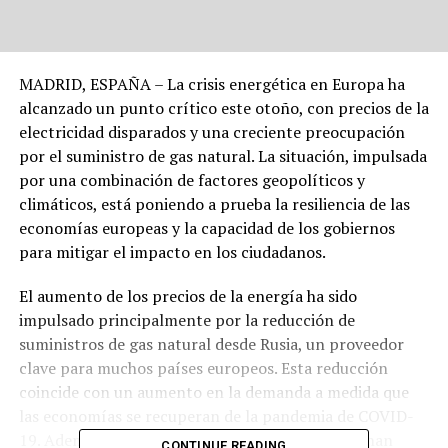
MADRID, ESPAÑA – La crisis energética en Europa ha
alcanzado un punto crítico este otoño, con precios de la
electricidad disparados y una creciente preocupación
por el suministro de gas natural. La situación, impulsada
por una combinación de factores geopolíticos y
climáticos, está poniendo a prueba la resiliencia de las
economías europeas y la capacidad de los gobiernos
para mitigar el impacto en los ciudadanos.
El aumento de los precios de la energía ha sido
impulsado principalmente por la reducción de
suministros de gas natural desde Rusia, un proveedor
clave para muchos países europeos. Esta reducción
coincide con un aumento en la demanda a medida que
las economías se recuperan de la pandemia de COVID-
19. Además, las condiciones climáticas adversas han
CONTINUE READING