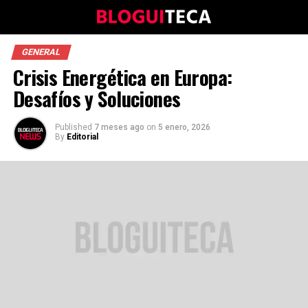
GENERAL
Crisis Energética en Europa:
Desafíos y Soluciones
Published
7 meses ago
on
5 enero, 2026
By
Editorial