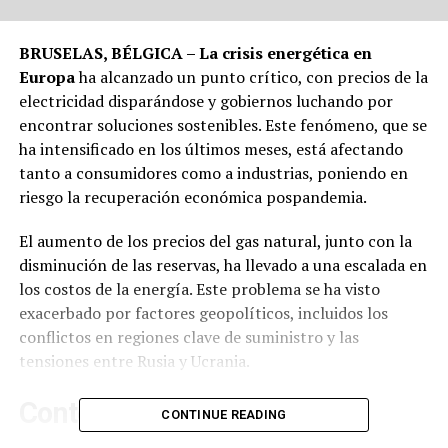
BRUSELAS, BÉLGICA – La crisis energética en
Europa
ha alcanzado un punto crítico, con precios de la
electricidad disparándose y gobiernos luchando por
encontrar soluciones sostenibles. Este fenómeno, que se
ha intensificado en los últimos meses, está afectando
tanto a consumidores como a industrias, poniendo en
riesgo la recuperación económica pospandemia.
El aumento de los precios del gas natural, junto con la
disminución de las reservas, ha llevado a una escalada en
los costos de la energía. Este problema se ha visto
exacerbado por factores geopolíticos, incluidos los
conflictos en regiones clave de suministro y las
tensiones entre Rusia y Ucrania.
Contexto y antecedentes
CONTINUE READING