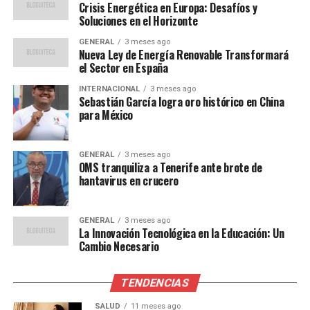
necesita diversificar sus fuentes de energía para reducir
Crisis Energética en Europa: Desafíos y
Soluciones en el Horizonte
su dependencia de un solo proveedor. Esto no solo
incluye aumentar la capacidad de energías renovables,
GENERAL
3 meses ago
Nueva Ley de Energía Renovable Transformará
sino también explorar otras opciones como el hidrógeno
el Sector en España
y la energía nuclear.”
INTERNACIONAL
3 meses ago
Sebastián García logra oro histórico en China
“La crisis actual es un
para México
recordatorio de que la
seguridad energética es
GENERAL
3 meses ago
OMS tranquiliza a Tenerife ante brote de
crucial para la estabilidad
hantavirus en crucero
económica y política de la
región”, añadió Martínez.
GENERAL
3 meses ago
La Innovación Tecnológica en la Educación: Un
Cambio Necesario
Por otro lado,
Thomas Bauer
, experto en políticas
TENDENCIAS
energéticas de la Universidad de Berlín, señala que “la
cooperación entre países europeos es esencial para
SALUD
11 meses ago