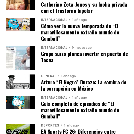
superar esta crisis. La creación de un mercado
Catherine Zeta-Jones y su lucha privada
con el trastorno bipolar
energético común podría ayudar a mitigar los efectos de
futuras crisis.”
INTERNACIONAL
1 año ago
Cómo ver la nueva temporada de “El
Implicaciones y análisis futuro
maravillosamente extraño mundo de
Gumball”
La crisis energética no solo afecta a los hogares y las
INTERNACIONAL
9 meses ago
industrias, sino que también tiene implicaciones más
Grupo suizo planea invertir en puerto de
Tacna
amplias para la política energética de la Unión Europea.
La necesidad de acelerar la transición hacia energías
limpias es más urgente que nunca, y los líderes
GENERAL
1 año ago
Arturo “El Negro” Durazo: La sombra de
europeos están bajo presión para implementar políticas
la corrupción en México
efectivas que garanticen la seguridad energética a largo
plazo.
INTERNACIONAL
1 año ago
Guía completa de episodios de “El
En respuesta a la crisis, varios países han comenzado a
maravillosamente extraño mundo de
Gumball”
implementar medidas de emergencia, como subsidios
para los consumidores y restricciones temporales en el
DEPORTES
1 año ago
uso de energía. Sin embargo, estas soluciones a corto
EA Sports FC 26: Diferencias entre