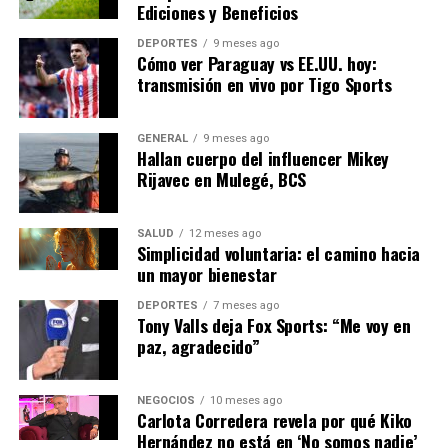
Ediciones y Beneficios
plazo no abordan las causas subyacentes del problema.
DEPORTES
9 meses ago
Mirando hacia el futuro, es probable que la crisis
Cómo ver Paraguay vs EE.UU. hoy:
impulse una mayor inversión en tecnologías limpias y
transmisión en vivo por Tigo Sports
renovables. La Unión Europea ya ha anunciado planes
para aumentar significativamente su capacidad de
GENERAL
9 meses ago
energía eólica y solar en la próxima década.
Hallan cuerpo del influencer Mikey
Rijavec en Mulegé, BCS
En conclusión, la crisis energética en Europa es un
desafío complejo que requiere una respuesta coordinada
SALUD
12 meses ago
y multifacética. Mientras los gobiernos luchan por
Simplicidad voluntaria: el camino hacia
mitigar los efectos inmediatos, también deben centrarse
un mayor bienestar
en soluciones sostenibles a largo plazo que aseguren un
DEPORTES
7 meses ago
suministro energético estable y asequible para todos los
Tony Valls deja Fox Sports: “Me voy en
ciudadanos europeos.
paz, agradecido”
NOTICIAS RELACIONADAS:
NEGOCIOS
10 meses ago
Carlota Corredera revela por qué Kiko
SIGUIENTE
Hernández no está en ‘No somos nadie’
Avance Histórico en Energía Solar en España Impulsa la