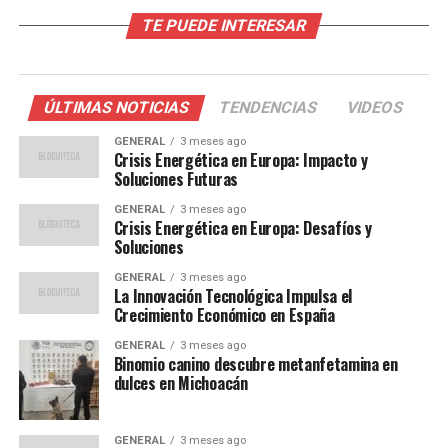
La dependencia de Europa del gas natural ruso ha sido
TE PUEDE INTERESAR
un tema de debate durante años. Históricamente, Rusia
ha sido el principal proveedor de gas para muchos
países europeos, lo que ha generado preocupaciones
sobre la seguridad energética. Con la reciente reducción
ÚLTIMAS NOTICIAS
TENDENCIAS
VIDEOS
de suministros y el aumento de las tensiones políticas,
GENERAL
3 meses ago
estas preocupaciones se han intensificado.
Crisis Energética en Europa: Impacto y
Soluciones Futuras
Además, la transición hacia fuentes de energía
GENERAL
3 meses ago
renovable, aunque necesaria, ha sido más lenta de lo
Crisis Energética en Europa: Desafíos y
esperado. La falta de infraestructura adecuada y las
Soluciones
inversiones insuficientes han retrasado el cambio,
GENERAL
3 meses ago
dejando a muchos países vulnerables a las fluctuaciones
La Innovación Tecnológica Impulsa el
Crecimiento Económico en España
del mercado de combustibles fósiles.
GENERAL
3 meses ago
Opiniones de expertos
Binomio canino descubre metanfetamina en
dulces en Michoacán
Según
Elena Martínez
, analista de energía en el
Instituto de Estudios Energéticos de Oxford, “Europa
GENERAL
3 meses ago