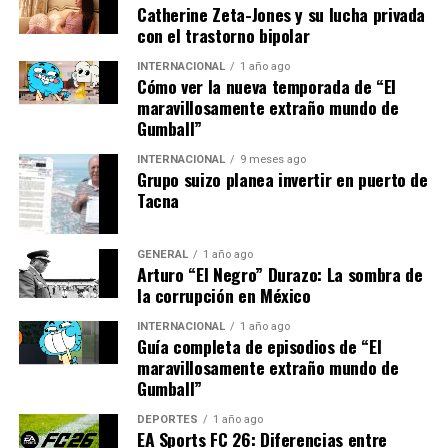
Además, la planta incorpora tecnología de última
Catherine Zeta-Jones y su lucha privada
con el trastorno bipolar
generación que maximiza la eficiencia de la captación
solar, un aspecto que ha sido fundamental para atraer
INTERNACIONAL
1 año ago
inversiones internacionales.
Cómo ver la nueva temporada de “El
maravillosamente extraño mundo de
Gumball”
Implicaciones Futuras
INTERNACIONAL
9 meses ago
La puesta en marcha de la planta solar no solo tiene
Grupo suizo planea invertir en puerto de
Tacna
implicaciones ambientales, sino también geopolíticas y
económicas. Con la creciente demanda de energía
limpia, España se posiciona como un líder en el mercado
GENERAL
1 año ago
Arturo “El Negro” Durazo: La sombra de
europeo de energías renovables, lo que podría
la corrupción en México
fortalecer su influencia en la política energética de la
región.
INTERNACIONAL
1 año ago
Guía completa de episodios de “El
Además, el éxito de este proyecto podría incentivar a
maravillosamente extraño mundo de
Gumball”
otras regiones a seguir el ejemplo, acelerando la
transición hacia un sistema energético más sostenible a
DEPORTES
1 año ago
nivel global. A largo plazo, se espera que estas iniciativas
EA Sports FC 26: Diferencias entre