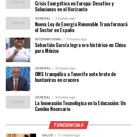
Crisis Energética en Europa: Desafíos y
Soluciones en el Horizonte
Expertos en energía han elogiado la iniciativa,
destacando su importancia no solo para España, sino
GENERAL
3 meses ago
Nueva Ley de Energía Renovable Transformará
también como un modelo para otros países. Juan Pérez,
el Sector en España
investigador en energías renovables, afirmó que “la
planta solar Sol de Andalucía es un ejemplo de cómo las
INTERNACIONAL
3 meses ago
Sebastián García logra oro histórico en China
inversiones en energía limpia pueden impulsar tanto la
para México
economía como la transición energética.”
“Este tipo de proyectos son
GENERAL
3 meses ago
OMS tranquiliza a Tenerife ante brote de
esenciales para cumplir
hantavirus en crucero
con los compromisos del
Acuerdo de París y mitigar
GENERAL
3 meses ago
La Innovación Tecnológica en la Educación: Un
Cambio Necesario
los efectos del cambio
climático,” agregó Pérez.
TENDENCIAS
SALUD
11 meses ago