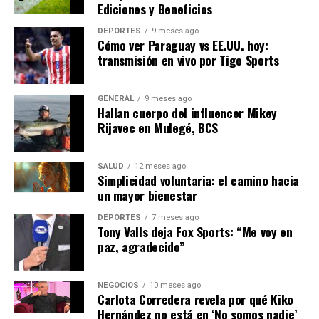
Ediciones y Beneficios
contribuyan a una reducción significativa de los costos
de energía, beneficiando tanto a consumidores como a
DEPORTES
9 meses ago
empresas.
Cómo ver Paraguay vs EE.UU. hoy:
transmisión en vivo por Tigo Sports
Próximos Pasos
GENERAL
9 meses ago
El gobierno español planea continuar con la expansión
Hallan cuerpo del influencer Mikey
Rijavec en Mulegé, BCS
de su infraestructura de energías renovables, con varios
proyectos adicionales en fase de planificación. La meta
es no solo aumentar la capacidad de generación, sino
SALUD
12 meses ago
también mejorar la infraestructura de almacenamiento
Simplicidad voluntaria: el camino hacia
un mayor bienestar
y distribución para garantizar un suministro estable y
eficiente.
DEPORTES
7 meses ago
Tony Valls deja Fox Sports: “Me voy en
En conclusión, la inauguración de la planta solar Sol de
paz, agradecido”
Andalucía representa un hito en el camino hacia un
futuro energético sostenible. Con el apoyo continuo del
NEGOCIOS
10 meses ago
gobierno y el sector privado, España está bien
Carlota Corredera revela por qué Kiko
posicionada para liderar la transición hacia un mundo
Hernández no está en ‘No somos nadie’