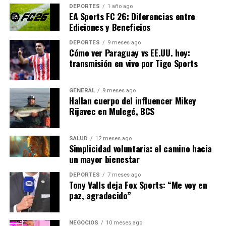
familias de los reos y el personal del penal continúan
DEPORTES
1 año ago
EA Sports FC 26: Diferencias entre
viviendo bajo la sombra de la incertidumbre y el temor a
Ediciones y Beneficios
futuros incidentes.
DEPORTES
9 meses ago
Cómo ver Paraguay vs EE.UU. hoy:
Este evento no solo afecta a los involucrados
transmisión en vivo por Tigo Sports
directamente, sino que también plantea preguntas
sobre la seguridad y el manejo de las cárceles en México,
un tema que ha estado en el centro del debate público
GENERAL
9 meses ago
Hallan cuerpo del influencer Mikey
durante años.
Rijavec en Mulegé, BCS
NOTICIAS RELACIONADAS:
SALUD
12 meses ago
SIGUIENTE
Simplicidad voluntaria: el camino hacia
Aumento de la Inflación en España: Causas y
un mayor bienestar
Consecuencias
DEPORTES
7 meses ago
ANTERIOR
Tony Valls deja Fox Sports: “Me voy en
Aumento de la Inflación en España: Impacto y
paz, agradecido”
Perspectivas
NEGOCIOS
10 meses ago