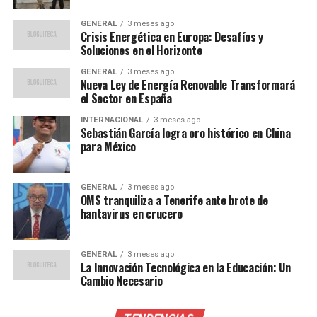
Los enfrentamientos entre grupos delictivos dentro de
los penales mexicanos no son un fenómeno nuevo. En el
GENERAL
3 meses ago
pasado, varios incidentes similares han puesto de
Crisis Energética en Europa: Desafíos y
Soluciones en el Horizonte
manifiesto las tensiones entre bandas rivales que
operan tanto dentro como fuera de las cárceles. Según
GENERAL
3 meses ago
Nueva Ley de Energía Renovable Transformará
un informe de la Comisión Nacional de los Derechos
el Sector en España
Humanos, la sobrepoblación y la falta de personal
adecuado son factores que agravan la violencia en estos
INTERNACIONAL
3 meses ago
Sebastián García logra oro histórico en China
centros.
para México
“La violencia en los penales
GENERAL
3 meses ago
es una extensión de la
OMS tranquiliza a Tenerife ante brote de
hantavirus en crucero
lucha por el control
territorial que ocurre en
GENERAL
3 meses ago
las calles”,
La Innovación Tecnológica en la Educación: Un
Cambio Necesario
explicó un experto en seguridad penitenciaria. Este tipo