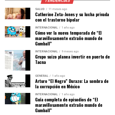
TENDENCIAS
de incidentes subraya la necesidad de reformas urgentes
SALUD
11 meses ago
en el sistema penitenciario para prevenir futuros
Catherine Zeta-Jones y su lucha privada
conflictos.
con el trastorno bipolar
INTERNACIONAL
1 año ago
Implicaciones y medidas
Cómo ver la nueva temporada de “El
maravillosamente extraño mundo de
futuras
Gumball”
El incidente en Puebla resalta la urgencia de
INTERNACIONAL
9 meses ago
Grupo suizo planea invertir en puerto de
implementar medidas más efectivas para gestionar la
Tacna
seguridad en los penales del país. Las autoridades han
prometido una investigación exhaustiva y la aplicación
de medidas correctivas para evitar la repetición de tales
GENERAL
1 año ago
Arturo “El Negro” Durazo: La sombra de
eventos.
la corrupción en México
Con la intervención de la Fiscalía General del Estado, se
INTERNACIONAL
1 año ago
Guía completa de episodios de “El
espera que las investigaciones arrojen luz sobre las
maravillosamente extraño mundo de
causas exactas del enfrentamiento y se determinen las
Gumball”
responsabilidades correspondientes. Mientras tanto, las