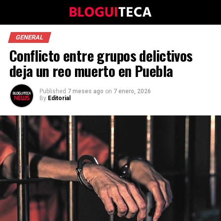
GENERAL
Conflicto entre grupos delictivos
deja un reo muerto en Puebla
Published
7 meses ago
on
7 enero, 2026
By
Editorial