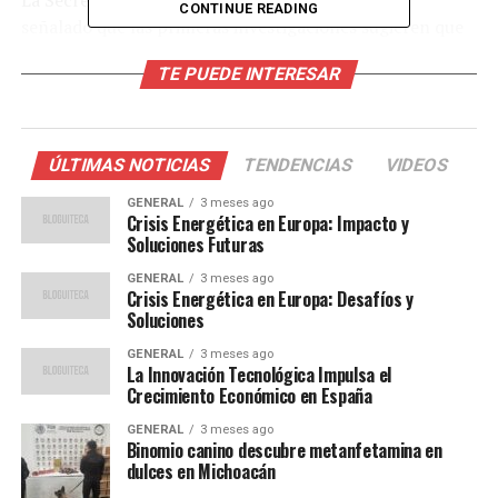
La Secretaría de Seguridad Pública del estado ha
CONTINUE READING
señalado que las primeras investigaciones sugieren que
el incidente podría estar vinculado a conflictos previos
TE PUEDE INTERESAR
entre grupos delictivos a los que presuntamente
pertenecen los reos involucrados. Esta hipótesis ha
llevado a las autoridades a notificar a la Fiscalía General
del Estado, que ahora tiene la tarea de esclarecer las
ÚLTIMAS NOTICIAS
TENDENCIAS
VIDEOS
causas y responsabilidades detrás de estos hechos
GENERAL
3 meses ago
violentos.
Crisis Energética en Europa: Impacto y
Soluciones Futuras
En un comunicado, la dependencia aseguró que se
GENERAL
3 meses ago
activaron los protocolos de seguridad necesarios para
Crisis Energética en Europa: Desafíos y
controlar la situación y proteger tanto a la población
Soluciones
penitenciaria como al personal del centro.
“El Centro
GENERAL
3 meses ago
Penitenciario opera con normalidad y bajo estricto
La Innovación Tecnológica Impulsa el
Crecimiento Económico en España
control institucional”,
afirmaron las autoridades.
GENERAL
3 meses ago
Contexto y antecedentes
Binomio canino descubre metanfetamina en
dulces en Michoacán