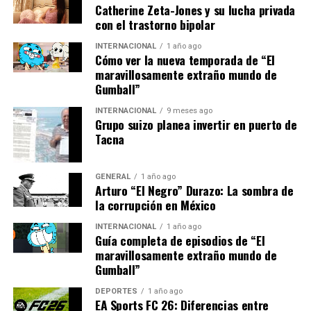
los efectos de la inflación.”
Catherine Zeta-Jones y su lucha privada
con el trastorno bipolar
Además, el Banco Central Europeo ha indicado que
INTERNACIONAL
1 año ago
Cómo ver la nueva temporada de “El
considera la inflación como un fenómeno temporal,
maravillosamente extraño mundo de
impulsado por factores transitorios que deberían
Gumball”
estabilizarse en los próximos meses.
INTERNACIONAL
9 meses ago
Grupo suizo planea invertir en puerto de
Impacto en los Hogares y la
Tacna
Economía
GENERAL
1 año ago
El impacto de la inflación se siente de manera más aguda
Arturo “El Negro” Durazo: La sombra de
en los hogares de ingresos bajos y medios, que destinan
la corrupción en México
una mayor proporción de su presupuesto a necesidades
INTERNACIONAL
1 año ago
básicas. Las organizaciones de consumidores han
Guía completa de episodios de “El
advertido sobre el riesgo de que muchas familias
maravillosamente extraño mundo de
Gumball”
enfrenten dificultades para llegar a fin de mes.
DEPORTES
1 año ago
Por otro lado, las empresas también están sintiendo la
EA Sports FC 26: Diferencias entre