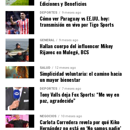
presión. Los costos más altos de las materias primas y la
Ediciones y Beneficios
energía están reduciendo los márgenes de ganancia, lo
DEPORTES
9 meses ago
que podría llevar a un aumento en los precios al
Cómo ver Paraguay vs EE.UU. hoy:
consumidor o a una reducción en la inversión
transmisión en vivo por Tigo Sports
empresarial.
GENERAL
9 meses ago
Perspectivas Futuras y Medidas
Hallan cuerpo del influencer Mikey
Rijavec en Mulegé, BCS
de Mitigación
El gobierno español ha anunciado una serie de medidas
SALUD
12 meses ago
Simplicidad voluntaria: el camino hacia
para intentar mitigar el impacto de la inflación,
un mayor bienestar
incluyendo subsidios para los hogares más vulnerables y
políticas para estabilizar el mercado energético. Sin
DEPORTES
7 meses ago
Tony Valls deja Fox Sports: “Me voy en
embargo, la eficacia de estas medidas aún está por verse.
paz, agradecido”
Mirando hacia el futuro, los analistas sugieren que la
inflación podría comenzar a moderarse a medida que las
NEGOCIOS
10 meses ago
Carlota Corredera revela por qué Kiko
cadenas de suministro se normalicen y la oferta se
Hernández no está en ‘No somos nadie’