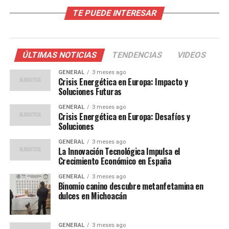
del Aumento
TE PUEDE INTERESAR
El fenómeno inflacionario no es exclusivo de España. A
nivel global, muchos países están experimentando
ÚLTIMAS NOTICIAS
TENDENCIAS
VIDEOS
aumentos similares debido a una combinación de
factores. La recuperación económica ha impulsado la
GENERAL
3 meses ago
Crisis Energética en Europa: Impacto y
demanda, mientras que las restricciones de oferta han
Soluciones Futuras
limitado la disponibilidad de productos, creando un
GENERAL
3 meses ago
desequilibrio que presiona los precios al alza.
Crisis Energética en Europa: Desafíos y
Soluciones
En España, el aumento de los precios de la energía ha
GENERAL
3 meses ago
sido un factor significativo. Según datos del INE, los
La Innovación Tecnológica Impulsa el
costos de la electricidad han subido un 44% en el último
Crecimiento Económico en España
año, lo que ha tenido un efecto dominó en otros
GENERAL
3 meses ago
sectores de la economía.
Binomio canino descubre metanfetamina en
dulces en Michoacán
Opiniones de Expertos y
Comparaciones Históricas
GENERAL
3 meses ago