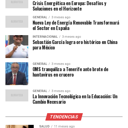
Crisis Energética en Europa: Desafíos y
Soluciones en el Horizonte
Los expertos señalan que la inflación actual recuerda a
los episodios de la década de 1970, cuando las crisis del
GENERAL
3 meses ago
Nueva Ley de Energía Renovable Transformará
petróleo llevaron a un aumento significativo de los
el Sector en España
precios. Sin embargo, la situación actual es diferente en
INTERNACIONAL
3 meses ago
varios aspectos, según explica el economista Javier
Sebastián García logra oro histórico en China
García:
para México
“A diferencia de los años
GENERAL
3 meses ago
70, hoy en día tenemos
OMS tranquiliza a Tenerife ante brote de
hantavirus en crucero
herramientas monetarias
más sofisticadas y una
GENERAL
3 meses ago
La Innovación Tecnológica en la Educación: Un
mayor interconexión
Cambio Necesario
económica global que
pueden ayudar a mitigar
TENDENCIAS
SALUD
11 meses ago