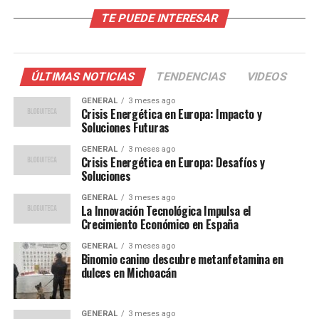
Impacto de la IA en el
TE PUEDE INTERESAR
Diagnóstico Médico
Una de las áreas donde la IA está teniendo un impacto
ÚLTIMAS NOTICIAS
TENDENCIAS
VIDEOS
significativo es en el diagnóstico médico. Los algoritmos
de aprendizaje automático pueden analizar grandes
GENERAL
3 meses ago
Crisis Energética en Europa: Impacto y
cantidades de datos médicos, como imágenes de
Soluciones Futuras
resonancias magnéticas y tomografías computarizadas,
GENERAL
3 meses ago
para identificar patrones que los médicos podrían pasar
Crisis Energética en Europa: Desafíos y
por alto.
Soluciones
GENERAL
3 meses ago
El Dr. José Martínez, radiólogo en el Hospital
La Innovación Tecnológica Impulsa el
Universitario de Madrid, afirma que
“la IA puede
Crecimiento Económico en España
detectar anomalías en las imágenes médicas con
GENERAL
3 meses ago
una precisión que iguala o incluso supera a la de los
Binomio canino descubre metanfetamina en
radiólogos humanos.”
Esto no solo mejora la precisión
dulces en Michoacán
del diagnóstico, sino que también permite a los médicos
dedicar más tiempo al tratamiento y cuidado del
GENERAL
3 meses ago