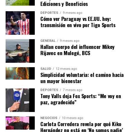
de manera responsable.
Ediciones y Beneficios
La Dra. Ana López, experta en ética médica, señala que
DEPORTES
9 meses ago
Cómo ver Paraguay vs EE.UU. hoy:
“es vital que los sistemas de IA sean transparentes y
transmisión en vivo por Tigo Sports
auditables para evitar decisiones sesgadas que
puedan afectar negativamente a ciertos grupos de
pacientes.”
GENERAL
9 meses ago
Hallan cuerpo del influencer Mikey
Rijavec en Mulegé, BCS
El Futuro de la IA en la Salud
Mirando hacia el futuro, se espera que la IA continúe
SALUD
12 meses ago
Simplicidad voluntaria: el camino hacia
transformando el sector salud, con innovaciones que
un mayor bienestar
podrían cambiar la forma en que se diagnostican y
tratan las enfermedades. Las inversiones en tecnología
DEPORTES
7 meses ago
Tony Valls deja Fox Sports: “Me voy en
de IA están aumentando, y los gobiernos y las
paz, agradecido”
instituciones de salud están colaborando para integrar
estas herramientas de manera efectiva.
NEGOCIOS
10 meses ago
Carlota Corredera revela por qué Kiko
En conclusión, la inteligencia artificial promete
Hernández no está en ‘No somos nadie’