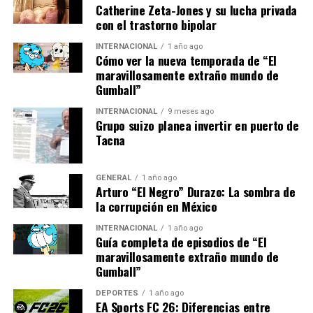
Catherine Zeta-Jones y su lucha privada
errores médicos en un
con el trastorno bipolar
30%, mejorando la
INTERNACIONAL
1 año ago
seguridad del paciente y
Cómo ver la nueva temporada de “El
maravillosamente extraño mundo de
optimizando los procesos
Gumball”
hospitalarios.”
INTERNACIONAL
9 meses ago
Grupo suizo planea invertir en puerto de
Tacna
Desafíos y Consideraciones
Éticas
GENERAL
1 año ago
Arturo “El Negro” Durazo: La sombra de
la corrupción en México
A pesar de sus beneficios, la implementación de la IA en
el sector salud no está exenta de desafíos. Existen
INTERNACIONAL
1 año ago
Guía completa de episodios de “El
preocupaciones sobre la privacidad de los datos, así
maravillosamente extraño mundo de
como sobre el potencial sesgo en los algoritmos de IA.
Gumball”
Los expertos advierten que es crucial desarrollar marcos
DEPORTES
1 año ago
éticos y regulaciones para garantizar que la IA se utilice
EA Sports FC 26: Diferencias entre