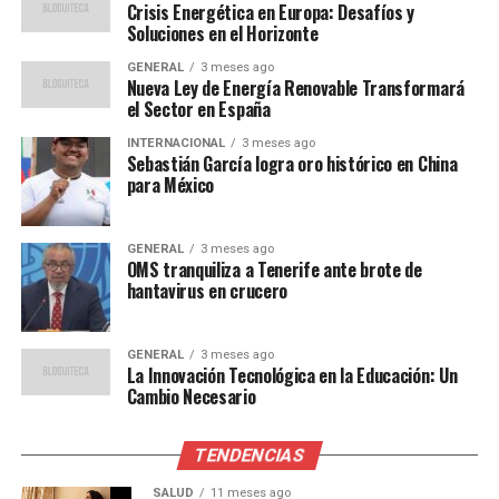
paciente.
Crisis Energética en Europa: Desafíos y
Soluciones en el Horizonte
IA y Gestión de Datos de
GENERAL
3 meses ago
Nueva Ley de Energía Renovable Transformará
Pacientes
el Sector en España
INTERNACIONAL
3 meses ago
Además de mejorar el diagnóstico, la IA está
Sebastián García logra oro histórico en China
revolucionando la gestión de datos de pacientes. Las
para México
plataformas impulsadas por IA pueden integrar y
analizar datos de múltiples fuentes, facilitando a los
GENERAL
3 meses ago
profesionales de la salud el acceso a información
OMS tranquiliza a Tenerife ante brote de
completa y actualizada sobre el historial médico de un
hantavirus en crucero
paciente.
GENERAL
3 meses ago
Según un estudio de la Universidad Autónoma de
La Innovación Tecnológica en la Educación: Un
Barcelona,
Cambio Necesario
“el uso de IA en la gestión
TENDENCIAS
de datos puede reducir los
SALUD
11 meses ago