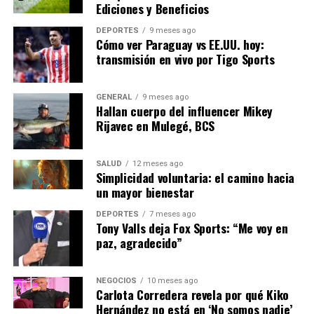
Ediciones y Beneficios
política en los países de origen, así como una reforma
migratoria integral en Estados Unidos.
DEPORTES
9 meses ago
Cómo ver Paraguay vs EE.UU. hoy:
El Dr. Juan Pérez, experto en políticas migratorias,
transmisión en vivo por Tigo Sports
comenta:
GENERAL
9 meses ago
“Sin un enfoque coordinado
Hallan cuerpo del influencer Mikey
Rijavec en Mulegé, BCS
y multilateral, la crisis
migratoria en la frontera
SALUD
12 meses ago
sur continuará siendo un
Simplicidad voluntaria: el camino hacia
un mayor bienestar
desafío significativo para la
DEPORTES
7 meses ago
región.”
Tony Valls deja Fox Sports: “Me voy en
paz, agradecido”
Mientras tanto, las comunidades en la frontera están
NEGOCIOS
10 meses ago
tomando medidas para apoyar a los migrantes.
Carlota Corredera revela por qué Kiko
Organizaciones no gubernamentales han intensificado
Hernández no está en ‘No somos nadie’