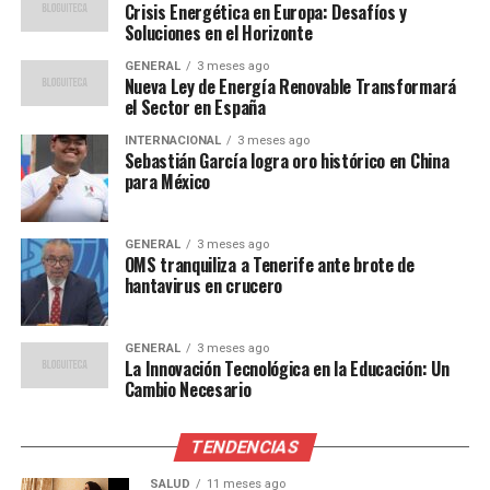
Respuestas y desafíos en la
Crisis Energética en Europa: Desafíos y
Soluciones en el Horizonte
frontera
GENERAL
3 meses ago
Nueva Ley de Energía Renovable Transformará
La administración actual de Estados Unidos ha intentado
el Sector en España
abordar la crisis mediante una combinación de medidas
INTERNACIONAL
3 meses ago
de control fronterizo y asistencia humanitaria. Sin
Sebastián García logra oro histórico en China
embargo, las críticas no se han hecho esperar. Grupos
para México
defensores de los derechos humanos han denunciado las
condiciones inhumanas en los centros de detención y la
GENERAL
3 meses ago
separación de familias.
OMS tranquiliza a Tenerife ante brote de
hantavirus en crucero
En una conferencia de prensa reciente, el secretario de
Seguridad Nacional, Alejandro Mayorkas, afirmó:
GENERAL
3 meses ago
La Innovación Tecnológica en la Educación: Un
“Estamos trabajando
Cambio Necesario
incansablemente para
TENDENCIAS
asegurar la frontera
SALUD
11 meses ago