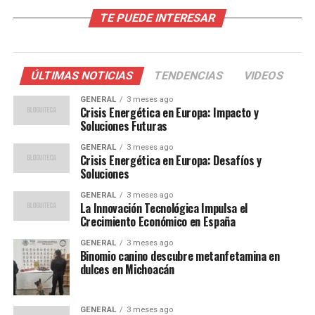
Factores detrás del aumento
TE PUEDE INTERESAR
migratorio
La violencia y la pobreza en países como Honduras, El
ÚLTIMAS NOTICIAS
TENDENCIAS
VIDEOS
Salvador y Guatemala continúan siendo los principales
motores de la migración hacia el norte. Según datos de
GENERAL
3 meses ago
Crisis Energética en Europa: Impacto y
la Organización Internacional para las Migraciones, más
Soluciones Futuras
del 60% de los migrantes que llegan a la frontera sur
GENERAL
3 meses ago
provienen de estos países.
Crisis Energética en Europa: Desafíos y
Soluciones
Además, el cambio climático ha exacerbado las
GENERAL
3 meses ago
condiciones de vida en estas regiones, con sequías
La Innovación Tecnológica Impulsa el
prolongadas y desastres naturales que han destruido
Crecimiento Económico en España
cultivos y dejado a miles sin hogar. Un informe reciente
GENERAL
3 meses ago
de la ONU destaca que el cambio climático podría
Binomio canino descubre metanfetamina en
desplazar a más de 200 millones de personas para 2050
dulces en Michoacán
si no se toman medidas urgentes.
GENERAL
3 meses ago