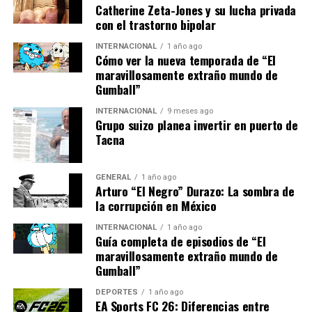
mientras tratamos a los
Catherine Zeta-Jones y su lucha privada
migrantes con dignidad y
con el trastorno bipolar
respeto.”
INTERNACIONAL
1 año ago
Cómo ver la nueva temporada de “El
maravillosamente extraño mundo de
Gumball”
No obstante, los desafíos logísticos y políticos son
inmensos. La falta de personal y recursos adecuados ha
INTERNACIONAL
9 meses ago
Grupo suizo planea invertir en puerto de
complicado la gestión de la crisis, y las tensiones
Tacna
políticas internas han dificultado la implementación de
soluciones a largo plazo.
GENERAL
1 año ago
Arturo “El Negro” Durazo: La sombra de
Perspectivas y posibles
la corrupción en México
soluciones
INTERNACIONAL
1 año ago
Guía completa de episodios de “El
Expertos en migración sugieren que una solución
maravillosamente extraño mundo de
Gumball”
sostenible requiere un enfoque integral que aborde las
causas fundamentales de la migración. Esto incluye
DEPORTES
1 año ago
inversiones en desarrollo económico y estabilidad
EA Sports FC 26: Diferencias entre