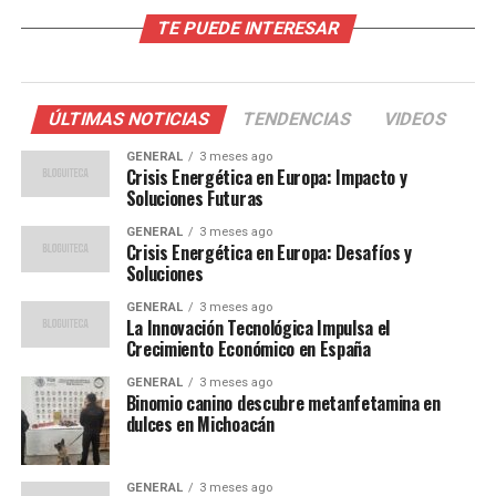
La energía solar ha sido una piedra angular en la
TE PUEDE INTERESAR
transición hacia fuentes de energía más limpias. Sin
embargo, uno de los mayores desafíos ha sido mejorar la
eficiencia de los paneles solares convencionales. Los
ÚLTIMAS NOTICIAS
TENDENCIAS
VIDEOS
nuevos paneles desarrollados en España utilizan una
técnica llamada “heterounión de perovskita”, que ha
GENERAL
3 meses ago
Crisis Energética en Europa: Impacto y
demostrado ser más efectiva que las células solares
Soluciones Futuras
tradicionales de silicio.
GENERAL
3 meses ago
Crisis Energética en Europa: Desafíos y
El Dr. Juan Martínez, líder del proyecto, explicó que esta
Soluciones
tecnología no solo mejora la eficiencia sino que también
GENERAL
3 meses ago
reduce los costos de producción.
La Innovación Tecnológica Impulsa el
Crecimiento Económico en España
“Estamos viendo un cambio
GENERAL
3 meses ago
de paradigma en cómo se
Binomio canino descubre metanfetamina en
dulces en Michoacán
puede generar energía de
manera más sostenible y
GENERAL
3 meses ago