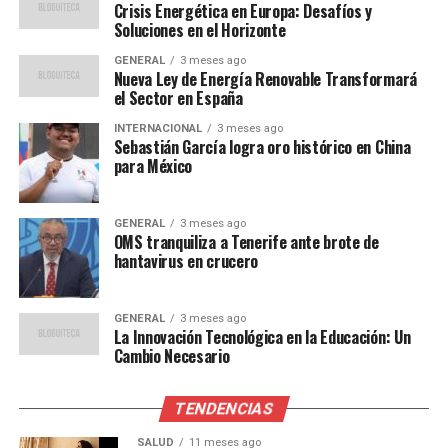
Crisis Energética en Europa: Desafíos y
económica”, afirmó
Soluciones en el Horizonte
Martínez.
GENERAL
3 meses ago
Nueva Ley de Energía Renovable Transformará
el Sector en España
Impacto Global y Perspectivas
INTERNACIONAL
3 meses ago
Sebastián García logra oro histórico en China
Futuras
para México
El impacto potencial de este avance es inmenso. Según
GENERAL
3 meses ago
un informe de la Agencia Internacional de Energía
OMS tranquiliza a Tenerife ante brote de
Renovable (IRENA), la adopción masiva de esta
hantavirus en crucero
tecnología podría reducir las emisiones de carbono en
un 25% para 2030. Además, se espera que impulse la
GENERAL
3 meses ago
creación de empleos en el sector de energías
La Innovación Tecnológica en la Educación: Un
renovables, especialmente en regiones con alta
Cambio Necesario
radiación solar.
TENDENCIAS
Expertos en energía, como la Dra. Ana López de la
Universidad de Barcelona, destacan que este desarrollo
SALUD
11 meses ago