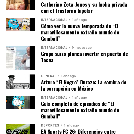
Catherine Zeta-Jones y su lucha privada
podría ser crucial para países en vías de desarrollo.
con el trastorno bipolar
“La accesibilidad a
INTERNACIONAL
1 año ago
Cómo ver la nueva temporada de “El
tecnologías más eficientes
maravillosamente extraño mundo de
Gumball”
y económicas podría
INTERNACIONAL
9 meses ago
cambiar la dinámica
Grupo suizo planea invertir en puerto de
energética de muchas
Tacna
naciones, permitiéndoles
GENERAL
1 año ago
reducir su dependencia de
Arturo “El Negro” Durazo: La sombra de
la corrupción en México
combustibles fósiles”,
comentó López.
INTERNACIONAL
1 año ago
Guía completa de episodios de “El
maravillosamente extraño mundo de
Gumball”
Retos y Consideraciones
DEPORTES
1 año ago
EA Sports FC 26: Diferencias entre