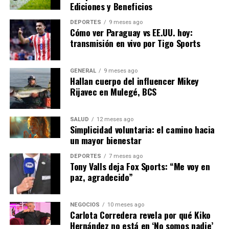
A pesar del entusiasmo, existen desafíos que deben
Ediciones y Beneficios
abordarse antes de que esta tecnología se adopte a gran
DEPORTES
9 meses ago
escala. La durabilidad de los nuevos materiales y la
Cómo ver Paraguay vs EE.UU. hoy:
capacidad de producción a gran escala son cuestiones
transmisión en vivo por Tigo Sports
que los investigadores están trabajando para resolver.
Además, las políticas gubernamentales jugarán un
GENERAL
9 meses ago
Hallan cuerpo del influencer Mikey
papel crucial en la implementación de esta tecnología.
Rijavec en Mulegé, BCS
La necesidad de incentivos y regulaciones que
promuevan el uso de energías renovables es más
urgente que nunca.
SALUD
12 meses ago
Simplicidad voluntaria: el camino hacia
un mayor bienestar
“Los gobiernos deben estar
DEPORTES
7 meses ago
preparados para apoyar
Tony Valls deja Fox Sports: “Me voy en
paz, agradecido”
estas innovaciones,
facilitando su integración
NEGOCIOS
10 meses ago
en el mercado”, sugirió el
Carlota Corredera revela por qué Kiko
Hernández no está en ‘No somos nadie’