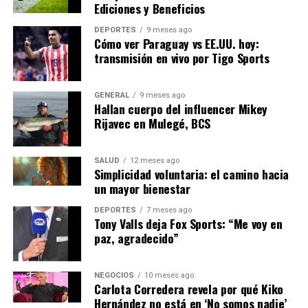
Ediciones y Beneficios
reformas políticas ayudaron a reducir el hambre en
América Latina. Los programas de asistencia alimentaria
DEPORTES
9 meses ago
Cómo ver Paraguay vs EE.UU. hoy:
y las inversiones en agricultura sostenible jugaron un
transmisión en vivo por Tigo Sports
papel crucial. Aprender de estas experiencias pasadas
puede ser clave para encontrar soluciones duraderas a
la crisis actual.
GENERAL
9 meses ago
Hallan cuerpo del influencer Mikey
Rijavec en Mulegé, BCS
Mirando Hacia el Futuro
El futuro de la seguridad alimentaria en América Latina
SALUD
12 meses ago
Simplicidad voluntaria: el camino hacia
dependerá de la capacidad de los países para adaptarse
un mayor bienestar
a los desafíos actuales. La implementación de
tecnologías agrícolas avanzadas, como la agricultura de
DEPORTES
7 meses ago
Tony Valls deja Fox Sports: “Me voy en
precisión y los cultivos resistentes al clima, podría
paz, agradecido”
mejorar la productividad y la resiliencia del sector
agrícola.
NEGOCIOS
10 meses ago
Además, la promoción de dietas saludables y sostenibles
Carlota Corredera revela por qué Kiko
Hernández no está en ‘No somos nadie’
puede ayudar a reducir la dependencia de alimentos