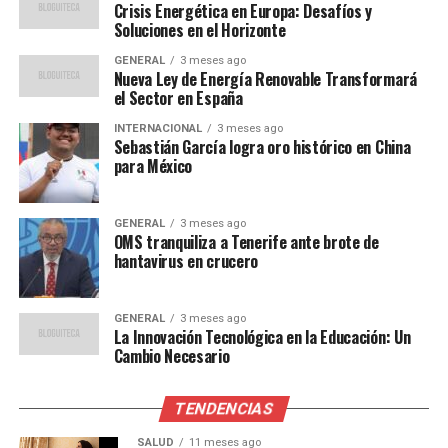
Crisis Energética en Europa: Desafíos y
Soluciones en el Horizonte
Expertos en seguridad alimentaria advierten que la
situación podría empeorar si no se toman medidas
GENERAL
3 meses ago
Nueva Ley de Energía Renovable Transformará
urgentes. Según María López, analista de políticas de la
el Sector en España
FAO, “es crucial que los gobiernos de la región
implementen políticas efectivas para mejorar la
INTERNACIONAL
3 meses ago
Sebastián García logra oro histórico en China
producción agrícola y garantizar el acceso a alimentos
para México
asequibles”.
“La colaboración
GENERAL
3 meses ago
OMS tranquiliza a Tenerife ante brote de
internacional es esencial
hantavirus en crucero
para abordar esta crisis.
Necesitamos un enfoque
GENERAL
3 meses ago
La Innovación Tecnológica en la Educación: Un
Cambio Necesario
coordinado que incluya la
inversión en
TENDENCIAS
infraestructuras agrícolas
SALUD
11 meses ago