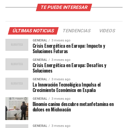
TE PUEDE INTERESAR
La pandemia de COVID-19 ha tenido un impacto
devastador en la economía de la región, exacerbando la
pobreza y el desempleo. Muchas familias han visto
reducidos sus ingresos, lo que ha limitado su acceso a
ÚLTIMAS NOTICIAS
TENDENCIAS
VIDEOS
alimentos nutritivos. Además, el cambio climático ha
GENERAL
3 meses ago
afectado la producción agrícola, con fenómenos
Crisis Energética en Europa: Impacto y
meteorológicos extremos como sequías e inundaciones
Soluciones Futuras
que han destruido cosechas enteras.
GENERAL
3 meses ago
Crisis Energética en Europa: Desafíos y
La FAO señala que la inestabilidad política y los
Soluciones
conflictos internos en algunos países también han
GENERAL
3 meses ago
contribuido a la crisis alimentaria. En Venezuela, por
La Innovación Tecnológica Impulsa el
Crecimiento Económico en España
ejemplo, la crisis económica ha llevado a una escasez
generalizada de alimentos, mientras que en Haití, la
GENERAL
3 meses ago
inseguridad y la violencia han dificultado la distribución
Binomio canino descubre metanfetamina en
dulces en Michoacán
de ayuda humanitaria.
Opiniones de Expertos
GENERAL
3 meses ago