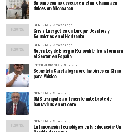
Protección y Diversidad
Binomio canino descubre metanfetamina en
dulces en Michoacán
El acuerdo incluye protocolos para actuar ante riesgos
meteorológicos adversos, tanto por calor como por frío,
GENERAL
3 meses ago
lo que refleja una creciente preocupación por el
Crisis Energética en Europa: Desafíos y
Soluciones en el Horizonte
bienestar de los trabajadores en condiciones extremas.
Además, se han implementado medidas específicas para
GENERAL
3 meses ago
Nueva Ley de Energía Renovable Transformará
apoyar a las personas LGTBI, promoviendo un entorno
el Sector en España
laboral más inclusivo.
INTERNACIONAL
3 meses ago
Sebastián García logra oro histórico en China
CCOO del Hábitat ha destacado que este convenio
para México
reafirma su compromiso con los trabajadores del sector,
asegurando condiciones laborales más justas y
protegidas.
GENERAL
3 meses ago
OMS tranquiliza a Tenerife ante brote de
hantavirus en crucero
“Con este convenio, CCOO
del Hábitat reafirma su
GENERAL
3 meses ago
compromiso con las
La Innovación Tecnológica en la Educación: Un