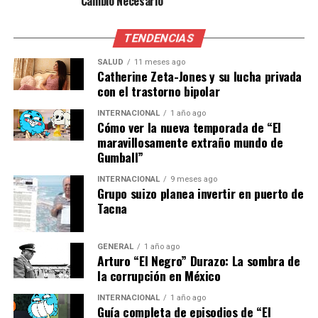
Cambio Necesario
trabajadoras y los
trabajadores del sector,
TENDENCIAS
asegurando condiciones
SALUD
11 meses ago
Catherine Zeta-Jones y su lucha privada
más justas y protegidas en
con el trastorno bipolar
el entorno laboral”,
INTERNACIONAL
1 año ago
Cómo ver la nueva temporada de “El
maravillosamente extraño mundo de
defendió el sindicato.
Gumball”
INTERNACIONAL
9 meses ago
Implicaciones Futuras
Grupo suizo planea invertir en puerto de
Tacna
Este acuerdo se produce en un momento crucial para el
sector de derivados del cemento, que enfrenta desafíos
GENERAL
1 año ago
significativos debido a la fluctuación en la demanda y los
Arturo “El Negro” Durazo: La sombra de
cambios en las regulaciones medioambientales. El
la corrupción en México
aumento salarial y las mejoras laborales podrían
INTERNACIONAL
1 año ago
contribuir a una mayor estabilidad y satisfacción entre
Guía completa de episodios de “El