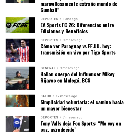
los trabajadores, lo cual es esencial para mantener la
maravillosamente extraño mundo de
competitividad del sector.
Gumball”
DEPORTES
1 año ago
Mirando hacia el futuro, la implementación efectiva de
EA Sports FC 26: Diferencias entre
estas medidas será clave para garantizar que las mejoras
Ediciones y Beneficios
propuestas se traduzcan en beneficios tangibles para
DEPORTES
9 meses ago
los trabajadores. Además, el enfoque en la diversidad y la
Cómo ver Paraguay vs EE.UU. hoy:
inclusión podría servir de modelo para otros sectores
transmisión en vivo por Tigo Sports
industriales en España.
En conclusión, el IX Convenio General del Sector de
GENERAL
9 meses ago
Hallan cuerpo del influencer Mikey
Derivados del Cemento representa un paso adelante en
Rijavec en Mulegé, BCS
la protección de los derechos laborales y la mejora de las
condiciones de trabajo, con un enfoque en la
SALUD
12 meses ago
sostenibilidad y la inclusión. Este acuerdo podría tener
Simplicidad voluntaria: el camino hacia
un impacto positivo duradero en el sector y sus
un mayor bienestar
trabajadores.
DEPORTES
7 meses ago
Tony Valls deja Fox Sports: “Me voy en
NOTICIAS RELACIONADAS:
paz, agradecido”