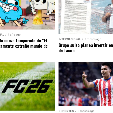
NAL
1 año ago
la nueva temporada de “El
INTERNACIONAL
9 meses ago
Grupo suizo planea invertir e
samente extraño mundo de
de Tacna
DEPORTES
9 meses ago