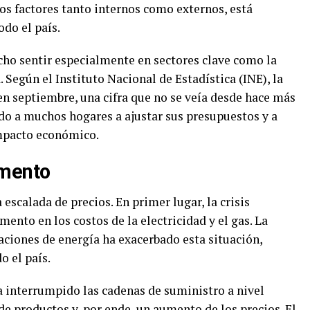
s factores tanto internos como externos, está
odo el país.
cho sentir especialmente en sectores clave como la
. Según el Instituto Nacional de Estadística (INE), la
en septiembre, una cifra que no se veía desde hace más
do a muchos hogares a ajustar sus presupuestos y a
impacto económico.
umento
 escalada de precios. En primer lugar, la crisis
ento en los costos de la electricidad y el gas. La
ciones de energía ha exacerbado esta situación,
o el país.
interrumpido las cadenas de suministro a nivel
e productos y, por ende, un aumento de los precios. El