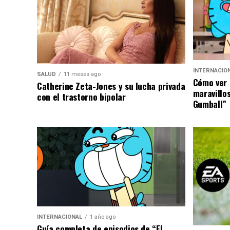
INTERNACIO
SALUD
11 meses ago
Cómo ver 
Catherine Zeta-Jones y su lucha privada
maravillo
con el trastorno bipolar
Gumball”
INTERNACIONAL
1 año ago
Guía completa de episodios de “El