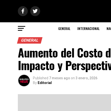
GENERAL
INTERNACIONAL
NA
GENERAL
Aumento del Costo d
Impacto y Perspecti
Published
7 meses ago
on
3 enero, 2026
By
Editorial