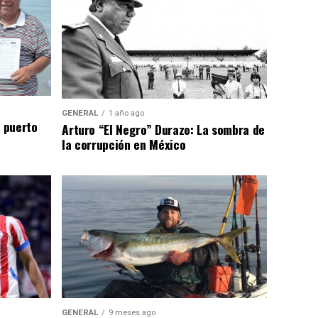
GENERAL
1 año ago
n puerto
Arturo “El Negro” Durazo: La sombra de
la corrupción en México
GENERAL
9 meses ago