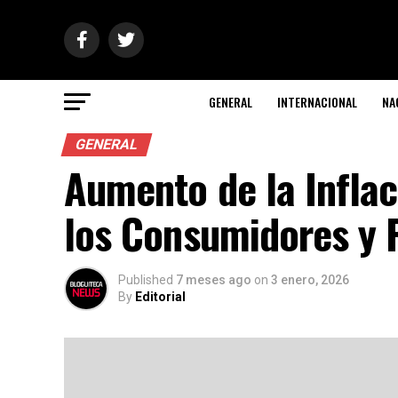
GENERAL
INTERNACIONAL
NA
GENERAL
Aumento de la Inflac
los Consumidores y P
Published
7 meses ago
on
3 enero, 2026
By
Editorial