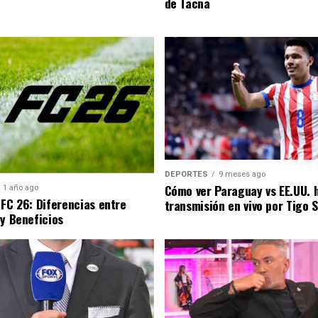
de Tacna
DEPORTES
9 meses ago
Cómo ver Paraguay vs EE.UU. 
1 año ago
 FC 26: Diferencias entre
transmisión en vivo por Tigo 
 y Beneficios