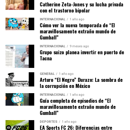
Catherine Zeta-Jones y su lucha privada
medidas para aliviar la presión sobre los consumidores,
con el trastorno bipolar
incluyendo subsidios para el consumo de energía y
ayudas directas a los hogares de bajos ingresos. Sin
INTERNACIONAL
1 año ago
Cómo ver la nueva temporada de “El
embargo, estas medidas han sido criticadas por algunos
maravillosamente extraño mundo de
sectores que las consideran insuficientes.
Gumball”
Perspectivas Futuras
INTERNACIONAL
9 meses ago
Grupo suizo planea invertir en puerto de
Tacna
El futuro económico de España dependerá en gran
medida de cómo se maneje la inflación en los próximos
meses. Los expertos sugieren que una combinación de
GENERAL
1 año ago
Arturo “El Negro” Durazo: La sombra de
políticas fiscales y monetarias podría ser necesaria para
la corrupción en México
estabilizar los precios sin comprometer el crecimiento
económico.
INTERNACIONAL
1 año ago
Guía completa de episodios de “El
maravillosamente extraño mundo de
Además, la colaboración internacional será clave para
Gumball”
abordar las causas subyacentes del aumento de los
precios de la energía. La Unión Europea ya está
DEPORTES
1 año ago
EA Sports FC 26: Diferencias entre
trabajando en estrategias conjuntas para asegurar el