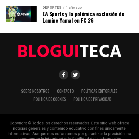
Editorial
DEPORTES
1 año ago
EA Sports y la polémica exclusión de
Lamine Yamal en FC 26
Nuestro equipo editorial no solo informa las noticias: las vive.
Con años de experiencia en primera línea, buscamos los
hechos, los verificamos con rigor y contamos las historias que
dan forma a nuestro mundo. Impulsados por la integridad y
una mirada atenta al detalle, abordamos la política, la cultura y
la tecnología con un análisis preciso y profundo. Cuando los
titulares cambian cada minuto, puedes contar con nosotros
para abrirnos paso entre el ruido y ofrecerte claridad en
bandeja de plata.
SOBRE NOSOTROS
CONTACTO
POLÍTICAS EDITORIALES
POLÍTICA DE COOKIES
POLÍTICA DE PRIVACIDAD
Copyright © Todos los derechos reservados. Este sitio web ofrece
noticias generales y contenido educativo con fines únicamente
informativos. Aunque nos esforzamos por garantizar la precisión, no
aseguramos la integridad ni la fiabilidad de la información