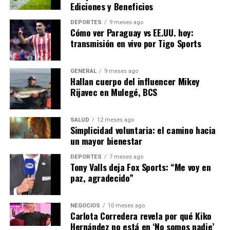
Ediciones y Beneficios
suministro y reducir la dependencia de fuentes externas.
DEPORTES
9 meses ago
Cómo ver Paraguay vs EE.UU. hoy:
En conclusión, el aumento del costo de vida en España
transmisión en vivo por Tigo Sports
representa un desafío significativo que requerirá una
respuesta coordinada y multifacética. Mientras tanto,
los ciudadanos continúan enfrentando las dificultades
GENERAL
9 meses ago
Hallan cuerpo del influencer Mikey
diarias de un entorno económico incierto, esperando
Rijavec en Mulegé, BCS
que las medidas adoptadas pronto comiencen a mostrar
resultados positivos.
SALUD
12 meses ago
Simplicidad voluntaria: el camino hacia
NOTICIAS RELACIONADAS:
un mayor bienestar
SIGUIENTE
DEPORTES
7 meses ago
Crisis política en España: Nuevas elecciones a la vista
Tony Valls deja Fox Sports: “Me voy en
paz, agradecido”
ANTERIOR
Aumento de la Inflación en España: Un Desafío
Económico Persistente
NEGOCIOS
10 meses ago
Carlota Corredera revela por qué Kiko
Hernández no está en ‘No somos nadie’