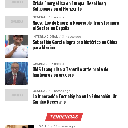
por el impacto del aumento del costo de vida en la
Crisis Energética en Europa: Desafíos y
Soluciones en el Horizonte
población más vulnerable. Según María López,
economista del Centro de Estudios Económicos, “la
GENERAL
3 meses ago
Nueva Ley de Energía Renovable Transformará
inflación está erosionando el poder adquisitivo de las
el Sector en España
familias, especialmente aquellas con ingresos fijos o
bajos”.
INTERNACIONAL
3 meses ago
Sebastián García logra oro histórico en China
para México
“Es crucial que el gobierno
implemente políticas
GENERAL
3 meses ago
OMS tranquiliza a Tenerife ante brote de
efectivas para proteger a
hantavirus en crucero
los más afectados y evitar
un aumento en las
GENERAL
3 meses ago
La Innovación Tecnológica en la Educación: Un
desigualdades sociales”,
Cambio Necesario
añadió López.
TENDENCIAS
Por su parte, el gobierno ha anunciado una serie de
SALUD
11 meses ago