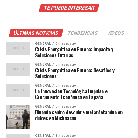
TE PUEDE INTERESAR
La economía española, que aún se recupera de los
impactos de la pandemia de COVID-19, enfrenta ahora
el desafío de controlar la inflación sin frenar el
crecimiento económico. El Banco de España ha
ÚLTIMAS NOTICIAS
TENDENCIAS
VIDEOS
advertido que, aunque se espera una moderación en la
GENERAL
3 meses ago
inflación para el próximo año, los riesgos de una
Crisis Energética en Europa: Impacto y
inflación persistente no deben subestimarse.
Soluciones Futuras
GENERAL
3 meses ago
El aumento de los precios de la energía se debe en parte
Crisis Energética en Europa: Desafíos y
a factores globales, como la escasez de gas natural y las
Soluciones
tensiones geopolíticas que afectan a los suministros.
GENERAL
3 meses ago
Además, la transición hacia fuentes de energía
La Innovación Tecnológica Impulsa el
Crecimiento Económico en España
renovable, aunque necesaria, ha contribuido a la
volatilidad en los precios.
GENERAL
3 meses ago
Binomio canino descubre metanfetamina en
dulces en Michoacán
Opiniones de Expertos
Economistas y analistas han expresado su preocupación
GENERAL
3 meses ago