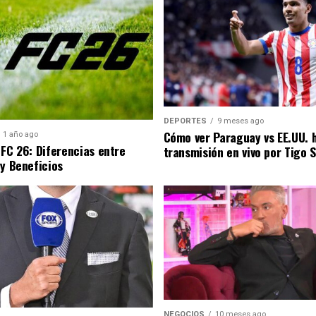
DEPORTES
9 meses ago
Cómo ver Paraguay vs EE.UU. 
1 año ago
 FC 26: Diferencias entre
transmisión en vivo por Tigo 
 y Beneficios
NEGOCIOS
10 meses ago