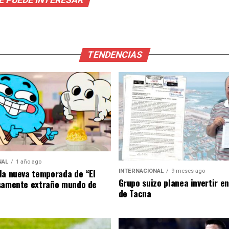
TENDENCIAS
NAL
1 año ago
la nueva temporada de “El
INTERNACIONAL
9 meses ago
Grupo suizo planea invertir e
samente extraño mundo de
de Tacna