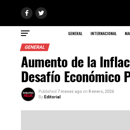
GENERAL
INTERNACIONAL
NA
GENERAL
Aumento de la Inflac
Desafío Económico P
Published
7 meses ago
on
8 enero, 2026
By
Editorial