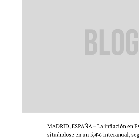
MADRID, ESPAÑA – La inflación en E
situándose en un 5,4% interanual, seg